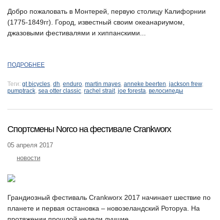
Добро пожаловать в Монтерей, первую столицу Калифорнии
(1775-1849гг). Город, известный своим океанариумом,
джазовыми фестивалями и хиппанскими...
ПОДРОБНЕЕ
Теги:
gt bicycles
,
dh
,
enduro
,
martin mayes
,
anneke beerten
,
jackson frew
,
pumptrack
,
sea otter classic
,
rachel strait
,
joe foresta
,
велосипеды
Спортсмены Norco на фестивале Crankworx
05 апреля 2017
новости
Грандиозный фестиваль Crankworx 2017 начинает шествие по
планете и первая остановка – новозеландский Роторуа. На
протяжении прошлой недели лучшие...