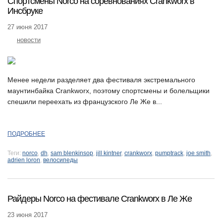
Спортсмены Norco на соревнованиях Crankworx в
Инсбруке
27 июня 2017
новости
Менее недели разделяет два фестиваля экстремального
маунтинбайка Crankworx, поэтому спортсмены и болельщики
спешили переехать из французского Ле Же в...
ПОДРОБНЕЕ
Теги:
norco
,
dh
,
sam blenkinsop
,
jill kintner
,
crankworx
,
pumptrack
,
joe smith
,
adrien loron
,
велосипеды
Райдеры Norco на фестивале Crankworx в Ле Же
23 июня 2017