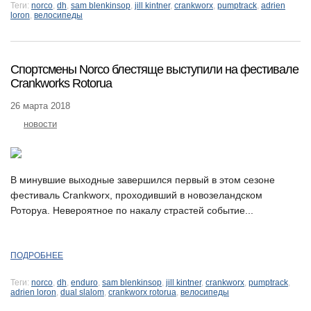
Теги:
norco
,
dh
,
sam blenkinsop
,
jill kintner
,
crankworx
,
pumptrack
,
adrien
loron
,
велосипеды
Спортсмены Norco блестяще выступили на фестивале
Crankworks Rotorua
26 марта 2018
новости
В минувшие выходные завершился первый в этом сезоне
фестиваль Crankworx, проходивший в новозеландском
Роторуа. Невероятное по накалу страстей событие...
ПОДРОБНЕЕ
Теги:
norco
,
dh
,
enduro
,
sam blenkinsop
,
jill kintner
,
crankworx
,
pumptrack
,
adrien loron
,
dual slalom
,
crankworx rotorua
,
велосипеды