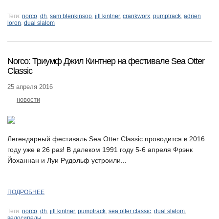
Теги:
norco
,
dh
,
sam blenkinsop
,
jill kintner
,
crankworx
,
pumptrack
,
adrien
loron
,
dual slalom
Norco: Триумф Джил Кинтнер на фестивале Sea Otter
Classic
25 апреля 2016
новости
Легендарный фестиваль Sea Otter Classic проводится в 2016
году уже в 26 раз! В далеком 1991 году 5-6 апреля Фрэнк
Йоханнан и Луи Рудольф устроили...
ПОДРОБНЕЕ
Теги:
norco
,
dh
,
jill kintner
,
pumptrack
,
sea otter classic
,
dual slalom
,
велосипеды