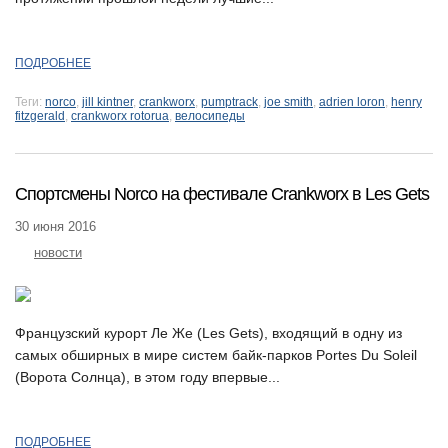
ПОДРОБНЕЕ
Теги:
norco
,
jill kintner
,
crankworx
,
pumptrack
,
joe smith
,
adrien loron
,
henry
fitzgerald
,
crankworx rotorua
,
велосипеды
Спортсмены Norco на фестивале Crankworx в Les Gets
30 июня 2016
новости
Французский курорт Ле Же (Les Gets), входящий в одну из
самых обширных в мире систем байк-парков Portes Du Soleil
(Ворота Солнца), в этом году впервые...
ПОДРОБНЕЕ