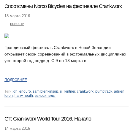
Спортсмены Norco Bicycles на фестивале Crankworx
18 марта 2016
новости
Грандиозный фестиваль Crankworx в Новой Зеландии
открывает сезон соревнований в экстремальных дисциплинах
уже второй год подряд. С 9 по 13 марта в...
ПОДРОБНЕЕ
Теги:
dh
,
enduro
,
sam blenkinsop
,
jill kintner
,
crankworx
,
pumptrack
,
adrien
loron
,
harry heath
,
велосипеды
GT: Crankworx World Tour 2016. Начало
14 марта 2016