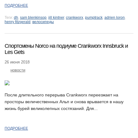
ПОДРОБНЕЕ
Теги:
dh
,
sam blenkinsop
,
jill kintner
,
crankworx
,
pumptrack
,
adrien loron
,
henry fitzgerald
,
велосипеды
Спортсмены Norco на подиуме Crankworx Innsbruck и
Les Gets
26 июня 2018
новости
После длительного перерыва Crankworx переезжает на
просторы величественных Альп и снова врывается в нашу
жизнь бурей великолепных состязаний. Для...
ПОДРОБНЕЕ