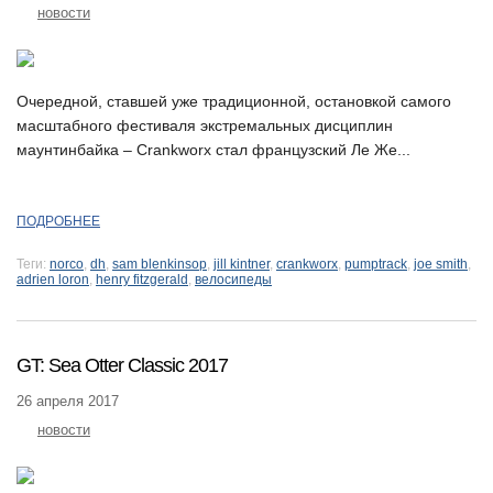
новости
Очередной, ставшей уже традиционной, остановкой самого
масштабного фестиваля экстремальных дисциплин
маунтинбайка – Crankworx стал французский Ле Же...
ПОДРОБНЕЕ
Теги:
norco
,
dh
,
sam blenkinsop
,
jill kintner
,
crankworx
,
pumptrack
,
joe smith
,
adrien loron
,
henry fitzgerald
,
велосипеды
GT: Sea Otter Classic 2017
26 апреля 2017
новости