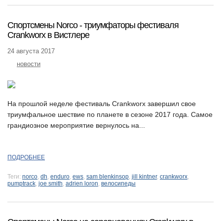
Спортсмены Norco - триумфаторы фестиваля
Crankworx в Вистлере
24 августа 2017
новости
На прошлой неделе фестиваль Crankworx завершил свое
триумфальное шествие по планете в сезоне 2017 года. Самое
грандиозное мероприятие вернулось на...
ПОДРОБНЕЕ
Теги:
norco
,
dh
,
enduro
,
ews
,
sam blenkinsop
,
jill kintner
,
crankworx
,
pumptrack
,
joe smith
,
adrien loron
,
велосипеды