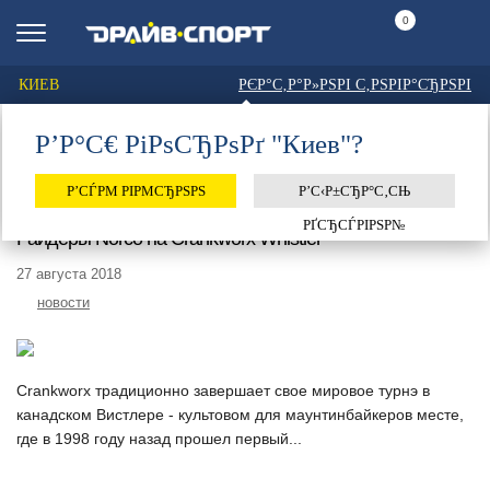
0
КИЕВ
РЄР°С‚Р°Р»РЅРІ С‚РЅРІР°СЂРЅРІ
Р’Р°С€ РіРѕСЂРѕРґ "Киев"?
Главная
Тег: «pumptrack»
ТЕГ: «PUMPTRACK»
Р’СЃРΜ РІРΜСЂРЅРЅ
Р’С‹Р±СЂР°С‚СЊ
РҐСЂСЃРІРЅР№
Райдеры Norco на Crankworx Whistler
27 августа 2018
новости
Crankworx традиционно завершает свое мировое турнэ в
канадском Вистлере - культовом для маунтинбайкеров месте,
где в 1998 году назад прошел первый...