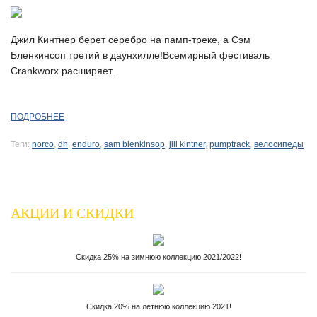
Джил Кинтнер берет серебро на памп-треке, а Сэм
Бленкинсоп третий в даунхилле!Всемирный фестиваль
Crankworx расширяет...
ПОДРОБНЕЕ
Теги:
norco
,
dh
,
enduro
,
sam blenkinsop
,
jill kintner
,
pumptrack
,
велосипеды
АКЦИИ И СКИДКИ
Скидка 25% на зимнюю коллекцию 2021/2022!
Скидка 20% на летнюю коллекцию 2021!