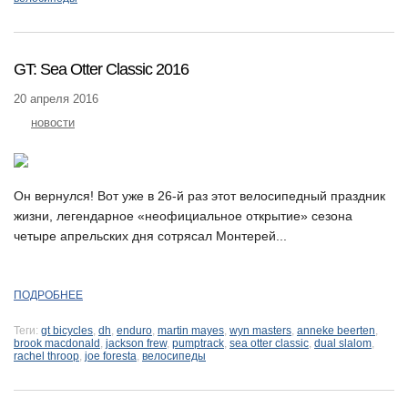
GT: Sea Otter Classic 2016
20 апреля 2016
новости
Он вернулся! Вот уже в 26-й раз этот велосипедный праздник
жизни, легендарное «неофициальное открытие» сезона
четыре апрельских дня сотрясал Монтерей...
ПОДРОБНЕЕ
Теги:
gt bicycles
,
dh
,
enduro
,
martin mayes
,
wyn masters
,
anneke beerten
,
brook macdonald
,
jackson frew
,
pumptrack
,
sea otter classic
,
dual slalom
,
rachel throop
,
joe foresta
,
велосипеды