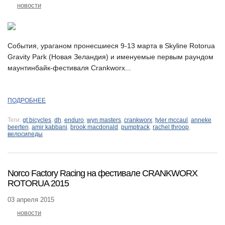
новости
События, ураганом пронесшиеся 9-13 марта в Skyline Rotorua
Gravity Park (Новая Зеландия) и именуемые первым раундом
маунтинбайк-фестиваля Crankworx...
ПОДРОБНЕЕ
Теги:
gt bicycles
,
dh
,
enduro
,
wyn masters
,
crankworx
,
tyler mccaul
,
anneke
beerten
,
amir kabbani
,
brook macdonald
,
pumptrack
,
rachel throop
,
велосипеды
Norco Factory Racing на фестивале CRANKWORX
ROTORUA 2015
03 апреля 2015
новости