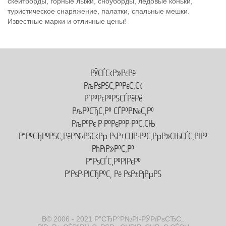
скейтборды, горные лыжи, сноуборды, ледовые коньки,
туристическое снаряжение, палатки, спальные мешки.
Известные марки и отличные цены!
РЎСЃС‹Р»РєРё
РљРѕРЅС‚Р°РєС‚С‹
Р’Р°РєР°РЅСЃРёРё
РљР°СЂС‚Р° СЃР°Р№С‚Р°
РљР°Рє Р·Р°РєР°Р·Р°С‚СЊ
Р“Р°СЂР°РЅС‚РёР№РЅС‹Рµ РѕР±СЏР·Р°С‚РµР»СЊСЃС‚РІР°
РћРїР»Р°С‚Р°
Р”РѕСЃС‚Р°РІРєР°
Р’РѕР·РІСЂР°С‚ Рё РѕР±РјРµРЅ
В© 2006 - 2021 Р”СЂР°Р№РІ-РЎРїРѕСЂС‚.