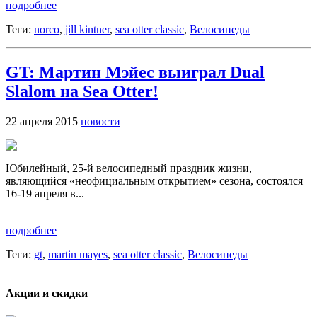
подробнее
Теги:
norco
,
jill kintner
,
sea otter classic
,
Велосипеды
GT: Мартин Мэйес выиграл Dual
Slalom на Sea Otter!
22 апреля 2015
новости
Юбилейный, 25-й велосипедный праздник жизни,
являющийся «неофициальным открытием» сезона, состоялся
16-19 апреля в...
подробнее
Теги:
gt
,
martin mayes
,
sea otter classic
,
Велосипеды
Акции и скидки