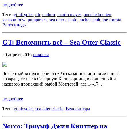
подробнее
Теги:
gt bicycles
,
dh
,
enduro
,
martin mayes
,
anneke beerten
,
jackson frew
,
pumptrack
,
sea otter classic
,
rachel strait
,
joe foresta
,
Велосипеды
GT: Вспомнить всё – Sea Otter Classic
26 апреля 2016
новости
Четвертый выпуск сериала «Рассказанные истории» снова
возвращает нас в Северную Калифорнию, в солнечный и
насквозь пропахший рыбой Монтерей, где 14-17...
подробнее
Теги:
gt bicycles
,
sea otter classic
,
Велосипеды
Norco: Триумф Джил Кинтнер на