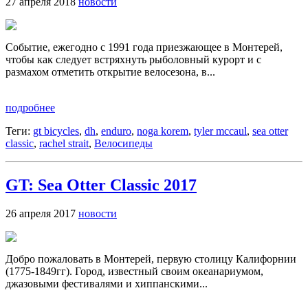
27 апреля 2018
новости
Событие, ежегодно с 1991 года приезжающее в Монтерей,
чтобы как следует встряхнуть рыболовный курорт и с
размахом отметить открытие велосезона, в...
подробнее
Теги:
gt bicycles
,
dh
,
enduro
,
noga korem
,
tyler mccaul
,
sea otter
classic
,
rachel strait
,
Велосипеды
GT: Sea Otter Classic 2017
26 апреля 2017
новости
Добро пожаловать в Монтерей, первую столицу Калифорнии
(1775-1849гг). Город, известный своим океанариумом,
джазовыми фестивалями и хиппанскими...