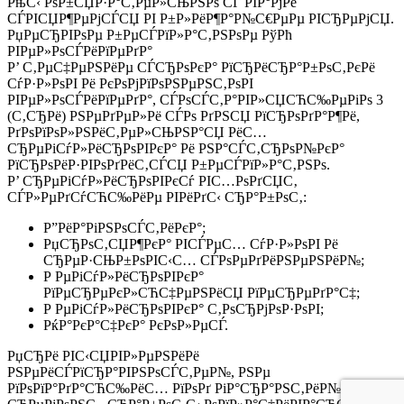
РњС‹ РѕР±СЏР·Р°С‚РµР»СЊРЅРѕ СЃ РІР°РјРё
СЃРІСЏР¶РµРјСЃСЏ РІ Р±Р»РёР¶Р°Р№С€РµРµ РІСЂРµРјСЏ.
РџРµСЂРІРѕРµ Р±РµСЃРїР»Р°С‚РЅРѕРµ РўРћ
РІРµР»РѕСЃРёРїРµРґР°
Р’ С‚РµС‡РµРЅРёРµ СЃСЂРѕРєР° РїСЂРёСЂР°Р±РѕС‚РєРё
СѓР·Р»РѕРІ Рё РєРѕРјРїРѕРЅРµРЅС‚РѕРІ
РІРµР»РѕСЃРёРїРµРґР°, СЃРѕСЃС‚Р°РІР»СЏСЋС‰РµРіРѕ 3
(С‚СЂРё) РЅРµРґРµР»Рё СЃРѕ РґРЅСЏ РїСЂРѕРґР°Р¶Рё,
РґРѕРїРѕР»РЅРёС‚РµР»СЊРЅР°СЏ РёС…
СЂРµРіСѓР»РёСЂРѕРІРєР° Рё РЅР°СЃС‚СЂРѕР№РєР°
РїСЂРѕРёР·РІРѕРґРёС‚СЃСЏ Р±РµСЃРїР»Р°С‚РЅРѕ.
Р’ СЂРµРіСѓР»РёСЂРѕРІРєСѓ РІС…РѕРґСЏС‚
СЃР»РµРґСѓСЋС‰РёРµ РІРёРґС‹ СЂР°Р±РѕС‚:
Р”РёР°РіРЅРѕСЃС‚РёРєР°;
РџСЂРѕС‚СЏР¶РєР° РІСЃРµС… СѓР·Р»РѕРІ Рё
СЂРµР·СЊР±РѕРІС‹С… СЃРѕРµРґРёРЅРµРЅРёР№;
Р РµРіСѓР»РёСЂРѕРІРєР°
РїРµСЂРµРєР»СЋС‡РµРЅРёСЏ РїРµСЂРµРґР°С‡;
Р РµРіСѓР»РёСЂРѕРІРєР° С‚РѕСЂРјРѕР·РѕРІ;
РќР°РєР°С‡РєР° РєРѕР»РµСЃ.
РџСЂРё РІС‹СЏРІР»РµРЅРёРё
РЅРµРёСЃРїСЂР°РІРЅРѕСЃС‚РµР№, РЅРµ
РїРѕРїР°РґР°СЋС‰РёС… РїРѕРґ РіР°СЂР°РЅС‚РёР№РЅС‹Р№