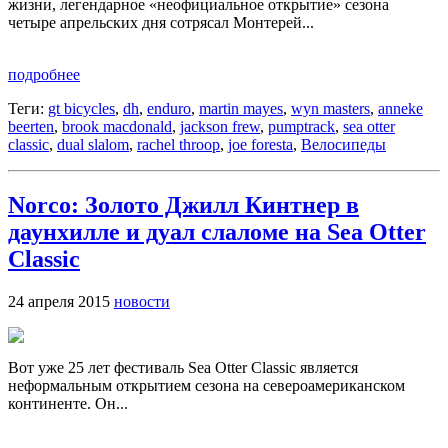
жизни, легендарное «неофициальное открытие» сезона
четыре апрельских дня сотрясал Монтерей...
подробнее
Теги:
gt bicycles
,
dh
,
enduro
,
martin mayes
,
wyn masters
,
anneke
beerten
,
brook macdonald
,
jackson frew
,
pumptrack
,
sea otter
classic
,
dual slalom
,
rachel throop
,
joe foresta
,
Велосипеды
Norco: Золото Джилл Кинтнер в
даунхилле и дуал слаломе на Sea Otter
Classic
24 апреля 2015
новости
Вот уже 25 лет фестиваль Sea Otter Classic является
неформальным открытием сезона на североамериканском
континенте. Он...