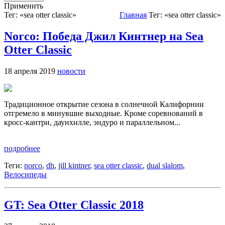
Применить
Тег: «sea otter classic»
Главная
Тег: «sea otter classic»
Norco: Победа Джил Кинтнер на Sea
Otter Classic
18 апреля 2019
новости
Традиционное открытие сезона в солнечной Калифорнии
отгремело в минувшие выходные. Кроме соревнований в
кросс-кантри, даунхилле, эндуро и параллельном...
подробнее
Теги:
norco
,
dh
,
jill kintner
,
sea otter classic
,
dual slalom
,
Велосипеды
GT: Sea Otter Classic 2018