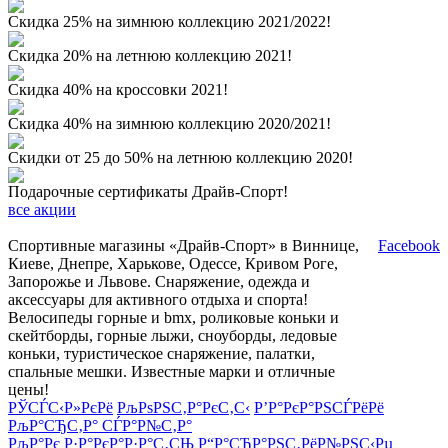
Скидка 25% на зимнюю коллекцию 2021/2022!
Скидка 20% на летнюю коллекцию 2021!
Скидка 40% на кроссовки 2021!
Скидка 40% на зимнюю коллекцию 2020/2021!
Скидки от 25 до 50% на летнюю коллекцию 2020!
Подарочные сертификаты Драйв-Спорт!
все акции
Спортивные магазины «Драйв-Спорт» в Виннице,
Facebook
Киеве, Днепре, Харькове, Одессе, Кривом Роге,
Запорожье и Львове. Снаряжение, одежда и
аксессуары для активного отдыха и спорта!
Велосипеды горные и bmx, роликовые коньки и
скейтборды, горные лыжи, сноуборды, ледовые
коньки, туристическое снаряжение, палатки,
спальные мешки. Известные марки и отличные
цены!
РЎСЃС‹Р»РєРё
РљРѕРЅС‚Р°РєС‚С‹
Р’Р°РєР°РЅСЃРёРё
РљР°СЂС‚Р° СЃР°Р№С‚Р°
РљР°Рє Р·Р°РєР°Р·Р°С‚СЊ
Р“Р°СЂР°РЅС‚РёР№РЅС‹Рµ