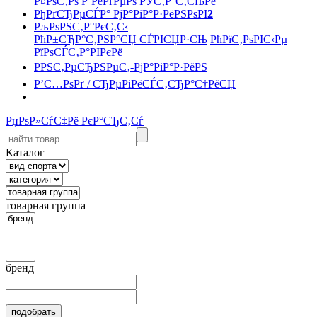
Р¤РѕС‚Рѕ
Р’РёРґРµРѕ
РЎС‚Р°С‚СЊРё
РђРґСЂРµСЃР° РјР°РіР°Р·РёРЅРѕРІ
2
РљРѕРЅС‚Р°РєС‚С‹
РћР±СЂР°С‚РЅР°СЏ СЃРІСЏР·СЊ
РћРїС‚РѕРІС‹Рµ
РїРѕСЃС‚Р°РІРєРё
РРЅС‚РµСЂРЅРµС‚-РјР°РіР°Р·РёРЅ
Р’С…РѕРґ / СЂРµРіРёСЃС‚СЂР°С†РёСЏ
РџРѕР»СѓС‡Рё РєР°СЂС‚Сѓ
Каталог
товарная группа
бренд