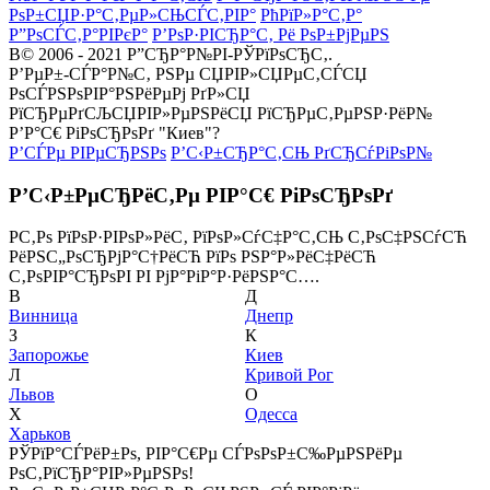
РѕР±СЏР·Р°С‚РµР»СЊСЃС‚РІР°
РћРїР»Р°С‚Р°
Р”РѕСЃС‚Р°РІРєР°
Р’РѕР·РІСЂР°С‚ Рё РѕР±РјРµРЅ
В© 2006 - 2021 Р”СЂР°Р№РІ-РЎРїРѕСЂС‚.
Р’РµР±-СЃР°Р№С‚ РЅРµ СЏРІР»СЏРµС‚СЃСЏ
РѕСЃРЅРѕРІР°РЅРёРµРј РґР»СЏ
РїСЂРµРґСЉСЏРІР»РµРЅРёСЏ РїСЂРµС‚РµРЅР·РёР№
Р’Р°С€ РіРѕСЂРѕРґ "Киев"?
Р’СЃРµ РІРµСЂРЅРѕ
Р’С‹Р±СЂР°С‚СЊ РґСЂСѓРіРѕР№
Р’С‹Р±РµСЂРёС‚Рµ РІР°С€ РіРѕСЂРѕРґ
Р­С‚Рѕ РїРѕР·РІРѕР»РёС‚ РїРѕР»СѓС‡Р°С‚СЊ С‚РѕС‡РЅСѓСЋ
РёРЅС„РѕСЂРјР°С†РёСЋ РїРѕ РЅР°Р»РёС‡РёСЋ
С‚РѕРІР°СЂРѕРІ РІ РјР°РіР°Р·РёРЅР°С….
В
Д
Винница
Днепр
З
К
Запорожье
Киев
Л
Кривой Рог
Львов
О
Х
Одесса
Харьков
РЎРїР°СЃРёР±Рѕ, РІР°С€Рµ СЃРѕРѕР±С‰РµРЅРёРµ
РѕС‚РїСЂР°РІР»РµРЅРѕ!