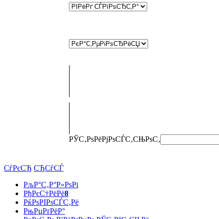
РЎС‚РѕРёРјРѕСЃС‚СЊ
РѕС‚
СѓРєСЂ
СЂСѓСЃ
РљР°С‚Р°Р»РѕРі
РђРєС†РёРё
8
РќРѕРІРѕСЃС‚Рё
РњРµРґРёР°