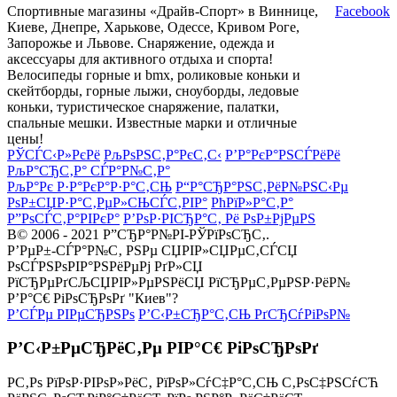
Спортивные магазины «Драйв-Спорт» в Виннице,
Facebook
Киеве, Днепре, Харькове, Одессе, Кривом Роге,
Запорожье и Львове. Снаряжение, одежда и
аксессуары для активного отдыха и спорта!
Велосипеды горные и bmx, роликовые коньки и
скейтборды, горные лыжи, сноуборды, ледовые
коньки, туристическое снаряжение, палатки,
спальные мешки. Известные марки и отличные
цены!
РЎСЃС‹Р»РєРё
РљРѕРЅС‚Р°РєС‚С‹
Р’Р°РєР°РЅСЃРёРё
РљР°СЂС‚Р° СЃР°Р№С‚Р°
РљР°Рє Р·Р°РєР°Р·Р°С‚СЊ
Р“Р°СЂР°РЅС‚РёР№РЅС‹Рµ
РѕР±СЏР·Р°С‚РµР»СЊСЃС‚РІР°
РћРїР»Р°С‚Р°
Р”РѕСЃС‚Р°РІРєР°
Р’РѕР·РІСЂР°С‚ Рё РѕР±РјРµРЅ
В© 2006 - 2021 Р”СЂР°Р№РІ-РЎРїРѕСЂС‚.
Р’РµР±-СЃР°Р№С‚ РЅРµ СЏРІР»СЏРµС‚СЃСЏ
РѕСЃРЅРѕРІР°РЅРёРµРј РґР»СЏ
РїСЂРµРґСЉСЏРІР»РµРЅРёСЏ РїСЂРµС‚РµРЅР·РёР№
Р’Р°С€ РіРѕСЂРѕРґ "Киев"?
Р’СЃРµ РІРµСЂРЅРѕ
Р’С‹Р±СЂР°С‚СЊ РґСЂСѓРіРѕР№
Р’С‹Р±РµСЂРёС‚Рµ РІР°С€ РіРѕСЂРѕРґ
Р­С‚Рѕ РїРѕР·РІРѕР»РёС‚ РїРѕР»СѓС‡Р°С‚СЊ С‚РѕС‡РЅСѓСЋ