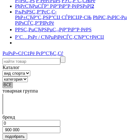
Р¤РѕС‚Рѕ
Р’РёРґРµРѕ
РЎС‚Р°С‚СЊРё
РђРґСЂРµСЃР° РјР°РіР°Р·РёРЅРѕРІ
2
РљРѕРЅС‚Р°РєС‚С‹
РћР±СЂР°С‚РЅР°СЏ СЃРІСЏР·СЊ
РћРїС‚РѕРІС‹Рµ
РїРѕСЃС‚Р°РІРєРё
РРЅС‚РµСЂРЅРµС‚-РјР°РіР°Р·РёРЅ
Р’С…РѕРґ / СЂРµРіРёСЃС‚СЂР°С†РёСЏ
РџРѕР»СѓС‡Рё РєР°СЂС‚Сѓ
Каталог
товарная группа
бренд