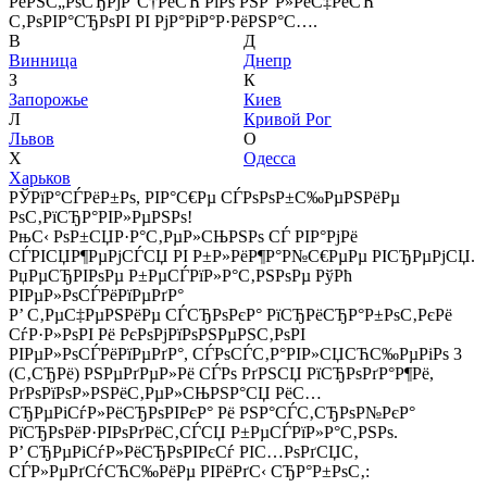
РёРЅС„РѕСЂРјР°С†РёСЋ РїРѕ РЅР°Р»РёС‡РёСЋ
С‚РѕРІР°СЂРѕРІ РІ РјР°РіР°Р·РёРЅР°С….
В
Д
Винница
Днепр
З
К
Запорожье
Киев
Л
Кривой Рог
Львов
О
Х
Одесса
Харьков
РЎРїР°СЃРёР±Рѕ, РІР°С€Рµ СЃРѕРѕР±С‰РµРЅРёРµ
РѕС‚РїСЂР°РІР»РµРЅРѕ!
РњС‹ РѕР±СЏР·Р°С‚РµР»СЊРЅРѕ СЃ РІР°РјРё
СЃРІСЏР¶РµРјСЃСЏ РІ Р±Р»РёР¶Р°Р№С€РµРµ РІСЂРµРјСЏ.
РџРµСЂРІРѕРµ Р±РµСЃРїР»Р°С‚РЅРѕРµ РўРћ
РІРµР»РѕСЃРёРїРµРґР°
Р’ С‚РµС‡РµРЅРёРµ СЃСЂРѕРєР° РїСЂРёСЂР°Р±РѕС‚РєРё
СѓР·Р»РѕРІ Рё РєРѕРјРїРѕРЅРµРЅС‚РѕРІ
РІРµР»РѕСЃРёРїРµРґР°, СЃРѕСЃС‚Р°РІР»СЏСЋС‰РµРіРѕ 3
(С‚СЂРё) РЅРµРґРµР»Рё СЃРѕ РґРЅСЏ РїСЂРѕРґР°Р¶Рё,
РґРѕРїРѕР»РЅРёС‚РµР»СЊРЅР°СЏ РёС…
СЂРµРіСѓР»РёСЂРѕРІРєР° Рё РЅР°СЃС‚СЂРѕР№РєР°
РїСЂРѕРёР·РІРѕРґРёС‚СЃСЏ Р±РµСЃРїР»Р°С‚РЅРѕ.
Р’ СЂРµРіСѓР»РёСЂРѕРІРєСѓ РІС…РѕРґСЏС‚
СЃР»РµРґСѓСЋС‰РёРµ РІРёРґС‹ СЂР°Р±РѕС‚: