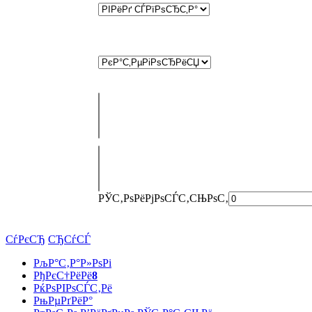
РЎС‚РѕРёРјРѕСЃС‚СЊ
РѕС‚
СѓРєСЂ
СЂСѓСЃ
РљР°С‚Р°Р»РѕРі
РђРєС†РёРё
8
РќРѕРІРѕСЃС‚Рё
РњРµРґРёР°