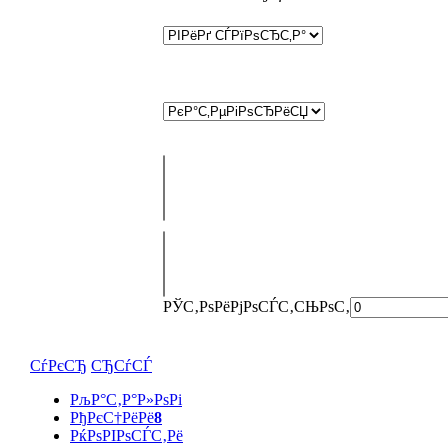
РЎС‚РѕРёРјРѕСЃС‚СЊ
РѕС‚
СѓРєСЂ
СЂСѓСЃ
РљР°С‚Р°Р»РѕРі
РђРєС†РёРё
8
РќРѕРІРѕСЃС‚Рё