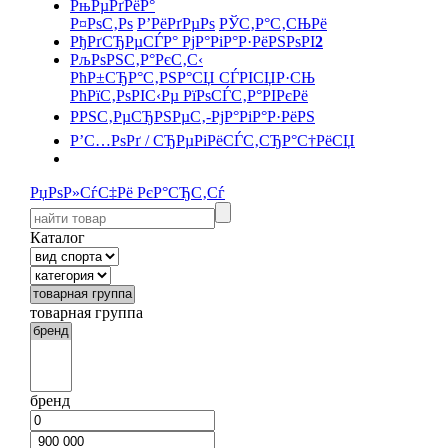
РњРµРґРёР°
Р¤РѕС‚Рѕ
Р’РёРґРµРѕ
РЎС‚Р°С‚СЊРё
РђРґСЂРµСЃР° РјР°РіР°Р·РёРЅРѕРІ
2
РљРѕРЅС‚Р°РєС‚С‹
РћР±СЂР°С‚РЅР°СЏ СЃРІСЏР·СЊ
РћРїС‚РѕРІС‹Рµ РїРѕСЃС‚Р°РІРєРё
РРЅС‚РµСЂРЅРµС‚-РјР°РіР°Р·РёРЅ
Р’С…РѕРґ / СЂРµРіРёСЃС‚СЂР°С†РёСЏ
РџРѕР»СѓС‡Рё РєР°СЂС‚Сѓ
Каталог
товарная группа
бренд