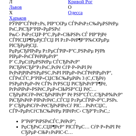
Л
Кривой Рог
Львов
О
Х
Одесса
Харьков
РЎРїР°СЃРёР±Рѕ, РІР°С€Рµ СЃРѕРѕР±С‰РµРЅРёРµ
РѕС‚РїСЂР°РІР»РµРЅРѕ!
РњС‹ РѕР±СЏР·Р°С‚РµР»СЊРЅРѕ СЃ РІР°РјРё
СЃРІСЏР¶РµРјСЃСЏ РІ Р±Р»РёР¶Р°Р№С€РµРµ
РІСЂРµРјСЏ.
РџРµСЂРІРѕРµ Р±РµСЃРїР»Р°С‚РЅРѕРµ РўРћ
РІРµР»РѕСЃРёРїРµРґР°
Р’ С‚РµС‡РµРЅРёРµ СЃСЂРѕРєР°
РїСЂРёСЂР°Р±РѕС‚РєРё СѓР·Р»РѕРІ Рё
РєРѕРјРїРѕРЅРµРЅС‚РѕРІ РІРµР»РѕСЃРёРїРµРґР°,
СЃРѕСЃС‚Р°РІР»СЏСЋС‰РµРіРѕ 3 (С‚СЂРё)
РЅРµРґРµР»Рё СЃРѕ РґРЅСЏ РїСЂРѕРґР°Р¶Рё,
РґРѕРїРѕР»РЅРёС‚РµР»СЊРЅР°СЏ РёС…
СЂРµРіСѓР»РёСЂРѕРІРєР° Рё РЅР°СЃС‚СЂРѕР№РєР°
РїСЂРѕРёР·РІРѕРґРёС‚СЃСЏ Р±РµСЃРїР»Р°С‚РЅРѕ.
Р’ СЂРµРіСѓР»РёСЂРѕРІРєСѓ РІС…РѕРґСЏС‚
СЃР»РµРґСѓСЋС‰РёРµ РІРёРґС‹ СЂР°Р±РѕС‚:
Р”РёР°РіРЅРѕСЃС‚РёРєР°;
РџСЂРѕС‚СЏР¶РєР° РІСЃРµС… СѓР·Р»РѕРІ Рё
СЂРµР·СЊР±РѕРІС‹С…