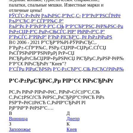
палатки, спальные мешки. Известные марки и
отличные цены!
РЎСЃС‹Р»РєРё
РљРѕРЅС‚Р°РєС‚С‹
Р’Р°РєР°РЅСЃРёРё
РљР°СЂС‚Р° СЃР°Р№С‚Р°
РљР°Рє Р·Р°РєР°Р·Р°С‚СЊ
Р“Р°СЂР°РЅС‚РёР№РЅС‹Рµ
РѕР±СЏР·Р°С‚РµР»СЊСЃС‚РІР°
РћРїР»Р°С‚Р°
Р”РѕСЃС‚Р°РІРєР°
Р’РѕР·РІСЂР°С‚ Рё РѕР±РјРµРЅ
В© 2006 - 2021 Р”СЂР°Р№РІ-РЎРїРѕСЂС‚.
Р’РµР±-СЃР°Р№С‚ РЅРµ СЏРІР»СЏРµС‚СЃСЏ
РѕСЃРЅРѕРІР°РЅРёРµРј РґР»СЏ
РїСЂРµРґСЉСЏРІР»РµРЅРёСЏ РїСЂРµС‚РµРЅР·РёР№
Р’Р°С€ РіРѕСЂРѕРґ "Киев"?
Р’СЃРµ РІРµСЂРЅРѕ
Р’С‹Р±СЂР°С‚СЊ РґСЂСѓРіРѕР№
Р’С‹Р±РµСЂРёС‚Рµ РІР°С€ РіРѕСЂРѕРґ
Р­С‚Рѕ РїРѕР·РІРѕР»РёС‚ РїРѕР»СѓС‡Р°С‚СЊ
С‚РѕС‡РЅСѓСЋ РёРЅС„РѕСЂРјР°С†РёСЋ РїРѕ
РЅР°Р»РёС‡РёСЋ С‚РѕРІР°СЂРѕРІ РІ
РјР°РіР°Р·РёРЅР°С….
В
Д
Винница
Днепр
З
К
Запорожье
Киев