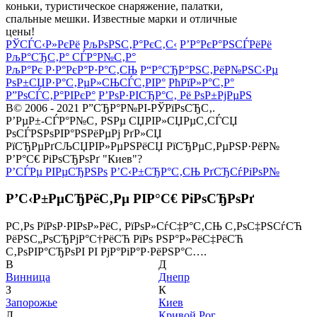
коньки, туристическое снаряжение, палатки,
спальные мешки. Известные марки и отличные
цены!
РЎСЃС‹Р»РєРё
РљРѕРЅС‚Р°РєС‚С‹
Р’Р°РєР°РЅСЃРёРё
РљР°СЂС‚Р° СЃР°Р№С‚Р°
РљР°Рє Р·Р°РєР°Р·Р°С‚СЊ
Р“Р°СЂР°РЅС‚РёР№РЅС‹Рµ
РѕР±СЏР·Р°С‚РµР»СЊСЃС‚РІР°
РћРїР»Р°С‚Р°
Р”РѕСЃС‚Р°РІРєР°
Р’РѕР·РІСЂР°С‚ Рё РѕР±РјРµРЅ
В© 2006 - 2021 Р”СЂР°Р№РІ-РЎРїРѕСЂС‚.
Р’РµР±-СЃР°Р№С‚ РЅРµ СЏРІР»СЏРµС‚СЃСЏ
РѕСЃРЅРѕРІР°РЅРёРµРј РґР»СЏ
РїСЂРµРґСЉСЏРІР»РµРЅРёСЏ РїСЂРµС‚РµРЅР·РёР№
Р’Р°С€ РіРѕСЂРѕРґ "Киев"?
Р’СЃРµ РІРµСЂРЅРѕ
Р’С‹Р±СЂР°С‚СЊ РґСЂСѓРіРѕР№
Р’С‹Р±РµСЂРёС‚Рµ РІР°С€ РіРѕСЂРѕРґ
Р­С‚Рѕ РїРѕР·РІРѕР»РёС‚ РїРѕР»СѓС‡Р°С‚СЊ С‚РѕС‡РЅСѓСЋ
РёРЅС„РѕСЂРјР°С†РёСЋ РїРѕ РЅР°Р»РёС‡РёСЋ
С‚РѕРІР°СЂРѕРІ РІ РјР°РіР°Р·РёРЅР°С….
В
Д
Винница
Днепр
З
К
Запорожье
Киев
Л
Кривой Рог