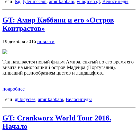
Теги:
tsg
,
tyler mccaul
,
amir kabbani
,
wingmen gt
,
Велосипеды
GT: Амир Каббани и его «Остров
Контрастов»
19 декабря 2016
новости
Так называется новый фильм Амира, снятый во его время его
визита на многоликий остров Мадейра (Португалия),
кишащий разнообразием цветов и ландшафтов...
подробнее
Теги:
gt bicycles
,
amir kabbani
,
Велосипеды
GT: Crankworx World Tour 2016.
Начало