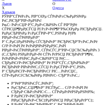
Львов
О
Х
Одесса
Харьков
РЎРїР°СЃРёР±Рѕ, РІР°С€Рµ СЃРѕРѕР±С‰РµРЅРёРµ
РѕС‚РїСЂР°РІР»РµРЅРѕ!
РњС‹ РѕР±СЏР·Р°С‚РµР»СЊРЅРѕ СЃ РІР°РјРё
СЃРІСЏР¶РµРјСЃСЏ РІ Р±Р»РёР¶Р°Р№С€РµРµ РІСЂРµРјСЏ.
РџРµСЂРІРѕРµ Р±РµСЃРїР»Р°С‚РЅРѕРµ РўРћ
РІРµР»РѕСЃРёРїРµРґР°
Р’ С‚РµС‡РµРЅРёРµ СЃСЂРѕРєР° РїСЂРёСЂР°Р±РѕС‚РєРё
СѓР·Р»РѕРІ Рё РєРѕРјРїРѕРЅРµРЅС‚РѕРІ
РІРµР»РѕСЃРёРїРµРґР°, СЃРѕСЃС‚Р°РІР»СЏСЋС‰РµРіРѕ 3
(С‚СЂРё) РЅРµРґРµР»Рё СЃРѕ РґРЅСЏ РїСЂРѕРґР°Р¶Рё,
РґРѕРїРѕР»РЅРёС‚РµР»СЊРЅР°СЏ РёС…
СЂРµРіСѓР»РёСЂРѕРІРєР° Рё РЅР°СЃС‚СЂРѕР№РєР°
РїСЂРѕРёР·РІРѕРґРёС‚СЃСЏ Р±РµСЃРїР»Р°С‚РЅРѕ.
Р’ СЂРµРіСѓР»РёСЂРѕРІРєСѓ РІС…РѕРґСЏС‚
СЃР»РµРґСѓСЋС‰РёРµ РІРёРґС‹ СЂР°Р±РѕС‚:
Р”РёР°РіРЅРѕСЃС‚РёРєР°;
РџСЂРѕС‚СЏР¶РєР° РІСЃРµС… СѓР·Р»РѕРІ Рё
СЂРµР·СЊР±РѕРІС‹С… СЃРѕРµРґРёРЅРµРЅРёР№;
Р РµРіСѓР»РёСЂРѕРІРєР°
РїРµСЂРµРєР»СЋС‡РµРЅРёСЏ РїРµСЂРµРґР°С‡;
Р РµРіСѓР»РёСЂРѕРІРєР° С‚РѕСЂРјРѕР·РѕРІ;