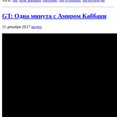
Теги:
tsg
,
amir kabbani
,
eurobike
,
tsg evolution
,
Велосипеды
GT: Одна минута с Амиром Каббани
11 декабря 2017
видео