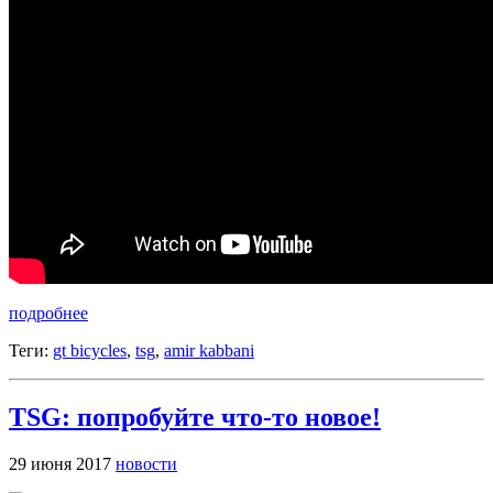
подробнее
Теги:
gt bicycles
,
tsg
,
amir kabbani
TSG: попробуйте что-то новое!
29 июня 2017
новости