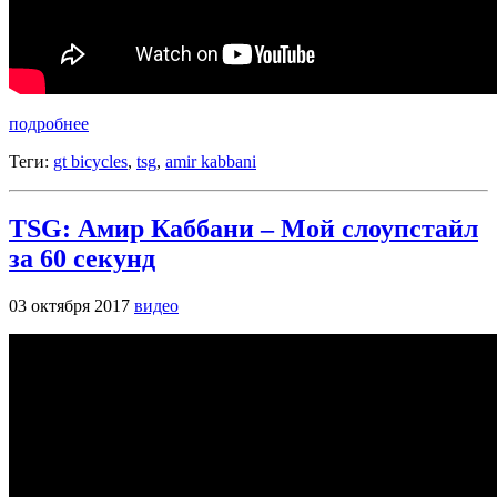
подробнее
Теги:
gt bicycles
,
tsg
,
amir kabbani
TSG: Амир Каббани – Мой слоупстайл
за 60 секунд
03 октября 2017
видео