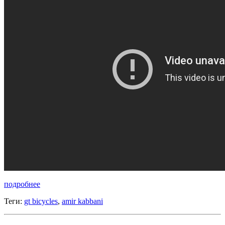
подробнее
Теги:
gt bicycles
,
amir kabbani