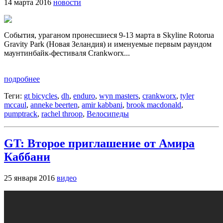
14 марта 2016
новости
События, ураганом пронесшиеся 9-13 марта в Skyline Rotorua
Gravity Park (Новая Зеландия) и именуемые первым раундом
маунтинбайк-фестиваля Crankworx...
подробнее
Теги:
gt bicycles
,
dh
,
enduro
,
wyn masters
,
crankworx
,
tyler
mccaul
,
anneke beerten
,
amir kabbani
,
brook macdonald
,
pumptrack
,
rachel throop
,
Велосипеды
GT: Второе приглашение от Амира
Каббани
25 января 2016
видео