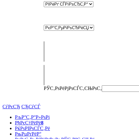
РЎС‚РѕРёРјРѕСЃС‚СЊ
РѕС‚
СѓРєСЂ
СЂСѓСЃ
РљР°С‚Р°Р»РѕРі
РђРєС†РёРё
8
РќРѕРІРѕСЃС‚Рё
РњРµРґРёР°