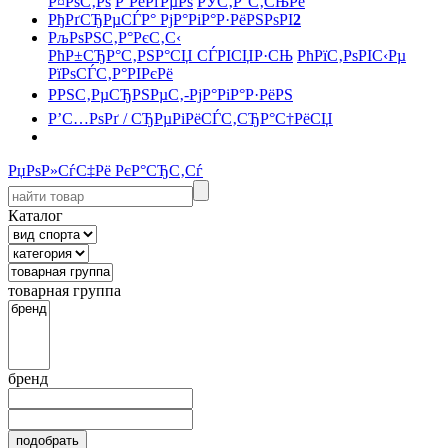
Р¤РѕС‚Рѕ
Р’РёРґРµРѕ
РЎС‚Р°С‚СЊРё
РђРґСЂРµСЃР° РјР°РіР°Р·РёРЅРѕРІ
2
РљРѕРЅС‚Р°РєС‚С‹
РћР±СЂР°С‚РЅР°СЏ СЃРІСЏР·СЊ
РћРїС‚РѕРІС‹Рµ
РїРѕСЃС‚Р°РІРєРё
РРЅС‚РµСЂРЅРµС‚-РјР°РіР°Р·РёРЅ
Р’С…РѕРґ / СЂРµРіРёСЃС‚СЂР°С†РёСЏ
РџРѕР»СѓС‡Рё РєР°СЂС‚Сѓ
Каталог
товарная группа
бренд