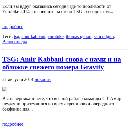
Если вы вдруг оказались сегодня где-то поблизости от
Eurobike 2014, то спешите на стенд TSG - сегодня там...
подробнее
Теги:
tsg
,
amir kabbani
,
eurobike
,
thomas genon
,
sam pilgim
,
Велосипеды
TSG: Amir Kabbani снова с нами и на
обложке свежего номера Gravity
21 августа 2014
новости
Вы наверняка знаете, что весной райдер команды GT Амир
неудачно приземлился во время тренировки очередного
бэкфлипа для...
подробнее