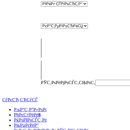
РЎС‚РѕРёРјРѕСЃС‚СЊ
РѕС‚
СѓРєСЂ
СЂСѓСЃ
РљР°С‚Р°Р»РѕРі
РђРєС†РёРё
8
РќРѕРІРѕСЃС‚Рё
РњРµРґРёР°