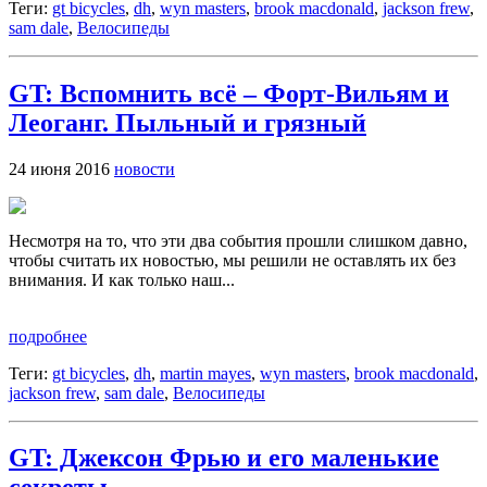
Теги:
gt bicycles
,
dh
,
wyn masters
,
brook macdonald
,
jackson frew
,
sam dale
,
Велосипеды
GT: Вспомнить всё – Форт-Вильям и
Леоганг. Пыльный и грязный
24 июня 2016
новости
Несмотря на то, что эти два события прошли слишком давно,
чтобы считать их новостью, мы решили не оставлять их без
внимания. И как только наш...
подробнее
Теги:
gt bicycles
,
dh
,
martin mayes
,
wyn masters
,
brook macdonald
,
jackson frew
,
sam dale
,
Велосипеды
GT: Джексон Фрью и его маленькие