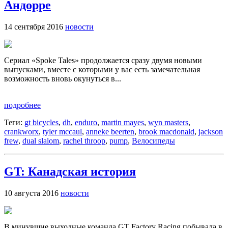
Андорре
14 сентября 2016
новости
Сериал «Spoke Tales» продолжается сразу двумя новыми
выпусками, вместе с которыми у вас есть замечательная
возможность вновь окунуться в...
подробнее
Теги:
gt bicycles
,
dh
,
enduro
,
martin mayes
,
wyn masters
,
crankworx
,
tyler mccaul
,
anneke beerten
,
brook macdonald
,
jackson
frew
,
dual slalom
,
rachel throop
,
pump
,
Велосипеды
GT: Канадская история
10 августа 2016
новости
В минувшие выходные команда GT Factory Racing побывала в