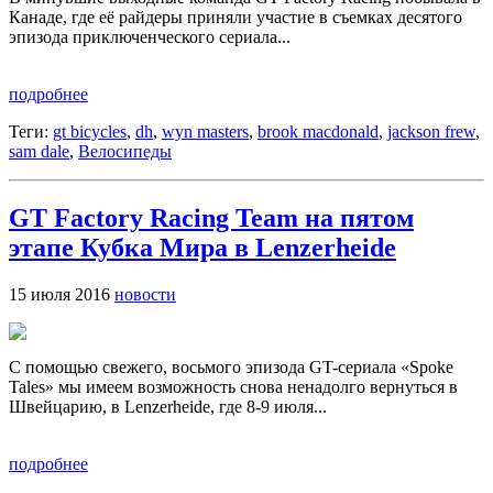
Канаде, где её райдеры приняли участие в съемках десятого
эпизода приключенческого сериала...
подробнее
Теги:
gt bicycles
,
dh
,
wyn masters
,
brook macdonald
,
jackson frew
,
sam dale
,
Велосипеды
GT Factory Racing Team на пятом
этапе Кубка Мира в Lenzerheide
15 июля 2016
новости
С помощью свежего, восьмого эпизода GT-сериала «Spoke
Tales» мы имеем возможность снова ненадолго вернуться в
Швейцарию, в Lenzerheide, где 8-9 июля...
подробнее