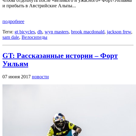
чтобы отдохнуть после «великого и ужасного» Форт-Уильяма
и прибыть в Австрийские Альпы...
подробнее
Теги:
gt bicycles
,
dh
,
wyn masters
,
brook macdonald
,
jackson frew
,
sam dale
,
Велосипеды
GT: Рассказанные истории – Форт
Уильям
07 июня 2017
новости