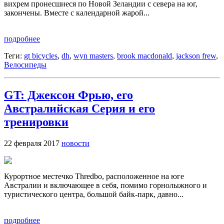
вихрем пронесшиеся по Новой Зеландии с севера на юг,
закончены. Вместе с календарной жарой...
подробнее
Теги:
gt bicycles
,
dh
,
wyn masters
,
brook macdonald
,
jackson frew
,
Велосипеды
GT: Джексон Фрью, его
Австралийская Серия и его
тренировки
22 февраля 2017
новости
Курортное местечко Thredbo, расположенное на юге
Австралии и включающее в себя, помимо горнолыжного и
туристического центра, большой байк-парк, давно...
подробнее