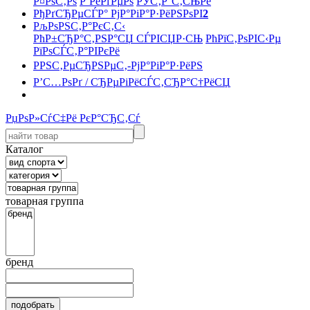
Р¤РѕС‚Рѕ
Р’РёРґРµРѕ
РЎС‚Р°С‚СЊРё
РђРґСЂРµСЃР° РјР°РіР°Р·РёРЅРѕРІ
2
РљРѕРЅС‚Р°РєС‚С‹
РћР±СЂР°С‚РЅР°СЏ СЃРІСЏР·СЊ
РћРїС‚РѕРІС‹Рµ
РїРѕСЃС‚Р°РІРєРё
РРЅС‚РµСЂРЅРµС‚-РјР°РіР°Р·РёРЅ
Р’С…РѕРґ / СЂРµРіРёСЃС‚СЂР°С†РёСЏ
РџРѕР»СѓС‡Рё РєР°СЂС‚Сѓ
Каталог
товарная группа
бренд