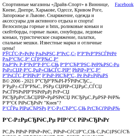
Спортивные магазины «Драйв-Спорт» в Виннице,
Facebook
Киеве, Днепре, Харькове, Одессе, Кривом Роге,
Запорожье и Львове. Снаряжение, одежда и
аксессуары для активного отдыха и спорта!
Велосипеды горные и bmx, роликовые коньки и
скейтборды, горные лыжи, сноуборды, ледовые
коньки, туристическое снаряжение, палатки,
спальные мешки. Известные марки и отличные
цены!
РЎСЃС‹Р»РєРё
РљРѕРЅС‚Р°РєС‚С‹
Р’Р°РєР°РЅСЃРёРё
РљР°СЂС‚Р° СЃР°Р№С‚Р°
РљР°Рє Р·Р°РєР°Р·Р°С‚СЊ
Р“Р°СЂР°РЅС‚РёР№РЅС‹Рµ
РѕР±СЏР·Р°С‚РµР»СЊСЃС‚РІР°
РћРїР»Р°С‚Р°
Р”РѕСЃС‚Р°РІРєР°
Р’РѕР·РІСЂР°С‚ Рё РѕР±РјРµРЅ
В© 2006 - 2021 Р”СЂР°Р№РІ-РЎРїРѕСЂС‚.
Р’РµР±-СЃР°Р№С‚ РЅРµ СЏРІР»СЏРµС‚СЃСЏ
РѕСЃРЅРѕРІР°РЅРёРµРј РґР»СЏ
РїСЂРµРґСЉСЏРІР»РµРЅРёСЏ РїСЂРµС‚РµРЅР·РёР№
Р’Р°С€ РіРѕСЂРѕРґ "Киев"?
Р’СЃРµ РІРµСЂРЅРѕ
Р’С‹Р±СЂР°С‚СЊ РґСЂСѓРіРѕР№
Р’С‹Р±РµСЂРёС‚Рµ РІР°С€ РіРѕСЂРѕРґ
Р­С‚Рѕ РїРѕР·РІРѕР»РёС‚ РїРѕР»СѓС‡Р°С‚СЊ С‚РѕС‡РЅСѓСЋ