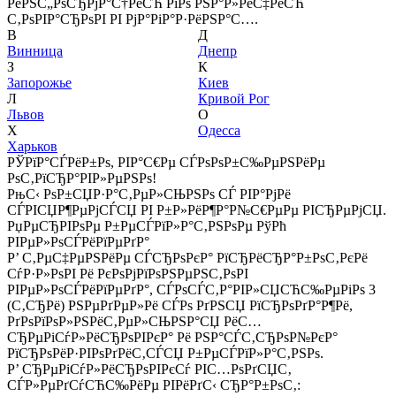
РёРЅС„РѕСЂРјР°С†РёСЋ РїРѕ РЅР°Р»РёС‡РёСЋ
С‚РѕРІР°СЂРѕРІ РІ РјР°РіР°Р·РёРЅР°С….
В
Д
Винница
Днепр
З
К
Запорожье
Киев
Л
Кривой Рог
Львов
О
Х
Одесса
Харьков
РЎРїР°СЃРёР±Рѕ, РІР°С€Рµ СЃРѕРѕР±С‰РµРЅРёРµ
РѕС‚РїСЂР°РІР»РµРЅРѕ!
РњС‹ РѕР±СЏР·Р°С‚РµР»СЊРЅРѕ СЃ РІР°РјРё
СЃРІСЏР¶РµРјСЃСЏ РІ Р±Р»РёР¶Р°Р№С€РµРµ РІСЂРµРјСЏ.
РџРµСЂРІРѕРµ Р±РµСЃРїР»Р°С‚РЅРѕРµ РўРћ
РІРµР»РѕСЃРёРїРµРґР°
Р’ С‚РµС‡РµРЅРёРµ СЃСЂРѕРєР° РїСЂРёСЂР°Р±РѕС‚РєРё
СѓР·Р»РѕРІ Рё РєРѕРјРїРѕРЅРµРЅС‚РѕРІ
РІРµР»РѕСЃРёРїРµРґР°, СЃРѕСЃС‚Р°РІР»СЏСЋС‰РµРіРѕ 3
(С‚СЂРё) РЅРµРґРµР»Рё СЃРѕ РґРЅСЏ РїСЂРѕРґР°Р¶Рё,
РґРѕРїРѕР»РЅРёС‚РµР»СЊРЅР°СЏ РёС…
СЂРµРіСѓР»РёСЂРѕРІРєР° Рё РЅР°СЃС‚СЂРѕР№РєР°
РїСЂРѕРёР·РІРѕРґРёС‚СЃСЏ Р±РµСЃРїР»Р°С‚РЅРѕ.
Р’ СЂРµРіСѓР»РёСЂРѕРІРєСѓ РІС…РѕРґСЏС‚
СЃР»РµРґСѓСЋС‰РёРµ РІРёРґС‹ СЂР°Р±РѕС‚: