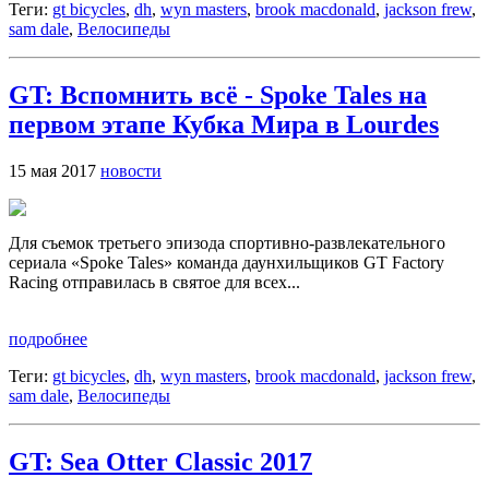
Теги:
gt bicycles
,
dh
,
wyn masters
,
brook macdonald
,
jackson frew
,
sam dale
,
Велосипеды
GT: Вспомнить всё - Spoke Tales на
первом этапе Кубка Мира в Lourdes
15 мая 2017
новости
Для съемок третьего эпизода спортивно-развлекательного
сериала «Spoke Tales» команда даунхильщиков GT Factory
Racing отправилась в святое для всех...
подробнее
Теги:
gt bicycles
,
dh
,
wyn masters
,
brook macdonald
,
jackson frew
,
sam dale
,
Велосипеды
GT: Sea Otter Classic 2017