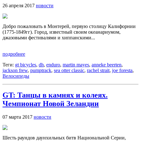
26 апреля 2017
новости
Добро пожаловать в Монтерей, первую столицу Калифорнии
(1775-1849гг). Город, известный своим океанариумом,
джазовыми фестивалями и хиппанскими...
подробнее
Теги:
gt bicycles
,
dh
,
enduro
,
martin mayes
,
anneke beerten
,
jackson frew
,
pumptrack
,
sea otter classic
,
rachel strait
,
joe foresta
,
Велосипеды
GT: Танцы в камнях и колеях.
Чемпионат Новой Зеландии
07 марта 2017
новости
Шесть раундов даунхильных битв Национальной Серии,