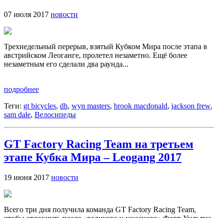
07 июля 2017
новости
Трехнедельный перерыв, взятый Кубком Мира после этапа в
австрийском Леоганге, пролетел незаметно. Ещё более
незаметным его сделали два раунда...
подробнее
Теги:
gt bicycles
,
dh
,
wyn masters
,
brook macdonald
,
jackson frew
,
sam dale
,
Велосипеды
GT Factory Racing Team на третьем
этапе Кубка Мира – Leogang 2017
19 июня 2017
новости
Всего три дня получила команда GT Factory Racing Team,