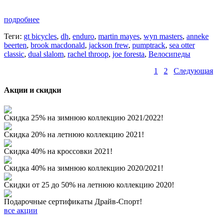
подробнее
Теги:
gt bicycles
,
dh
,
enduro
,
martin mayes
,
wyn masters
,
anneke
beerten
,
brook macdonald
,
jackson frew
,
pumptrack
,
sea otter
classic
,
dual slalom
,
rachel throop
,
joe foresta
,
Велосипеды
1
2
Следующая
Акции и скидки
Скидка 25% на зимнюю коллекцию 2021/2022!
Скидка 20% на летнюю коллекцию 2021!
Скидка 40% на кроссовки 2021!
Скидка 40% на зимнюю коллекцию 2020/2021!
Скидки от 25 до 50% на летнюю коллекцию 2020!
Подарочные сертификаты Драйв-Спорт!
все акции