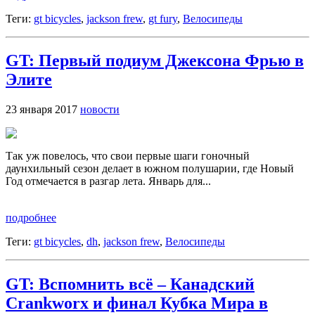
Теги:
gt bicycles
,
jackson frew
,
gt fury
,
Велосипеды
GT: Первый подиум Джексона Фрью в
Элите
23 января 2017
новости
Так уж повелось, что свои первые шаги гоночный
даунхильный сезон делает в южном полушарии, где Новый
Год отмечается в разгар лета. Январь для...
подробнее
Теги:
gt bicycles
,
dh
,
jackson frew
,
Велосипеды
GT: Вспомнить всё – Канадский
Crankworx и финал Кубка Мира в