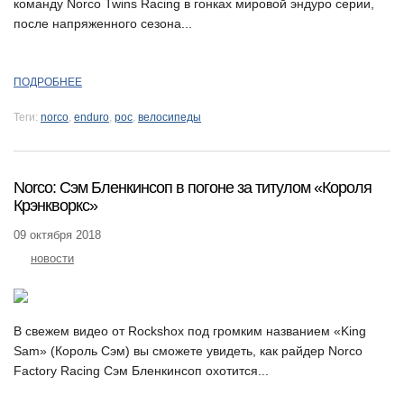
команду Norco Twins Racing в гонках мировой эндуро серии,
после напряженного сезона...
ПОДРОБНЕЕ
Теги:
norco
,
enduro
,
poc
,
велосипеды
Norco: Сэм Бленкинсоп в погоне за титулом «Короля
Крэнкворкс»
09 октября 2018
новости
В свежем видео от Rockshox под громким названием «King
Sam» (Король Сэм) вы сможете увидеть, как райдер Norco
Factory Racing Сэм Бленкинсоп охотится...