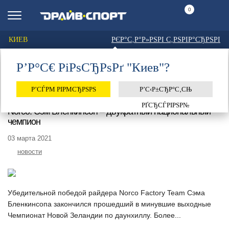
0
КИЕВ
РЄР°С‚Р°Р»РЅРІ С‚РЅРІР°СЂРЅРІ
Р’Р°С€ РіРѕСЂРѕРґ "Киев"?
Главная
Тег: «norco»
ТЕГ: «NORCO»
Р’СЃРΜ РІРΜСЂРЅРЅ
Р’С‹Р±СЂР°С‚СЊ
РҐСЂСЃРІРЅР№
Norco: Сэм Бленкинсоп – двукратный национальный
чемпион
03 марта 2021
новости
Убедительной победой райдера Norco Factory Team Сэма
Бленкинсопа закончился прошедший в минувшие выходные
Чемпионат Новой Зеландии по даунхиллу. Более...