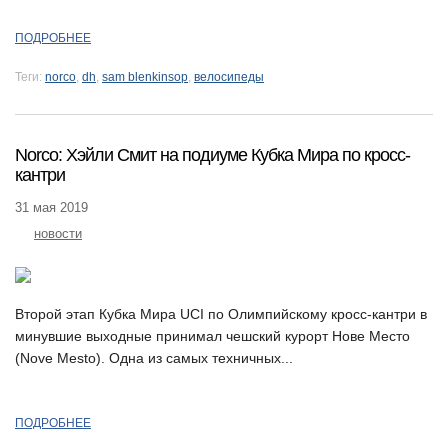
ПОДРОБНЕЕ
Теги:
norco
,
dh
,
sam blenkinsop
,
велосипеды
Norco: Хэйли Смит на подиуме Кубка Мира по кросс-
кантри
31 мая 2019
новости
Второй этап Кубка Мира UCI по Олимпийскому кросс-кантри в
минувшие выходные принимал чешский курорт Нове Место
(Nove Mesto). Одна из самых техничных...
ПОДРОБНЕЕ