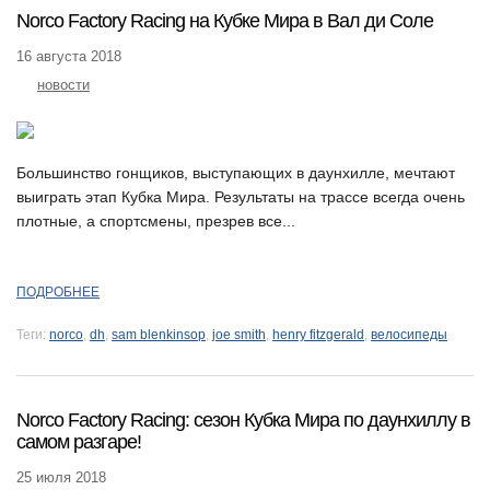
Norco Factory Racing на Кубке Мира в Вал ди Соле
16 августа 2018
новости
Большинство гонщиков, выступающих в даунхилле, мечтают
выиграть этап Кубка Мира. Результаты на трассе всегда очень
плотные, а спортсмены, презрев все...
ПОДРОБНЕЕ
Теги:
norco
,
dh
,
sam blenkinsop
,
joe smith
,
henry fitzgerald
,
велосипеды
Norco Factory Racing: сезон Кубка Мира по даунхиллу в
самом разгаре!
25 июля 2018