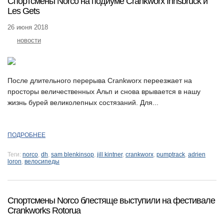
Спортсмены Norco на подиуме Crankworx Innsbruck и
Les Gets
26 июня 2018
новости
После длительного перерыва Crankworx переезжает на
просторы величественных Альп и снова врывается в нашу
жизнь бурей великолепных состязаний. Для...
ПОДРОБНЕЕ
Теги:
norco
,
dh
,
sam blenkinsop
,
jill kintner
,
crankworx
,
pumptrack
,
adrien
loron
,
велосипеды
Спортсмены Norco блестяще выступили на фестивале
Crankworks Rotorua