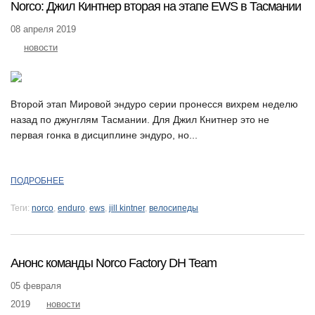
Norco: Джил Кинтнер вторая на этапе EWS в Тасмании
08 апреля 2019
новости
Второй этап Мировой эндуро серии пронесся вихрем неделю
назад по джунглям Тасмании. Для Джил Книтнер это не
первая гонка в дисциплине эндуро, но...
ПОДРОБНЕЕ
Теги:
norco
,
enduro
,
ews
,
jill kintner
,
велосипеды
Анонс команды Norco Factory DH Team
05 февраля
2019
новости