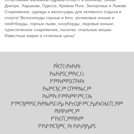
Днепре, Харькове, Одессе, Кривом Роге, Запорожье и Львове.
Снаряжение, одежда и аксессуары для активного отдыха и
спорта! Велосипеды горные и bmx, роликовые коньки и
скейтборды, горные лыжи, сноуборды, ледовые коньки,
туристическое снаряжение, палатки, спальные мешки.
Известные марки и отличные цены!
РЎСЃС‹Р»РєРё
РљРѕРЅС‚Р°РєС‚С‹
Р’Р°РєР°РЅСЃРёРё
РљР°СЂС‚Р° СЃР°Р№С‚Р°
РљР°Рє Р·Р°РєР°Р·Р°С‚СЊ
Р“Р°СЂР°РЅС‚РёР№РЅС‹Рµ РѕР±СЏР·Р°С‚РµР»СЊСЃС‚РІР°
РћРїР»Р°С‚Р°
Р”РѕСЃС‚Р°РІРєР°
Р’РѕР·РІСЂР°С‚ Рё РѕР±РјРµРЅ