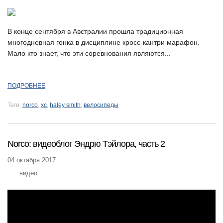
В конце сентября в Австралии прошла традиционная
многодневная гонка в дисциплине кросс-кантри марафон.
Мало кто знает, что эти соревнования являются...
ПОДРОБНЕЕ
Теги:
norco
,
xc
,
haley smith
,
велосипеды
Norco: видеоблог Эндрю Тэйлора, часть 2
04 октября 2017
видео