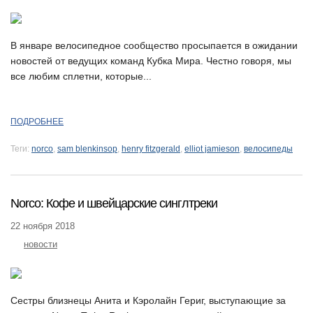
В январе велосипедное сообщество просыпается в ожидании
новостей от ведущих команд Кубка Мира. Честно говоря, мы
все любим сплетни, которые...
ПОДРОБНЕЕ
Теги:
norco
,
sam blenkinsop
,
henry fitzgerald
,
elliot jamieson
,
велосипеды
Norco: Кофе и швейцарские синглтреки
22 ноября 2018
новости
Сестры близнецы Анита и Кэролайн Гериг, выступающие за