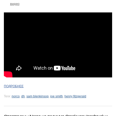
видео
ПОДРОБНЕЕ
Теги:
norco
,
dh
,
sam blenkinsop
,
joe smith
,
henry fitzgerald