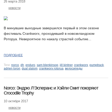
26 марта 2018
новости
В минувшие выходные завершился первый в этом сезоне
фестиваль Crankworx, проходивший в новозеландском
Роторуа. Невероятное по накалу страстей событие...
ПОДРОБНЕЕ
Теги:
norco
,
dh
,
enduro
,
sam blenkinsop
,
jill kintner
,
crankworx
,
pumptrack
,
adrien loron
,
dual slalom
,
crankworx rotorua
,
велосипеды
Norco: Эндрю Л’Эсперанс и Хэйли Смит покоряют
Crocodile Trophy
10 октября 2017
новости