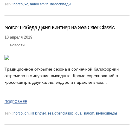
Теги:
norco
,
xc
,
haley smith
,
велосипеды
Norco: Победа Джил Кинтнер на Sea Otter Classic
18 апреля 2019
новости
Традиционное открытие сезона в солнечной Калифорнии
отгремело в минувшие выходные. Кроме соревнований в
кросс-кантри, даунхилле, эндуро и параллельном...
ПОДРОБНЕЕ
Теги:
norco
,
dh
,
jill kintner
,
sea otter classic
,
dual slalom
,
велосипеды