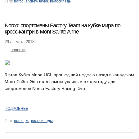
Теги:
norco
,
andrew taylor
,
велосипеды
Norco: спортсмены Factory Team на кубке мира по
кросс-кантри в Mont Sainte Anne
29 августа 2018
новости
6 этап Кубка Мира UCI, прошедший неделю назад в канадском
Монт Сэйнт Энн стал самым удачным в этом году для
спортсменов Norco Factory Racing. Это...
ПОДРОБНЕЕ
Теги:
norco
,
xc
,
велосипеды