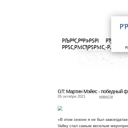
Р’
РЉР°С‚Р°Р»РЅРІ
РЂРЄС†РЁ
РРЅС‚РΜСЂРЅРΜС‚-РЈР°РІР°
Р
GT: Мартин Мэйес - победный 
05 октября 2021
новости
«В этом сезоне я не был завсегдатае
Valley стал самым веселым мероприя