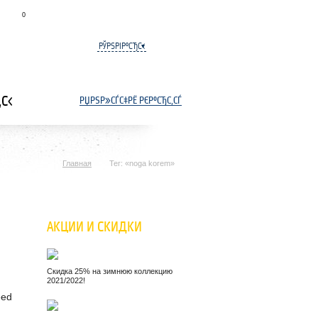
Р‘Р»РЅРЄРЅРЅС‚
СЃСЂР°РІРЅРΜРЅРЁРΜ
0
РЎРЅРІР°СЂС‹
С‹
РЏРЅР»СЃС‡РЁ РЄР°СЂС‚СЃ
Главная
Тег: «noga korem»
АКЦИИ И СКИДКИ
Скидка 25% на зимнюю коллекцию
2021/2022!
eed