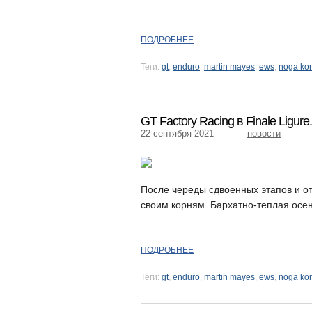
ПОДРОБНЕЕ
Теги:
gt
,
enduro
,
martin mayes
,
ews
,
noga ko
GT Factory Racing в Finale Ligu
22 сентября 2021
новости
После череды сдвоенных этапов и о
своим корням. Бархатно-теплая осенн
ПОДРОБНЕЕ
Теги:
gt
,
enduro
,
martin mayes
,
ews
,
noga ko