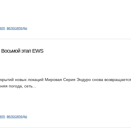
rem
,
велосипеды
re. Восьмой этап EWS
ткрытий новых локаций Мировая Серия Эндуро снова возвращается
яя погода, сеть...
rem
,
велосипеды