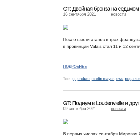
GT: Двойная бронза на седьмом
16 сентября 2021
новости
После шести этапов в трех француз
в провинции Valais стал 11 и 12 сентя
ПОДРОБНЕЕ
Теги:
gt
,
enduro
,
martin mayes
,
ews
,
noga ko
GT: Подиум в Loudenvielle и др
09 сентября 2021
новости
В первых числах сентября Мировая 