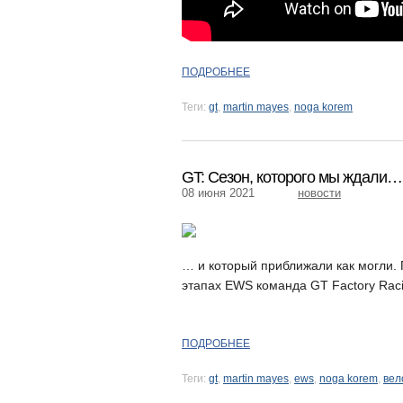
ПОДРОБНЕЕ
Теги:
gt
,
martin mayes
,
noga korem
GT: Сезон, которого мы ждали…
08 июня 2021
новости
… и который приближали как могли. 
этапах EWS команда GT Factory Racin
ПОДРОБНЕЕ
Теги:
gt
,
martin mayes
,
ews
,
noga korem
,
вел