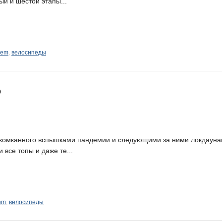
ый и шестой этапы...
rem
,
велосипеды
о
скомканного вспышками пандемии и следующими за ними локдаун
все топы и даже те...
em
,
велосипеды