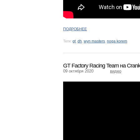
ПОДРОБНЕЕ
Теги:
gt
,
dh
,
wyn masters
,
noga korem
GT Factory Racing Team на Cran
09 октября 2020
видео