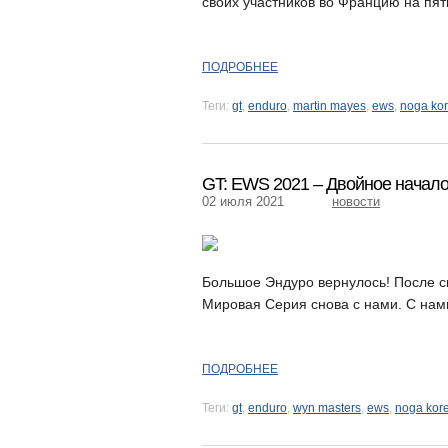
своих участников во Францию на пят
ПОДРОБНЕЕ
Теги:
gt
,
enduro
,
martin mayes
,
ews
,
noga ko
GT: EWS 2021 – Двойное начал
02 июля 2021
новости
Большое Эндуро вернулось! После 
Мировая Серия снова с нами. С нами 
ПОДРОБНЕЕ
Теги:
gt
,
enduro
,
wyn masters
,
ews
,
noga kor