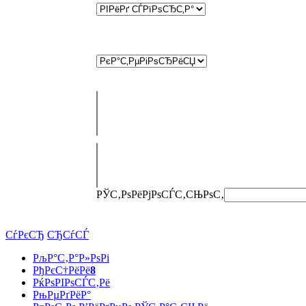
РЎС‚РѕРёРјРѕСЃС‚СЊ
РѕС‚
СѓРєСЂ
СЂСѓСЃ
РљР°С‚Р°Р»РѕРі
РђРєС†РёРё
8
РќРѕРІРѕСЃС‚Рё
РњРµРґРёР°