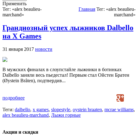
Применить
Тег: «alex beaulieu-
Главная
Тег: «alex beaulieu-
marchand»
marchand»
Грандиозный успех лыжников Dalbello
на X Games
31 января 2017
новости
В мужских финалах в слоупстайле лыжники в ботинках
Dalbello заняли весь пьедестал! Первым стал Ойстен Братен
(Øystein Bråten), подтвердив...
подробнее
Теги:
dalbello
,
x games
,
slopestyle
,
oystein braaten
,
mcrae williams
,
alex beaulieu-marchand
,
Лыжи горные
Акции и скидки