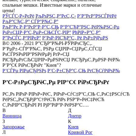
спальные мешки. Известные марки и отличные
цены!
РЎСЃС‹Р»РєРё
РљРѕРЅС‚Р°РєС‚С‹
Р’Р°РєР°РЅСЃРёРё
РљР°СЂС‚Р° СЃР°Р№С‚Р°
РљР°Рє Р·Р°РєР°Р·Р°С‚СЊ
Р“Р°СЂР°РЅС‚РёР№РЅС‹Рµ
РѕР±СЏР·Р°С‚РµР»СЊСЃС‚РІР°
РћРїР»Р°С‚Р°
Р”РѕСЃС‚Р°РІРєР°
Р’РѕР·РІСЂР°С‚ Рё РѕР±РјРµРЅ
В© 2006 - 2021 Р”СЂР°Р№РІ-РЎРїРѕСЂС‚.
Р’РµР±-СЃР°Р№С‚ РЅРµ СЏРІР»СЏРµС‚СЃСЏ
РѕСЃРЅРѕРІР°РЅРёРµРј РґР»СЏ
РїСЂРµРґСЉСЏРІР»РµРЅРёСЏ РїСЂРµС‚РµРЅР·РёР№
Р’Р°С€ РіРѕСЂРѕРґ "Киев"?
Р’СЃРµ РІРµСЂРЅРѕ
Р’С‹Р±СЂР°С‚СЊ РґСЂСѓРіРѕР№
Р’С‹Р±РµСЂРёС‚Рµ РІР°С€ РіРѕСЂРѕРґ
Р­С‚Рѕ РїРѕР·РІРѕР»РёС‚ РїРѕР»СѓС‡Р°С‚СЊ С‚РѕС‡РЅСѓСЋ
РёРЅС„РѕСЂРјР°С†РёСЋ РїРѕ РЅР°Р»РёС‡РёСЋ
С‚РѕРІР°СЂРѕРІ РІ РјР°РіР°Р·РёРЅР°С….
В
Д
Винница
Днепр
З
К
Запорожье
Киев
Л
Кривой Рог