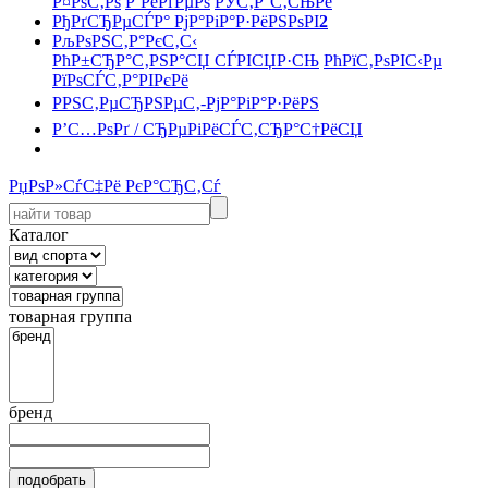
Р¤РѕС‚Рѕ
Р’РёРґРµРѕ
РЎС‚Р°С‚СЊРё
РђРґСЂРµСЃР° РјР°РіР°Р·РёРЅРѕРІ
2
РљРѕРЅС‚Р°РєС‚С‹
РћР±СЂР°С‚РЅР°СЏ СЃРІСЏР·СЊ
РћРїС‚РѕРІС‹Рµ
РїРѕСЃС‚Р°РІРєРё
РРЅС‚РµСЂРЅРµС‚-РјР°РіР°Р·РёРЅ
Р’С…РѕРґ / СЂРµРіРёСЃС‚СЂР°С†РёСЏ
РџРѕР»СѓС‡Рё РєР°СЂС‚Сѓ
Каталог
товарная группа
бренд