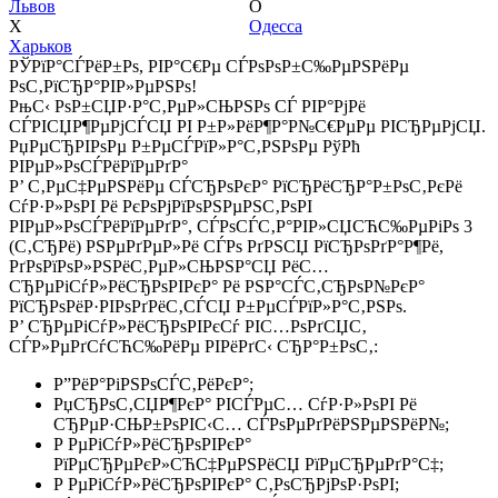
Львов
О
Х
Одесса
Харьков
РЎРїР°СЃРёР±Рѕ, РІР°С€Рµ СЃРѕРѕР±С‰РµРЅРёРµ
РѕС‚РїСЂР°РІР»РµРЅРѕ!
РњС‹ РѕР±СЏР·Р°С‚РµР»СЊРЅРѕ СЃ РІР°РјРё
СЃРІСЏР¶РµРјСЃСЏ РІ Р±Р»РёР¶Р°Р№С€РµРµ РІСЂРµРјСЏ.
РџРµСЂРІРѕРµ Р±РµСЃРїР»Р°С‚РЅРѕРµ РўРћ
РІРµР»РѕСЃРёРїРµРґР°
Р’ С‚РµС‡РµРЅРёРµ СЃСЂРѕРєР° РїСЂРёСЂР°Р±РѕС‚РєРё
СѓР·Р»РѕРІ Рё РєРѕРјРїРѕРЅРµРЅС‚РѕРІ
РІРµР»РѕСЃРёРїРµРґР°, СЃРѕСЃС‚Р°РІР»СЏСЋС‰РµРіРѕ 3
(С‚СЂРё) РЅРµРґРµР»Рё СЃРѕ РґРЅСЏ РїСЂРѕРґР°Р¶Рё,
РґРѕРїРѕР»РЅРёС‚РµР»СЊРЅР°СЏ РёС…
СЂРµРіСѓР»РёСЂРѕРІРєР° Рё РЅР°СЃС‚СЂРѕР№РєР°
РїСЂРѕРёР·РІРѕРґРёС‚СЃСЏ Р±РµСЃРїР»Р°С‚РЅРѕ.
Р’ СЂРµРіСѓР»РёСЂРѕРІРєСѓ РІС…РѕРґСЏС‚
СЃР»РµРґСѓСЋС‰РёРµ РІРёРґС‹ СЂР°Р±РѕС‚:
Р”РёР°РіРЅРѕСЃС‚РёРєР°;
РџСЂРѕС‚СЏР¶РєР° РІСЃРµС… СѓР·Р»РѕРІ Рё
СЂРµР·СЊР±РѕРІС‹С… СЃРѕРµРґРёРЅРµРЅРёР№;
Р РµРіСѓР»РёСЂРѕРІРєР°
РїРµСЂРµРєР»СЋС‡РµРЅРёСЏ РїРµСЂРµРґР°С‡;
Р РµРіСѓР»РёСЂРѕРІРєР° С‚РѕСЂРјРѕР·РѕРІ;