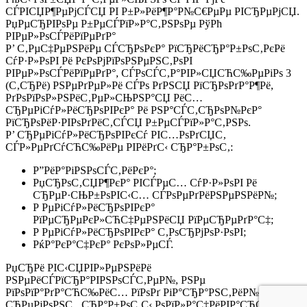
СЃРІСЏР¶РµРјСЃСЏ РІ Р±Р»РёР¶Р°Р№С€РµРµ РІСЂРµРјСЏ.
РџРµСЂРІРѕРµ Р±РµСЃРїР»Р°С‚РЅРѕРµ РўРћ
РІРµР»РѕСЃРёРїРµРґР°
Р’ С‚РµС‡РµРЅРёРµ СЃСЂРѕРєР° РїСЂРёСЂР°Р±РѕС‚РєРё
СѓР·Р»РѕРІ Рё РєРѕРјРїРѕРЅРµРЅС‚РѕРІ
РІРµР»РѕСЃРёРїРµРґР°, СЃРѕСЃС‚Р°РІР»СЏСЋС‰РµРіРѕ 3
(С‚СЂРё) РЅРµРґРµР»Рё СЃРѕ РґРЅСЏ РїСЂРѕРґР°Р¶Рё,
РґРѕРїРѕР»РЅРёС‚РµР»СЊРЅР°СЏ РёС…
СЂРµРіСѓР»РёСЂРѕРІРєР° Рё РЅР°СЃС‚СЂРѕР№РєР°
РїСЂРѕРёР·РІРѕРґРёС‚СЃСЏ Р±РµСЃРїР»Р°С‚РЅРѕ.
Р’ СЂРµРіСѓР»РёСЂРѕРІРєСѓ РІС…РѕРґСЏС‚
СЃР»РµРґСѓСЋС‰РёРµ РІРёРґС‹ СЂР°Р±РѕС‚:
Р”РёР°РіРЅРѕСЃС‚РёРєР°;
РџСЂРѕС‚СЏР¶РєР° РІСЃРµС… СѓР·Р»РѕРІ Рё
СЂРµР·СЊР±РѕРІС‹С… СЃРѕРµРґРёРЅРµРЅРёР№;
Р РµРіСѓР»РёСЂРѕРІРєР°
РїРµСЂРµРєР»СЋС‡РµРЅРёСЏ РїРµСЂРµРґР°С‡;
Р РµРіСѓР»РёСЂРѕРІРєР° С‚РѕСЂРјРѕР·РѕРІ;
РќР°РєР°С‡РєР° РєРѕР»РµСЃ.
РџСЂРё РІС‹СЏРІР»РµРЅРёРё
РЅРµРёСЃРїСЂР°РІРЅРѕСЃС‚РµР№, РЅРµ
РїРѕРїР°РґР°СЋС‰РёС… РїРѕРґ РіР°СЂР°РЅС‚РёР№РЅС‹Р№
СЂРµРјРѕРЅС‚, СЂР°Р±РѕС‚С‹ РѕРїР»Р°С‡РёРІР°СЋС‚СЃСЏ