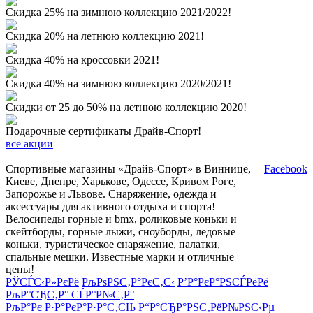
Скидка 25% на зимнюю коллекцию 2021/2022!
Скидка 20% на летнюю коллекцию 2021!
Скидка 40% на кроссовки 2021!
Скидка 40% на зимнюю коллекцию 2020/2021!
Скидки от 25 до 50% на летнюю коллекцию 2020!
Подарочные сертификаты Драйв-Спорт!
все акции
Спортивные магазины «Драйв-Спорт» в Виннице,
Facebook
Киеве, Днепре, Харькове, Одессе, Кривом Роге,
Запорожье и Львове. Снаряжение, одежда и
аксессуары для активного отдыха и спорта!
Велосипеды горные и bmx, роликовые коньки и
скейтборды, горные лыжи, сноуборды, ледовые
коньки, туристическое снаряжение, палатки,
спальные мешки. Известные марки и отличные
цены!
РЎСЃС‹Р»РєРё
РљРѕРЅС‚Р°РєС‚С‹
Р’Р°РєР°РЅСЃРёРё
РљР°СЂС‚Р° СЃР°Р№С‚Р°
РљР°Рє Р·Р°РєР°Р·Р°С‚СЊ
Р“Р°СЂР°РЅС‚РёР№РЅС‹Рµ