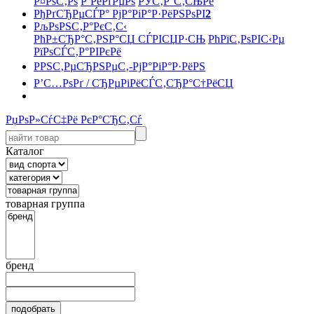
Р¤РѕС‚Рѕ
Р’РёРґРµРѕ
РЎС‚Р°С‚СЊРё
РђРґСЂРµСЃР° РјР°РіР°Р·РёРЅРѕРІ
2
РљРѕРЅС‚Р°РєС‚С‹
РћР±СЂР°С‚РЅР°СЏ СЃРІСЏР·СЊ
РћРїС‚РѕРІС‹Рµ
РїРѕСЃС‚Р°РІРєРё
РРЅС‚РµСЂРЅРµС‚-РјР°РіР°Р·РёРЅ
Р’С…РѕРґ / СЂРµРіРёСЃС‚СЂР°С†РёСЏ
РџРѕР»СѓС‡Рё РєР°СЂС‚Сѓ
Каталог
товарная группа
бренд