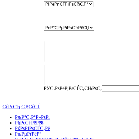
РЎС‚РѕРёРјРѕСЃС‚СЊ
РѕС‚
СѓРєСЂ
СЂСѓСЃ
РљР°С‚Р°Р»РѕРі
РђРєС†РёРё
8
РќРѕРІРѕСЃС‚Рё
РњРµРґРёР°