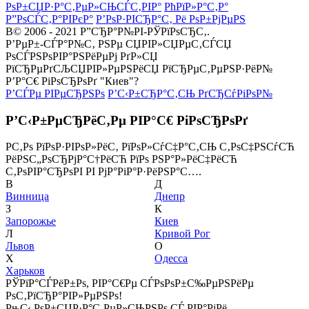
РѕР±СЏР·Р°С‚РµР»СЊСЃС‚РІР°
РћРїР»Р°С‚Р°
Р”РѕСЃС‚Р°РІРєР°
Р’РѕР·РІСЂР°С‚ Рё РѕР±РјРµРЅ
В© 2006 - 2021 Р”СЂР°Р№РІ-РЎРїРѕСЂС‚.
Р’РµР±-СЃР°Р№С‚ РЅРµ СЏРІР»СЏРµС‚СЃСЏ
РѕСЃРЅРѕРІР°РЅРёРµРј РґР»СЏ
РїСЂРµРґСЉСЏРІР»РµРЅРёСЏ РїСЂРµС‚РµРЅР·РёР№
Р’Р°С€ РіРѕСЂРѕРґ "Киев"?
Р’СЃРµ РІРµСЂРЅРѕ
Р’С‹Р±СЂР°С‚СЊ РґСЂСѓРіРѕР№
Р’С‹Р±РµСЂРёС‚Рµ РІР°С€ РіРѕСЂРѕРґ
Р­С‚Рѕ РїРѕР·РІРѕР»РёС‚ РїРѕР»СѓС‡Р°С‚СЊ С‚РѕС‡РЅСѓСЋ
РёРЅС„РѕСЂРјР°С†РёСЋ РїРѕ РЅР°Р»РёС‡РёСЋ
С‚РѕРІР°СЂРѕРІ РІ РјР°РіР°Р·РёРЅР°С….
В
Д
Винница
Днепр
З
К
Запорожье
Киев
Л
Кривой Рог
Львов
О
Х
Одесса
Харьков
РЎРїР°СЃРёР±Рѕ, РІР°С€Рµ СЃРѕРѕР±С‰РµРЅРёРµ
РѕС‚РїСЂР°РІР»РµРЅРѕ!
РњС‹ РѕР±СЏР·Р°С‚РµР»СЊРЅРѕ СЃ РІР°РјРё