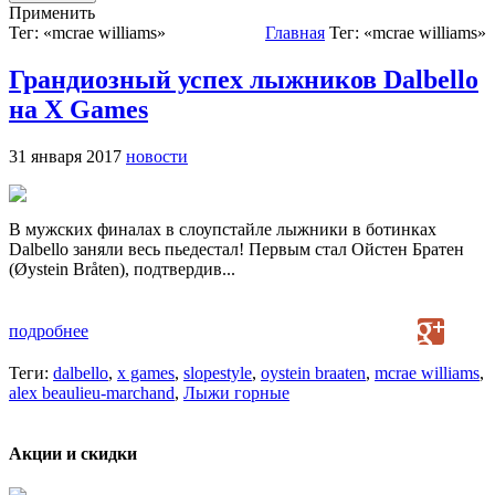
Применить
Тег: «mcrae williams»
Главная
Тег: «mcrae williams»
Грандиозный успех лыжников Dalbello
на X Games
31 января 2017
новости
В мужских финалах в слоупстайле лыжники в ботинках
Dalbello заняли весь пьедестал! Первым стал Ойстен Братен
(Øystein Bråten), подтвердив...
подробнее
Теги:
dalbello
,
x games
,
slopestyle
,
oystein braaten
,
mcrae williams
,
alex beaulieu-marchand
,
Лыжи горные
Акции и скидки