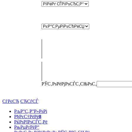
РЎС‚РѕРёРјРѕСЃС‚СЊ
РѕС‚
СѓРєСЂ
СЂСѓСЃ
РљР°С‚Р°Р»РѕРі
РђРєС†РёРё
8
РќРѕРІРѕСЃС‚Рё
РњРµРґРёР°