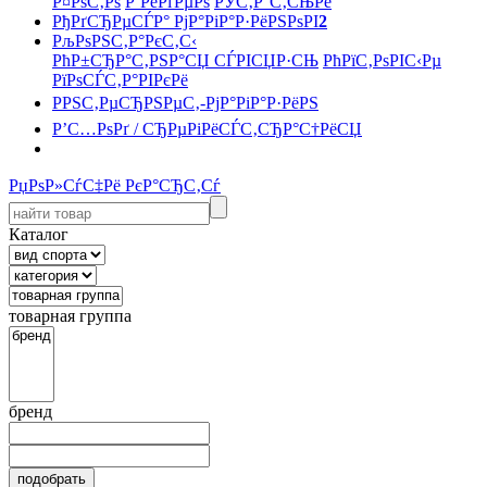
Р¤РѕС‚Рѕ
Р’РёРґРµРѕ
РЎС‚Р°С‚СЊРё
РђРґСЂРµСЃР° РјР°РіР°Р·РёРЅРѕРІ
2
РљРѕРЅС‚Р°РєС‚С‹
РћР±СЂР°С‚РЅР°СЏ СЃРІСЏР·СЊ
РћРїС‚РѕРІС‹Рµ
РїРѕСЃС‚Р°РІРєРё
РРЅС‚РµСЂРЅРµС‚-РјР°РіР°Р·РёРЅ
Р’С…РѕРґ / СЂРµРіРёСЃС‚СЂР°С†РёСЏ
РџРѕР»СѓС‡Рё РєР°СЂС‚Сѓ
Каталог
товарная группа
бренд