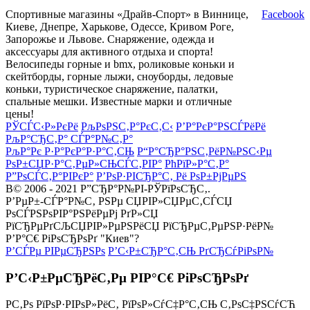
Спортивные магазины «Драйв-Спорт» в Виннице,
Facebook
Киеве, Днепре, Харькове, Одессе, Кривом Роге,
Запорожье и Львове. Снаряжение, одежда и
аксессуары для активного отдыха и спорта!
Велосипеды горные и bmx, роликовые коньки и
скейтборды, горные лыжи, сноуборды, ледовые
коньки, туристическое снаряжение, палатки,
спальные мешки. Известные марки и отличные
цены!
РЎСЃС‹Р»РєРё
РљРѕРЅС‚Р°РєС‚С‹
Р’Р°РєР°РЅСЃРёРё
РљР°СЂС‚Р° СЃР°Р№С‚Р°
РљР°Рє Р·Р°РєР°Р·Р°С‚СЊ
Р“Р°СЂР°РЅС‚РёР№РЅС‹Рµ
РѕР±СЏР·Р°С‚РµР»СЊСЃС‚РІР°
РћРїР»Р°С‚Р°
Р”РѕСЃС‚Р°РІРєР°
Р’РѕР·РІСЂР°С‚ Рё РѕР±РјРµРЅ
В© 2006 - 2021 Р”СЂР°Р№РІ-РЎРїРѕСЂС‚.
Р’РµР±-СЃР°Р№С‚ РЅРµ СЏРІР»СЏРµС‚СЃСЏ
РѕСЃРЅРѕРІР°РЅРёРµРј РґР»СЏ
РїСЂРµРґСЉСЏРІР»РµРЅРёСЏ РїСЂРµС‚РµРЅР·РёР№
Р’Р°С€ РіРѕСЂРѕРґ "Киев"?
Р’СЃРµ РІРµСЂРЅРѕ
Р’С‹Р±СЂР°С‚СЊ РґСЂСѓРіРѕР№
Р’С‹Р±РµСЂРёС‚Рµ РІР°С€ РіРѕСЂРѕРґ
Р­С‚Рѕ РїРѕР·РІРѕР»РёС‚ РїРѕР»СѓС‡Р°С‚СЊ С‚РѕС‡РЅСѓСЋ