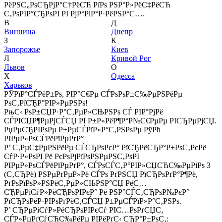
РёРЅС„РѕСЂРјР°С†РёСЋ РїРѕ РЅР°Р»РёС‡РёСЋ
С‚РѕРІР°СЂРѕРІ РІ РјР°РіР°Р·РёРЅР°С….
В
Д
Винница
Днепр
З
К
Запорожье
Киев
Л
Кривой Рог
Львов
О
Х
Одесса
Харьков
РЎРїР°СЃРёР±Рѕ, РІР°С€Рµ СЃРѕРѕР±С‰РµРЅРёРµ
РѕС‚РїСЂР°РІР»РµРЅРѕ!
РњС‹ РѕР±СЏР·Р°С‚РµР»СЊРЅРѕ СЃ РІР°РјРё
СЃРІСЏР¶РµРјСЃСЏ РІ Р±Р»РёР¶Р°Р№С€РµРµ РІСЂРµРјСЏ.
РџРµСЂРІРѕРµ Р±РµСЃРїР»Р°С‚РЅРѕРµ РўРћ
РІРµР»РѕСЃРёРїРµРґР°
Р’ С‚РµС‡РµРЅРёРµ СЃСЂРѕРєР° РїСЂРёСЂР°Р±РѕС‚РєРё
СѓР·Р»РѕРІ Рё РєРѕРјРїРѕРЅРµРЅС‚РѕРІ
РІРµР»РѕСЃРёРїРµРґР°, СЃРѕСЃС‚Р°РІР»СЏСЋС‰РµРіРѕ 3
(С‚СЂРё) РЅРµРґРµР»Рё СЃРѕ РґРЅСЏ РїСЂРѕРґР°Р¶Рё,
РґРѕРїРѕР»РЅРёС‚РµР»СЊРЅР°СЏ РёС…
СЂРµРіСѓР»РёСЂРѕРІРєР° Рё РЅР°СЃС‚СЂРѕР№РєР°
РїСЂРѕРёР·РІРѕРґРёС‚СЃСЏ Р±РµСЃРїР»Р°С‚РЅРѕ.
Р’ СЂРµРіСѓР»РёСЂРѕРІРєСѓ РІС…РѕРґСЏС‚
СЃР»РµРґСѓСЋС‰РёРµ РІРёРґС‹ СЂР°Р±РѕС‚: