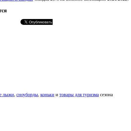
тся
е лыжи
,
сноуборды
,
коньки
и
товары для туризма
сезона