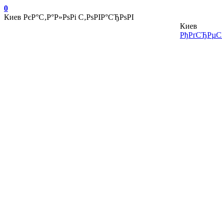
0
Киев
РєР°С‚Р°Р»РѕРі С‚РѕРІР°СЂРѕРІ
Киев
РђРґСЂРµСЃ