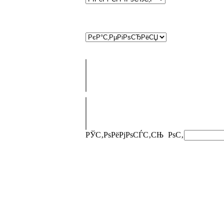
РЎС‚РѕРёРјРѕСЃС‚СЊ
РѕС‚