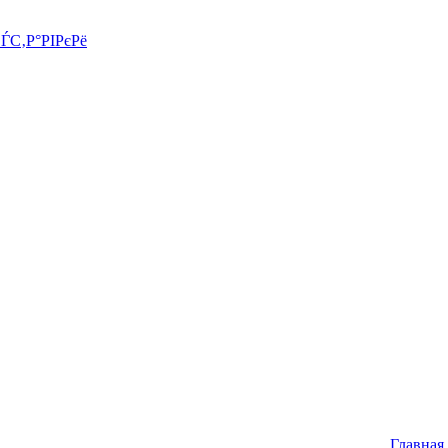
СЃС‚Р°РІРєРё
Главная