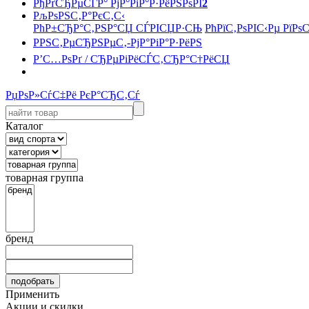
РђРґСЂРµСЃР° РјР°РіР°Р·РёРЅРѕРІ
2
РљРѕРЅС‚Р°РєС‚С‹
РћР±СЂР°С‚РЅР°СЏ СЃРІСЏР·СЊ
РћРїС‚РѕРІС‹Рµ РїРѕ
РРЅС‚РµСЂРЅРµС‚-РјР°РіР°Р·РёРЅ
Р’С…РѕРґ / СЂРµРіРёСЃС‚СЂР°С†РёСЏ
РџРѕР»СѓС‡Рё РєР°СЂС‚Сѓ
Каталог
товарная группа
бренд
Применить
Акции и скидки