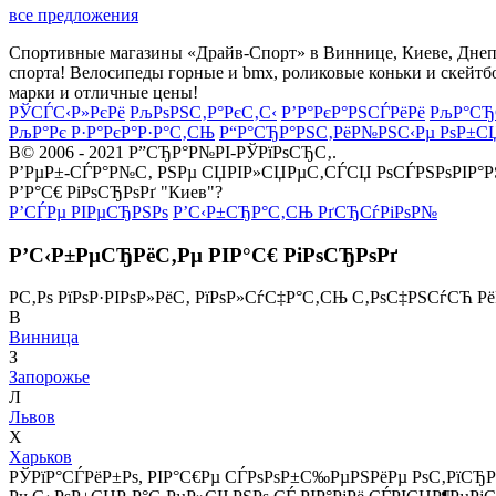
все предложения
Спортивные магазины «Драйв-Спорт» в Виннице, Киеве, Днепре
спорта! Велосипеды горные и bmx, роликовые коньки и скейтб
марки и отличные цены!
РЎСЃС‹Р»РєРё
РљРѕРЅС‚Р°РєС‚С‹
Р’Р°РєР°РЅСЃРёРё
РљР°СЂ
РљР°Рє Р·Р°РєР°Р·Р°С‚СЊ
Р“Р°СЂР°РЅС‚РёР№РЅС‹Рµ РѕР±С
В© 2006 - 2021 Р”СЂР°Р№РІ-РЎРїРѕСЂС‚.
Р’РµР±-СЃР°Р№С‚ РЅРµ СЏРІР»СЏРµС‚СЃСЏ РѕСЃРЅРѕРІР°
Р’Р°С€ РіРѕСЂРѕРґ "Киев"?
Р’СЃРµ РІРµСЂРЅРѕ
Р’С‹Р±СЂР°С‚СЊ РґСЂСѓРіРѕР№
Р’С‹Р±РµСЂРёС‚Рµ РІР°С€ РіРѕСЂРѕРґ
Р­С‚Рѕ РїРѕР·РІРѕР»РёС‚ РїРѕР»СѓС‡Р°С‚СЊ С‚РѕС‡РЅСѓСЋ Р
В
Винница
З
Запорожье
Л
Львов
Х
Харьков
РЎРїР°СЃРёР±Рѕ, РІР°С€Рµ СЃРѕРѕР±С‰РµРЅРёРµ РѕС‚РїСЂР