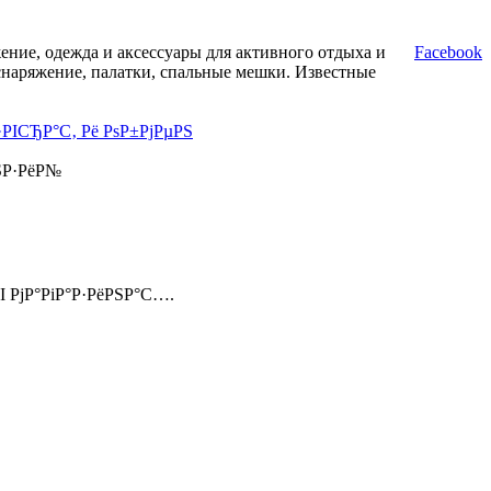
ние, одежда и аксессуары для активного отдыха и
Facebook
снаряжение, палатки, спальные мешки. Известные
·РІСЂР°С‚ Рё РѕР±РјРµРЅ
ЅР·РёР№
І РјР°РіР°Р·РёРЅР°С….