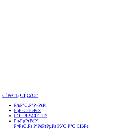
СѓРєСЂ
СЂСѓСЃ
РљР°С‚Р°Р»РѕРі
РђРєС†РёРё
8
РќРѕРІРѕСЃС‚Рё
РњРµРґРёР°
Р¤РѕС‚Рѕ
Р’РёРґРµРѕ
РЎС‚Р°С‚СЊРё