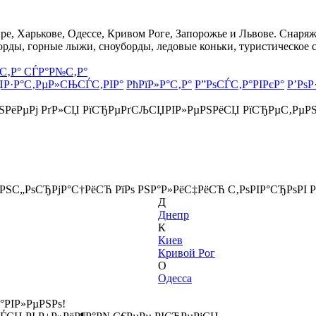
, Харькове, Одессе, Кривом Роге, Запорожье и Львове. Снаряже
орды, горные лыжи, сноуборды, ледовые коньки, туристическое 
С‚Р° СЃР°Р№С‚Р°
ЏР·Р°С‚РµР»СЊСЃС‚РІР°
РћРїР»Р°С‚Р°
Р”РѕСЃС‚Р°РІРєР°
Р’РѕР
РЅРёРµРј РґР»СЏ РїСЂРµРґСЉСЏРІР»РµРЅРёСЏ РїСЂРµС‚РµР
ёРЅС„РѕСЂРјР°С†РёСЋ РїРѕ РЅР°Р»РёС‡РёСЋ С‚РѕРІР°СЂРѕРІ Р
Д
Днепр
К
Киев
Кривой Рог
О
Одесса
°РІР»РµРЅРѕ!