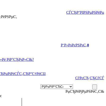
СЃСЂР°РІРЅРµРЅРёРµ
±РёРЅРµС‚
Р‘Р»РѕРєРЅРѕС‚
0
Р»Рё РїР°СЂРѕР»СЊ?
СЂРµРіРёСЃС‚СЂР°С†РёСЏ
СѓРєСЂ
СЂСѓСЃ
РџСЂРёРјРµРЅРёС‚СЊ
є