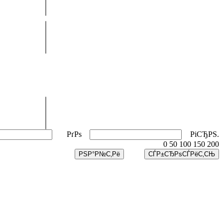
РґРѕ
РіСЂРЅ.
0
50
100
150
200