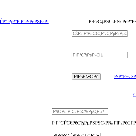
Р° РјР°РіР°Р·РёРЅРѕРІ
Р›РёС‡РЅС‹Р№ РєР°Р
Р·Р°Р±С‹
Р Р°СЃС€РёСЂРµРЅРЅС‹Р№ РїРѕРёСЃР