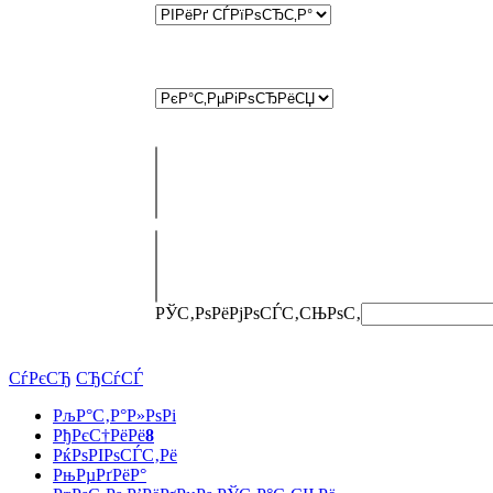
РЎС‚РѕРёРјРѕСЃС‚СЊ
РѕС‚
СѓРєСЂ
СЂСѓСЃ
РљР°С‚Р°Р»РѕРі
РђРєС†РёРё
8
РќРѕРІРѕСЃС‚Рё
РњРµРґРёР°