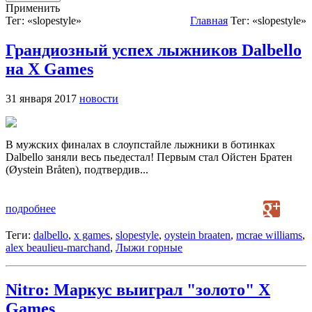
Применить
Тег: «slopestyle»
Главная
Тег: «slopestyle»
Грандиозный успех лыжников Dalbello
на X Games
31 января 2017
новости
В мужских финалах в слоупстайле лыжники в ботинках
Dalbello заняли весь пьедестал! Первым стал Ойстен Братен
(Øystein Bråten), подтвердив...
подробнее
Теги:
dalbello
,
x games
,
slopestyle
,
oystein braaten
,
mcrae williams
,
alex beaulieu-marchand
,
Лыжи горные
Nitro: Маркус выиграл "золото" X
Games