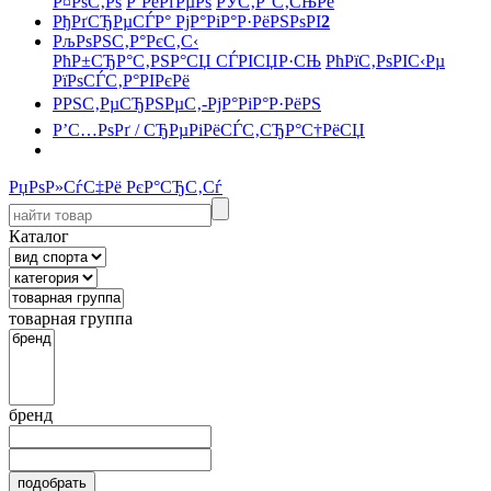
Р¤РѕС‚Рѕ
Р’РёРґРµРѕ
РЎС‚Р°С‚СЊРё
РђРґСЂРµСЃР° РјР°РіР°Р·РёРЅРѕРІ
2
РљРѕРЅС‚Р°РєС‚С‹
РћР±СЂР°С‚РЅР°СЏ СЃРІСЏР·СЊ
РћРїС‚РѕРІС‹Рµ
РїРѕСЃС‚Р°РІРєРё
РРЅС‚РµСЂРЅРµС‚-РјР°РіР°Р·РёРЅ
Р’С…РѕРґ / СЂРµРіРёСЃС‚СЂР°С†РёСЏ
РџРѕР»СѓС‡Рё РєР°СЂС‚Сѓ
Каталог
товарная группа
бренд