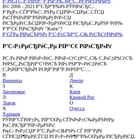
Р”РѕСЃС‚Р°РІРєР°
Р’РѕР·РІСЂР°С‚ Рё РѕР±РјРµРЅ
В© 2006 - 2021 Р”СЂР°Р№РІ-РЎРїРѕСЂС‚.
Р’РµР±-СЃР°Р№С‚ РЅРµ СЏРІР»СЏРµС‚СЃСЏ
РѕСЃРЅРѕРІР°РЅРёРµРј РґР»СЏ
РїСЂРµРґСЉСЏРІР»РµРЅРёСЏ РїСЂРµС‚РµРЅР·РёР№
Р’Р°С€ РіРѕСЂРѕРґ "Киев"?
Р’СЃРµ РІРµСЂРЅРѕ
Р’С‹Р±СЂР°С‚СЊ РґСЂСѓРіРѕР№
Р’С‹Р±РµСЂРёС‚Рµ РІР°С€ РіРѕСЂРѕРґ
Р­С‚Рѕ РїРѕР·РІРѕР»РёС‚ РїРѕР»СѓС‡Р°С‚СЊ С‚РѕС‡РЅСѓСЋ
РёРЅС„РѕСЂРјР°С†РёСЋ РїРѕ РЅР°Р»РёС‡РёСЋ
С‚РѕРІР°СЂРѕРІ РІ РјР°РіР°Р·РёРЅР°С….
В
Д
Винница
Днепр
З
К
Запорожье
Киев
Л
Кривой Рог
Львов
О
Х
Одесса
Харьков
РЎРїР°СЃРёР±Рѕ, РІР°С€Рµ СЃРѕРѕР±С‰РµРЅРёРµ
РѕС‚РїСЂР°РІР»РµРЅРѕ!
РњС‹ РѕР±СЏР·Р°С‚РµР»СЊРЅРѕ СЃ РІР°РјРё
СЃРІСЏР¶РµРјСЃСЏ РІ Р±Р»РёР¶Р°Р№С€РµРµ РІСЂРµРјСЏ.