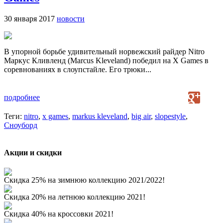
30 января 2017
новости
В упорной борьбе удивительный норвежский райдер Nitro
Маркус Кливленд (Marcus Kleveland) победил на X Games в
соревнованиях в слоупстайле. Его трюки...
подробнее
Теги:
nitro
,
x games
,
markus kleveland
,
big air
,
slopestyle
,
Сноуборд
Акции и скидки
Скидка 25% на зимнюю коллекцию 2021/2022!
Скидка 20% на летнюю коллекцию 2021!
Скидка 40% на кроссовки 2021!