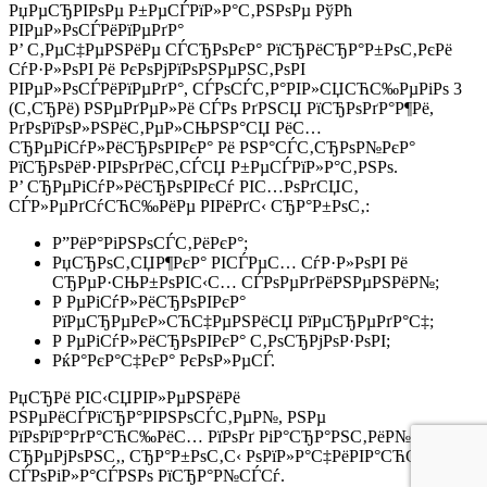
РџРµСЂРІРѕРµ Р±РµСЃРїР»Р°С‚РЅРѕРµ РўРћ
РІРµР»РѕСЃРёРїРµРґР°
Р’ С‚РµС‡РµРЅРёРµ СЃСЂРѕРєР° РїСЂРёСЂР°Р±РѕС‚РєРё
СѓР·Р»РѕРІ Рё РєРѕРјРїРѕРЅРµРЅС‚РѕРІ
РІРµР»РѕСЃРёРїРµРґР°, СЃРѕСЃС‚Р°РІР»СЏСЋС‰РµРіРѕ 3
(С‚СЂРё) РЅРµРґРµР»Рё СЃРѕ РґРЅСЏ РїСЂРѕРґР°Р¶Рё,
РґРѕРїРѕР»РЅРёС‚РµР»СЊРЅР°СЏ РёС…
СЂРµРіСѓР»РёСЂРѕРІРєР° Рё РЅР°СЃС‚СЂРѕР№РєР°
РїСЂРѕРёР·РІРѕРґРёС‚СЃСЏ Р±РµСЃРїР»Р°С‚РЅРѕ.
Р’ СЂРµРіСѓР»РёСЂРѕРІРєСѓ РІС…РѕРґСЏС‚
СЃР»РµРґСѓСЋС‰РёРµ РІРёРґС‹ СЂР°Р±РѕС‚:
Р”РёР°РіРЅРѕСЃС‚РёРєР°;
РџСЂРѕС‚СЏР¶РєР° РІСЃРµС… СѓР·Р»РѕРІ Рё
СЂРµР·СЊР±РѕРІС‹С… СЃРѕРµРґРёРЅРµРЅРёР№;
Р РµРіСѓР»РёСЂРѕРІРєР°
РїРµСЂРµРєР»СЋС‡РµРЅРёСЏ РїРµСЂРµРґР°С‡;
Р РµРіСѓР»РёСЂРѕРІРєР° С‚РѕСЂРјРѕР·РѕРІ;
РќР°РєР°С‡РєР° РєРѕР»РµСЃ.
РџСЂРё РІС‹СЏРІР»РµРЅРёРё
РЅРµРёСЃРїСЂР°РІРЅРѕСЃС‚РµР№, РЅРµ
РїРѕРїР°РґР°СЋС‰РёС… РїРѕРґ РіР°СЂР°РЅС‚РёР№РЅС‹Р№
СЂРµРјРѕРЅС‚, СЂР°Р±РѕС‚С‹ РѕРїР»Р°С‡РёРІР°СЋС‚СЃСЏ
СЃРѕРіР»Р°СЃРЅРѕ РїСЂР°Р№СЃСѓ.