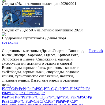
Скидка 40% на зимнюю коллекцию 2020/2021!
Скидки от 25 до 50% на летнюю коллекцию 2020!
Подарочные сертификаты Драйв-Спорт!
все акции
Спортивные магазины «Драйв-Спорт» в Виннице,
Facebook
Киеве, Днепре, Харькове, Одессе, Кривом Роге,
Запорожье и Львове. Снаряжение, одежда и
аксессуары для активного отдыха и спорта!
Велосипеды горные и bmx, роликовые коньки и
скейтборды, горные лыжи, сноуборды, ледовые
коньки, туристическое снаряжение, палатки,
спальные мешки. Известные марки и отличные
цены!
РЎСЃС‹Р»РєРё
РљРѕРЅС‚Р°РєС‚С‹
Р’Р°РєР°РЅСЃРёРё
РљР°СЂС‚Р° СЃР°Р№С‚Р°
РљР°Рє Р·Р°РєР°Р·Р°С‚СЊ
Р“Р°СЂР°РЅС‚РёР№РЅС‹Рµ
РѕР±СЏР·Р°С‚РµР»СЊСЃС‚РІР°
РћРїР»Р°С‚Р°