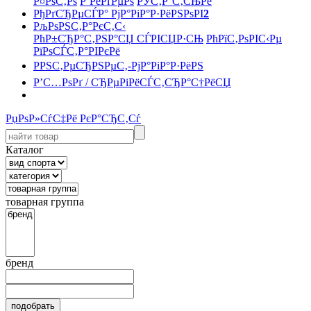
Р¤РѕС‚Рѕ
Р’РёРґРµРѕ
РЎС‚Р°С‚СЊРё
РђРґСЂРµСЃР° РјР°РіР°Р·РёРЅРѕРІ
2
РљРѕРЅС‚Р°РєС‚С‹
РћР±СЂР°С‚РЅР°СЏ СЃРІСЏР·СЊ
РћРїС‚РѕРІС‹Рµ
РїРѕСЃС‚Р°РІРєРё
РРЅС‚РµСЂРЅРµС‚-РјР°РіР°Р·РёРЅ
Р’С…РѕРґ / СЂРµРіРёСЃС‚СЂР°С†РёСЏ
РџРѕР»СѓС‡Рё РєР°СЂС‚Сѓ
Каталог
товарная группа
бренд