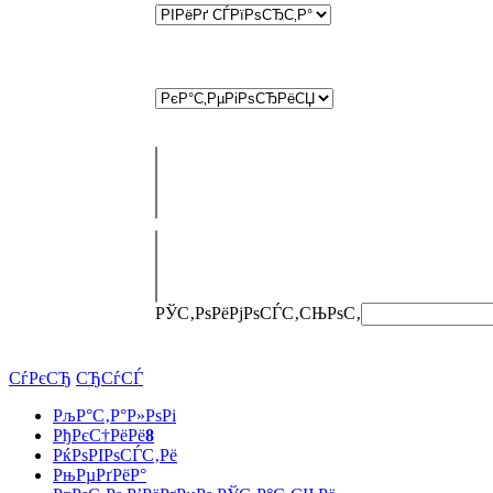
РЎС‚РѕРёРјРѕСЃС‚СЊ
РѕС‚
СѓРєСЂ
СЂСѓСЃ
РљР°С‚Р°Р»РѕРі
РђРєС†РёРё
8
РќРѕРІРѕСЃС‚Рё
РњРµРґРёР°