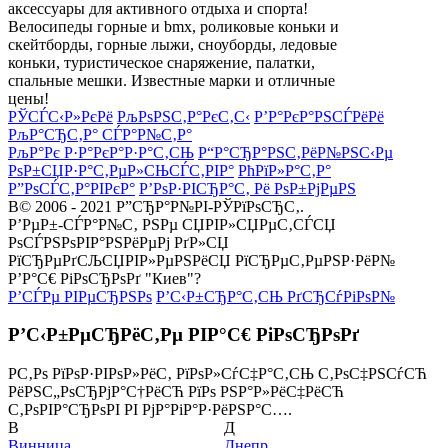
аксессуары для активного отдыха и спорта!
Велосипеды горные и bmx, роликовые коньки и
скейтборды, горные лыжи, сноуборды, ледовые
коньки, туристическое снаряжение, палатки,
спальные мешки. Известные марки и отличные
цены!
РЎСЃС‹Р»РєРё
РљРѕРЅС‚Р°РєС‚С‹
Р’Р°РєР°РЅСЃРёРё
РљР°СЂС‚Р° СЃР°Р№С‚Р°
РљР°Рє Р·Р°РєР°Р·Р°С‚СЊ
Р“Р°СЂР°РЅС‚РёР№РЅС‹Рµ
РѕР±СЏР·Р°С‚РµР»СЊСЃС‚РІР°
РћРїР»Р°С‚Р°
Р”РѕСЃС‚Р°РІРєР°
Р’РѕР·РІСЂР°С‚ Рё РѕР±РјРµРЅ
В© 2006 - 2021 Р”СЂР°Р№РІ-РЎРїРѕСЂС‚.
Р’РµР±-СЃР°Р№С‚ РЅРµ СЏРІР»СЏРµС‚СЃСЏ
РѕСЃРЅРѕРІР°РЅРёРµРј РґР»СЏ
РїСЂРµРґСЉСЏРІР»РµРЅРёСЏ РїСЂРµС‚РµРЅР·РёР№
Р’Р°С€ РіРѕСЂРѕРґ "Киев"?
Р’СЃРµ РІРµСЂРЅРѕ
Р’С‹Р±СЂР°С‚СЊ РґСЂСѓРіРѕР№
Р’С‹Р±РµСЂРёС‚Рµ РІР°С€ РіРѕСЂРѕРґ
Р­С‚Рѕ РїРѕР·РІРѕР»РёС‚ РїРѕР»СѓС‡Р°С‚СЊ С‚РѕС‡РЅСѓСЋ
РёРЅС„РѕСЂРјР°С†РёСЋ РїРѕ РЅР°Р»РёС‡РёСЋ
С‚РѕРІР°СЂРѕРІ РІ РјР°РіР°Р·РёРЅР°С….
В
Д
Винница
Днепр