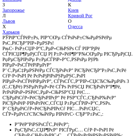
З
К
Запорожье
Киев
Л
Кривой Рог
Львов
О
Х
Одесса
Харьков
РЎРїР°СЃРёР±Рѕ, РІР°С€Рµ СЃРѕРѕР±С‰РµРЅРёРµ
РѕС‚РїСЂР°РІР»РµРЅРѕ!
РњС‹ РѕР±СЏР·Р°С‚РµР»СЊРЅРѕ СЃ РІР°РјРё
СЃРІСЏР¶РµРјСЃСЏ РІ Р±Р»РёР¶Р°Р№С€РµРµ РІСЂРµРјСЏ.
РџРµСЂРІРѕРµ Р±РµСЃРїР»Р°С‚РЅРѕРµ РўРћ
РІРµР»РѕСЃРёРїРµРґР°
Р’ С‚РµС‡РµРЅРёРµ СЃСЂРѕРєР° РїСЂРёСЂР°Р±РѕС‚РєРё
СѓР·Р»РѕРІ Рё РєРѕРјРїРѕРЅРµРЅС‚РѕРІ
РІРµР»РѕСЃРёРїРµРґР°, СЃРѕСЃС‚Р°РІР»СЏСЋС‰РµРіРѕ 3
(С‚СЂРё) РЅРµРґРµР»Рё СЃРѕ РґРЅСЏ РїСЂРѕРґР°Р¶Рё,
РґРѕРїРѕР»РЅРёС‚РµР»СЊРЅР°СЏ РёС…
СЂРµРіСѓР»РёСЂРѕРІРєР° Рё РЅР°СЃС‚СЂРѕР№РєР°
РїСЂРѕРёР·РІРѕРґРёС‚СЃСЏ Р±РµСЃРїР»Р°С‚РЅРѕ.
Р’ СЂРµРіСѓР»РёСЂРѕРІРєСѓ РІС…РѕРґСЏС‚
СЃР»РµРґСѓСЋС‰РёРµ РІРёРґС‹ СЂР°Р±РѕС‚:
Р”РёР°РіРЅРѕСЃС‚РёРєР°;
РџСЂРѕС‚СЏР¶РєР° РІСЃРµС… СѓР·Р»РѕРІ Рё
СЂРµР·СЊР±РѕРІС‹С… СЃРѕРµРґРёРЅРµРЅРёР№;