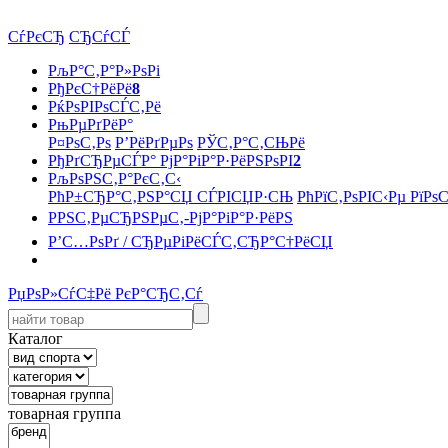
СѓРєСЂ
СЂСѓСЃ
РљР°С‚Р°Р»РѕРі
РђРєС†РёРё
8
РќРѕРІРѕСЃС‚Рё
РњРµРґРёР°
Р¤РѕС‚Рѕ
Р’РёРґРµРѕ
РЎС‚Р°С‚СЊРё
РђРґСЂРµСЃР° РјР°РіР°Р·РёРЅРѕРІ
2
РљРѕРЅС‚Р°РєС‚С‹
РћР±СЂР°С‚РЅР°СЏ СЃРІСЏР·СЊ
РћРїС‚РѕРІС‹Рµ РїРѕ
РРЅС‚РµСЂРЅРµС‚-РјР°РіР°Р·РёРЅ
Р’С…РѕРґ / СЂРµРіРёСЃС‚СЂР°С†РёСЏ
РџРѕР»СѓС‡Рё РєР°СЂС‚Сѓ
Каталог
товарная группа