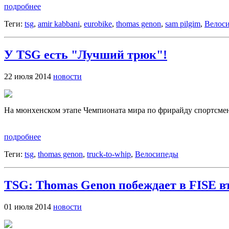
подробнее
Теги:
tsg
,
amir kabbani
,
eurobike
,
thomas genon
,
sam pilgim
,
Велос
У TSG есть "Лучший трюк"!
22 июля 2014
новости
На мюнхенском этапе Чемпионата мира по фрирайду спортсмен
подробнее
Теги:
tsg
,
thomas genon
,
truck-to-whip
,
Велосипеды
TSG: Thomas Genon побеждает в FISE вт
01 июля 2014
новости