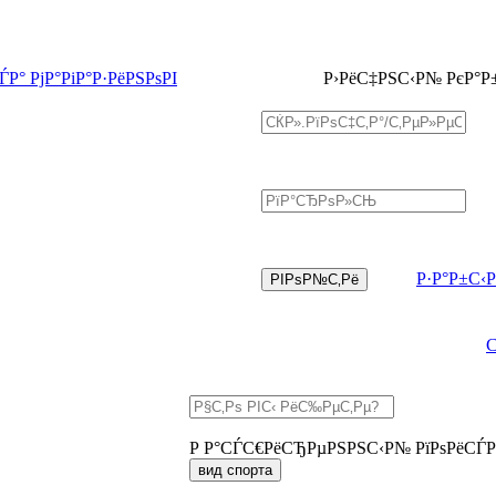
Р° РјР°РіР°Р·РёРЅРѕРІ
Р›РёС‡РЅС‹Р№ РєР°Р
Р·Р°Р±С‹
Р Р°СЃС€РёСЂРµРЅРЅС‹Р№ РїРѕРёСЃР
вид спорта