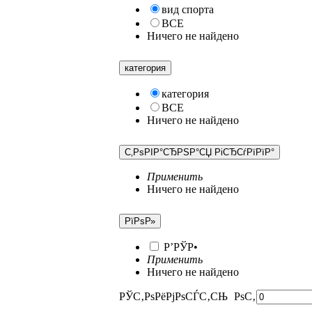
вид спорта
ВСЕ
Ничего не найдено
категория
категория
ВСЕ
Ничего не найдено
С‚РѕРІР°СЂРЅР°СЏ РіСЂСѓРїРїР°
Применить
Ничего не найдено
РїРѕР»
Р’РЎР•
Применить
Ничего не найдено
РЎС‚РѕРёРјРѕСЃС‚СЊ
РѕС‚