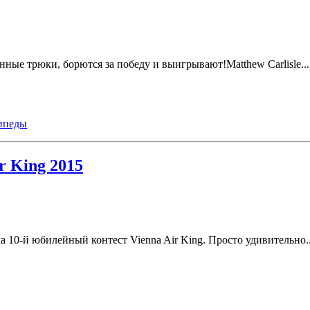
ые трюки, борются за победу и выигрывают!Matthew Carlisle...
ипеды
r King 2015
10-й юбилейный контест Vienna Air King. Просто удивительно..