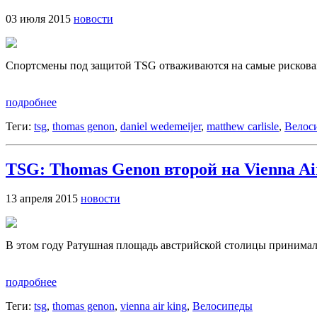
03 июля 2015
новости
Спортсмены под защитой TSG отваживаются на самые рискованн
подробнее
Теги:
tsg
,
thomas genon
,
daniel wedemeijer
,
matthew carlisle
,
Велос
TSG: Thomas Genon второй на Vienna Ai
13 апреля 2015
новости
В этом году Ратушная площадь австрийской столицы принимала 
подробнее
Теги:
tsg
,
thomas genon
,
vienna air king
,
Велосипеды