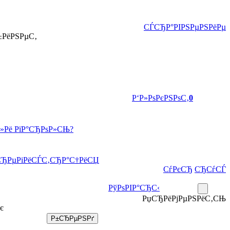
СЃСЂР°РІРЅРµРЅРёРµ
±РёРЅРµС‚
Р‘Р»РѕРєРЅРѕС‚
0
Р»Рё РїР°СЂРѕР»СЊ?
СЂРµРіРёСЃС‚СЂР°С†РёСЏ
СѓРєСЂ
СЂСѓСЃ
РўРѕРІР°СЂС‹
РџСЂРёРјРµРЅРёС‚СЊ
є
Р±СЂРµРЅРґ