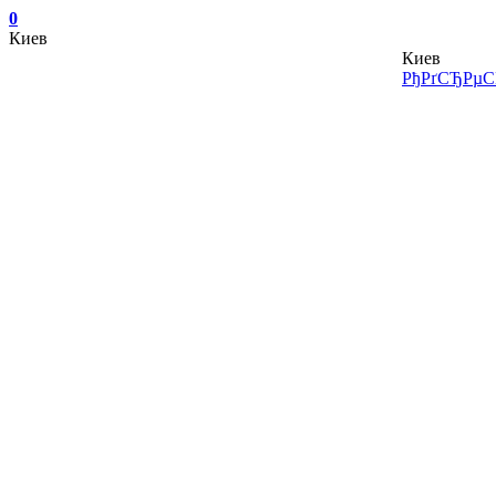
0
Киев
Киев
РђРґСЂРµСЃ