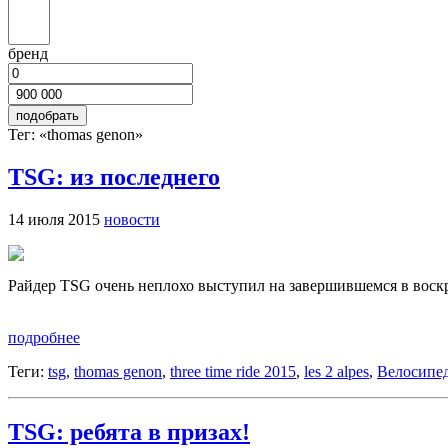
бренд
Тег: «thomas genon»
TSG: из последнего
14 июля 2015
новости
Райдер TSG очень неплохо выступил на завершившемся в воскрес
подробнее
Теги:
tsg
,
thomas genon
,
three time ride 2015
,
les 2 alpes
,
Велосипе
TSG: ребята в призах!