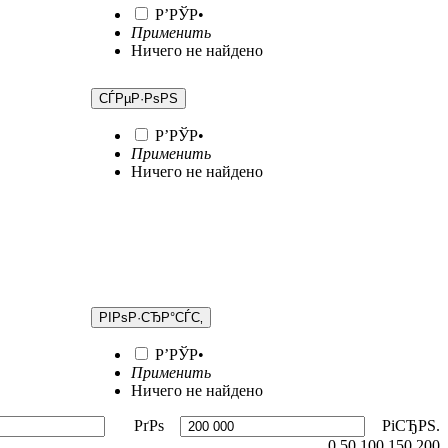
Р’РЎР•
Применить
Ничего не найдено
СЃРµР·РѕРЅ
Р’РЎР•
Применить
Ничего не найдено
РІРѕР·СЂР°СЃС‚
Р’РЎР•
Применить
Ничего не найдено
РґРѕ
РіСЂРЅ.
0
50
100
150
200