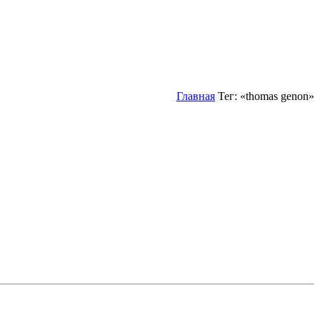
Главная
Тег: «thomas genon»