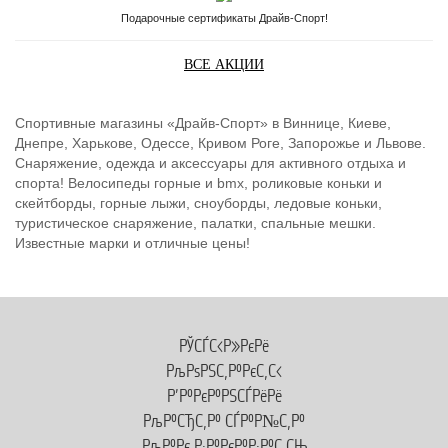
Подарочные сертификаты Драйв-Спорт!
ВСЕ АКЦИИ
Спортивные магазины «Драйв-Спорт» в Виннице, Киеве,
Днепре, Харькове, Одессе, Кривом Роге, Запорожье и Львове.
Снаряжение, одежда и аксессуары для активного отдыха и
спорта! Велосипеды горные и bmx, роликовые коньки и
скейтборды, горные лыжи, сноуборды, ледовые коньки,
туристическое снаряжение, палатки, спальные мешки.
Известные марки и отличные цены!
РЎСЃС‹Р»РєРё
РљРѕРЅС‚Р°РєС‚С‹
Р’Р°РєР°РЅСЃРёРё
РљР°СЂС‚Р° СЃР°Р№С‚Р°
РљР°Рє Р·Р°РєР°Р·Р°С‚СЊ