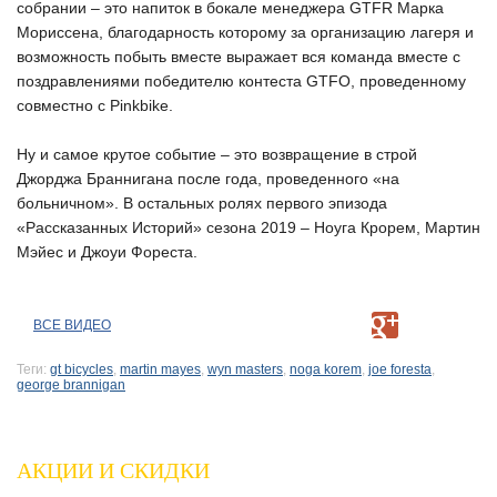
собрании – это напиток в бокале менеджера GTFR Марка
Мориссена, благодарность которому за организацию лагеря и
возможность побыть вместе выражает вся команда вместе с
поздравлениями победителю контеста GTFO, проведенному
совместно с Pinkbike.
Ну и самое крутое событие – это возвращение в строй
Джорджа Браннигана после года, проведенного «на
больничном». В остальных ролях первого эпизода
«Рассказанных Историй» сезона 2019 – Ноуга Крорем, Мартин
Мэйес и Джоуи Фореста.
ВСЕ ВИДЕО
Теги:
gt bicycles
,
martin mayes
,
wyn masters
,
noga korem
,
joe foresta
,
george brannigan
АКЦИИ И СКИДКИ