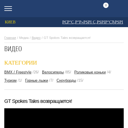
0
КИЕВ
РЄР°С‚Р°Р»РЅРІ С‚РЅРІР°СЂРЅРІ
Главная
Медиа
Видео
GT Spokes Tales возвращается!
ВИДЕО
КАТЕГОРИИ
BMX / Freestyle
/26/
Велосипеды
/85/
Роликовые коньки
/4/
Туризм
/1/
Горные лыжи
/7/
Сноуборды
/15/
GT Spokes Tales возвращается!