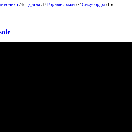
е коньки
/4/
Туризм
/1/
Горные лыжи
/7/
Сноуборды
/15/
sole