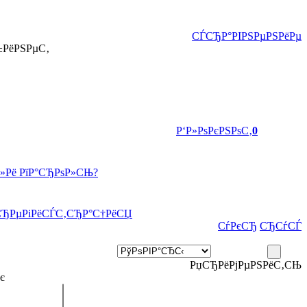
СЃСЂР°РІРЅРµРЅРёРµ
±РёРЅРµС‚
Р‘Р»РѕРєРЅРѕС‚
0
Р»Рё РїР°СЂРѕР»СЊ?
СЂРµРіРёСЃС‚СЂР°С†РёСЏ
СѓРєСЂ
СЂСѓСЃ
РџСЂРёРјРµРЅРёС‚СЊ
є