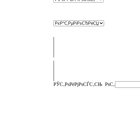
РЎС‚РѕРёРјРѕСЃС‚СЊ
РѕС‚