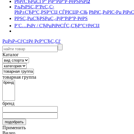
РђРґСЂРµСЃР° РјР°РіР°Р·РёРЅРѕРІ
2
РљРѕРЅС‚Р°РєС‚С‹
РћР±СЂР°С‚РЅР°СЏ СЃРІСЏР·СЊ
РћРїС‚РѕРІС‹Рµ РїРѕ
РРЅС‚РµСЂРЅРµС‚-РјР°РіР°Р·РёРЅ
Р’С…РѕРґ / СЂРµРіРёСЃС‚СЂР°С†РёСЏ
РџРѕР»СѓС‡Рё РєР°СЂС‚Сѓ
Каталог
товарная группа
бренд
Применить
Видео