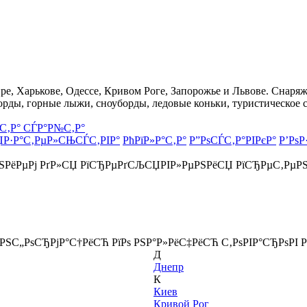
, Харькове, Одессе, Кривом Роге, Запорожье и Львове. Снаряже
орды, горные лыжи, сноуборды, ледовые коньки, туристическое 
С‚Р° СЃР°Р№С‚Р°
ЏР·Р°С‚РµР»СЊСЃС‚РІР°
РћРїР»Р°С‚Р°
Р”РѕСЃС‚Р°РІРєР°
Р’РѕР
РЅРёРµРј РґР»СЏ РїСЂРµРґСЉСЏРІР»РµРЅРёСЏ РїСЂРµС‚РµР
ёРЅС„РѕСЂРјР°С†РёСЋ РїРѕ РЅР°Р»РёС‡РёСЋ С‚РѕРІР°СЂРѕРІ Р
Д
Днепр
К
Киев
Кривой Рог