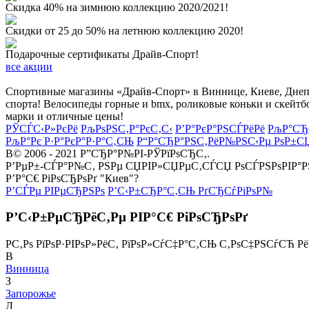
Скидка 40% на зимнюю коллекцию 2020/2021!
Скидки от 25 до 50% на летнюю коллекцию 2020!
Подарочные сертификаты Драйв-Спорт!
все акции
Спортивные магазины «Драйв-Спорт» в Виннице, Киеве, Днепре
спорта! Велосипеды горные и bmx, роликовые коньки и скейтб
марки и отличные цены!
РЎСЃС‹Р»РєРё
РљРѕРЅС‚Р°РєС‚С‹
Р’Р°РєР°РЅСЃРёРё
РљР°СЂ
РљР°Рє Р·Р°РєР°Р·Р°С‚СЊ
Р“Р°СЂР°РЅС‚РёР№РЅС‹Рµ РѕР±С
В© 2006 - 2021 Р”СЂР°Р№РІ-РЎРїРѕСЂС‚.
Р’РµР±-СЃР°Р№С‚ РЅРµ СЏРІР»СЏРµС‚СЃСЏ РѕСЃРЅРѕРІР°
Р’Р°С€ РіРѕСЂРѕРґ "Киев"?
Р’СЃРµ РІРµСЂРЅРѕ
Р’С‹Р±СЂР°С‚СЊ РґСЂСѓРіРѕР№
Р’С‹Р±РµСЂРёС‚Рµ РІР°С€ РіРѕСЂРѕРґ
Р­С‚Рѕ РїРѕР·РІРѕР»РёС‚ РїРѕР»СѓС‡Р°С‚СЊ С‚РѕС‡РЅСѓСЋ Р
В
Винница
З
Запорожье
Л