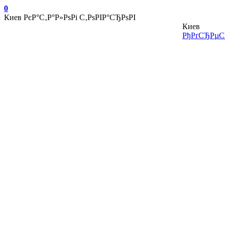
0
Киев
РєР°С‚Р°Р»РѕРі С‚РѕРІР°СЂРѕРІ
Киев
РђРґСЂРµСЃ