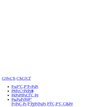
СѓРєСЂ
СЂСѓСЃ
РљР°С‚Р°Р»РѕРі
РђРєС†РёРё
8
РќРѕРІРѕСЃС‚Рё
РњРµРґРёР°
Р¤РѕС‚Рѕ
Р’РёРґРµРѕ
РЎС‚Р°С‚СЊРё