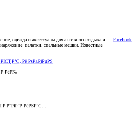
ние, одежда и аксессуары для активного отдыха и
Facebook
снаряжение, палатки, спальные мешки. Известные
·РІСЂР°С‚ Рё РѕР±РјРµРЅ
ЅР·РёР№
І РјР°РіР°Р·РёРЅР°С….