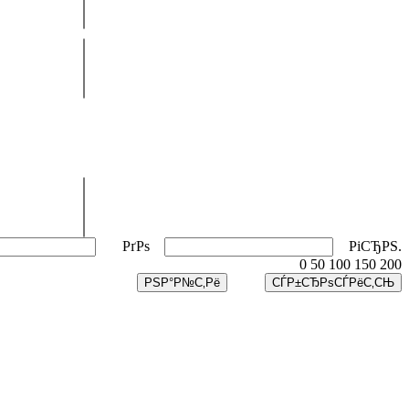
РґРѕ
РіСЂРЅ.
0
50
100
150
200