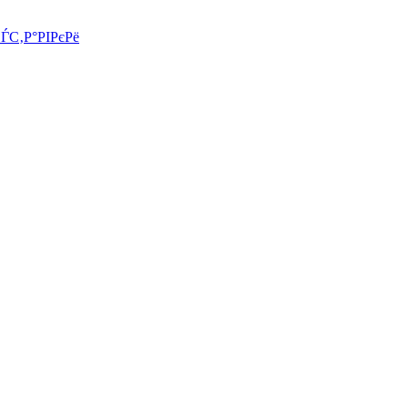
СЃС‚Р°РІРєРё