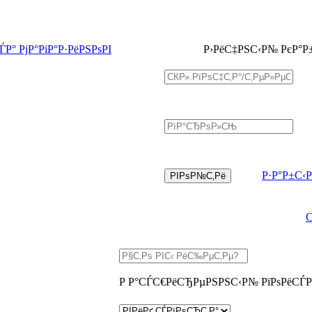
Р° РјР°РіР°Р·РёРЅРѕРІ
Р›РёС‡РЅС‹Р№ РєР°Р
Р·Р°Р±С‹
Р Р°СЃС€РёСЂРµРЅРЅС‹Р№ РїРѕРёСЃР