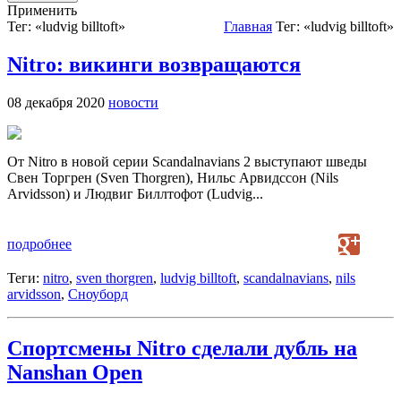
Применить
Тег: «ludvig billtoft»
Главная
Тег: «ludvig billtoft»
Nitro: викинги возвращаются
08 декабря 2020
новости
От Nitro в новой серии Scandalnavians 2 выступают шведы
Свен Торгрен (Sven Thorgren), Нильс Арвидссон (Nils
Arvidsson) и Людвиг Биллтофот (Ludvig...
подробнее
Теги:
nitro
,
sven thorgren
,
ludvig billtoft
,
scandalnavians
,
nils
arvidsson
,
Сноуборд
Спортсмены Nitro сделали дубль на
Nanshan Open