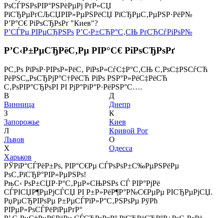
РѕСЃРЅРѕРІР°РЅРёРµРј РґР»СЏ
РїСЂРµРґСЉСЏРІР»РµРЅРёСЏ РїСЂРµС‚РµРЅР·РёР№
Р’Р°С€ РіРѕСЂРѕРґ "Киев"?
Р’СЃРµ РІРµСЂРЅРѕ
Р’С‹Р±СЂР°С‚СЊ РґСЂСѓРіРѕР№
Р’С‹Р±РµСЂРёС‚Рµ РІР°С€ РіРѕСЂРѕРґ
Р­С‚Рѕ РїРѕР·РІРѕР»РёС‚ РїРѕР»СѓС‡Р°С‚СЊ С‚РѕС‡РЅСѓСЋ
РёРЅС„РѕСЂРјР°С†РёСЋ РїРѕ РЅР°Р»РёС‡РёСЋ
С‚РѕРІР°СЂРѕРІ РІ РјР°РіР°Р·РёРЅР°С….
В
Д
Винница
Днепр
З
К
Запорожье
Киев
Л
Кривой Рог
Львов
О
Х
Одесса
Харьков
РЎРїР°СЃРёР±Рѕ, РІР°С€Рµ СЃРѕРѕР±С‰РµРЅРёРµ
РѕС‚РїСЂР°РІР»РµРЅРѕ!
РњС‹ РѕР±СЏР·Р°С‚РµР»СЊРЅРѕ СЃ РІР°РјРё
СЃРІСЏР¶РµРјСЃСЏ РІ Р±Р»РёР¶Р°Р№С€РµРµ РІСЂРµРјСЏ.
РџРµСЂРІРѕРµ Р±РµСЃРїР»Р°С‚РЅРѕРµ РўРћ
РІРµР»РѕСЃРёРїРµРґР°