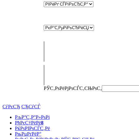
РЎС‚РѕРёРјРѕСЃС‚СЊ
РѕС‚
СѓРєСЂ
СЂСѓСЃ
РљР°С‚Р°Р»РѕРі
РђРєС†РёРё
8
РќРѕРІРѕСЃС‚Рё
РњРµРґРёР°