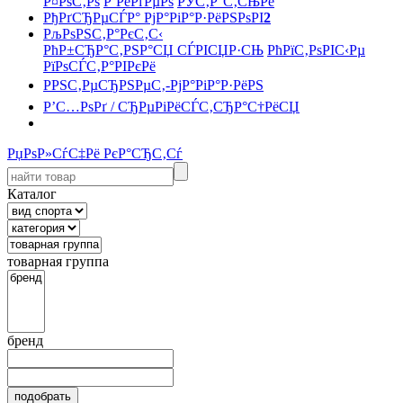
Р¤РѕС‚Рѕ
Р’РёРґРµРѕ
РЎС‚Р°С‚СЊРё
РђРґСЂРµСЃР° РјР°РіР°Р·РёРЅРѕРІ
2
РљРѕРЅС‚Р°РєС‚С‹
РћР±СЂР°С‚РЅР°СЏ СЃРІСЏР·СЊ
РћРїС‚РѕРІС‹Рµ
РїРѕСЃС‚Р°РІРєРё
РРЅС‚РµСЂРЅРµС‚-РјР°РіР°Р·РёРЅ
Р’С…РѕРґ / СЂРµРіРёСЃС‚СЂР°С†РёСЏ
РџРѕР»СѓС‡Рё РєР°СЂС‚Сѓ
Каталог
товарная группа
бренд