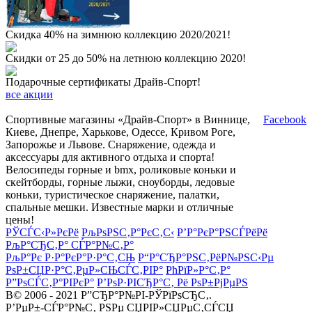
Скидка 40% на зимнюю коллекцию 2020/2021!
Скидки от 25 до 50% на летнюю коллекцию 2020!
Подарочные сертификаты Драйв-Спорт!
все акции
Спортивные магазины «Драйв-Спорт» в Виннице,
Facebook
Киеве, Днепре, Харькове, Одессе, Кривом Роге,
Запорожье и Львове. Снаряжение, одежда и
аксессуары для активного отдыха и спорта!
Велосипеды горные и bmx, роликовые коньки и
скейтборды, горные лыжи, сноуборды, ледовые
коньки, туристическое снаряжение, палатки,
спальные мешки. Известные марки и отличные
цены!
РЎСЃС‹Р»РєРё
РљРѕРЅС‚Р°РєС‚С‹
Р’Р°РєР°РЅСЃРёРё
РљР°СЂС‚Р° СЃР°Р№С‚Р°
РљР°Рє Р·Р°РєР°Р·Р°С‚СЊ
Р“Р°СЂР°РЅС‚РёР№РЅС‹Рµ
РѕР±СЏР·Р°С‚РµР»СЊСЃС‚РІР°
РћРїР»Р°С‚Р°
Р”РѕСЃС‚Р°РІРєР°
Р’РѕР·РІСЂР°С‚ Рё РѕР±РјРµРЅ
В© 2006 - 2021 Р”СЂР°Р№РІ-РЎРїРѕСЂС‚.
Р’РµР±-СЃР°Р№С‚ РЅРµ СЏРІР»СЏРµС‚СЃСЏ