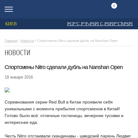
0
КИЕВ
РЄР°С‚Р°Р»РЅРІ С‚РЅРІР°СЂРЅРІ
Главная
Новости
Спортсмены Nitro сделали дубль на Nanshan Open
НОВОСТИ
Спортсмены Nitro сделали дубль на Nanshan Open
18 января 2016
Соревнования серии Red Bull в Китае проявили себя
уникальными с момента прибытия спортсменов в Китай!
Готово было всё: отличные гостиницы, вечерние тусовки и
интересная еда.
Честь Nitro отстаивали скандинавы - шведский парень Людвиг