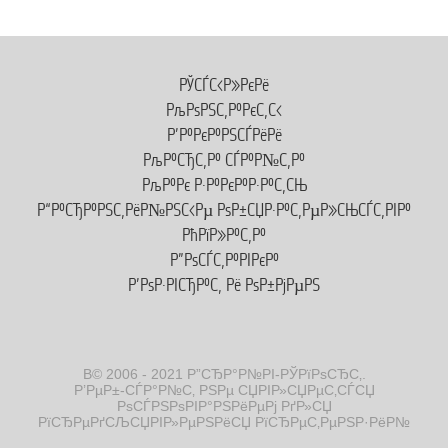
РЎСЃС‹Р»РєРё
РљРѕРЅС‚Р°РєС‚С‹
Р’Р°РєР°РЅСЃРёРё
РљР°СЂС‚Р° СЃР°Р№С‚Р°
РљР°Рє Р·Р°РєР°Р·Р°С‚СЊ
Р“Р°СЂР°РЅС‚РёР№РЅС‹Рµ РѕР±СЏР·Р°С‚РµР»СЊСЃС‚РІР°
РћРїР»Р°С‚Р°
Р”РѕСЃС‚Р°РІРєР°
Р’РѕР·РІСЂР°С‚ Рё РѕР±РјРµРЅ
В© 2006 - 2021 Р”СЂР°Р№РІ-РЎРїРѕСЂС‚.
Р’РµР±-СЃР°Р№С‚ РЅРµ СЏРІР»СЏРµС‚СЃСЏ
РѕСЃРЅРѕРІР°РЅРёРµРј РґР»СЏ
РїСЂРµРґСЉСЏРІР»РµРЅРёСЏ РїСЂРµС‚РµРЅР·РёР№