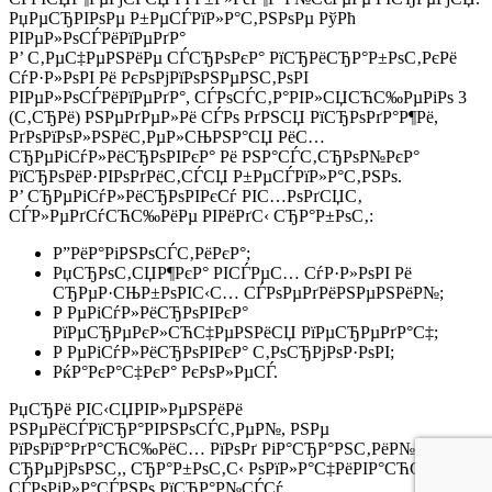
РџРµСЂРІРѕРµ Р±РµСЃРїР»Р°С‚РЅРѕРµ РўРћ
РІРµР»РѕСЃРёРїРµРґР°
Р’ С‚РµС‡РµРЅРёРµ СЃСЂРѕРєР° РїСЂРёСЂР°Р±РѕС‚РєРё
СѓР·Р»РѕРІ Рё РєРѕРјРїРѕРЅРµРЅС‚РѕРІ
РІРµР»РѕСЃРёРїРµРґР°, СЃРѕСЃС‚Р°РІР»СЏСЋС‰РµРіРѕ 3
(С‚СЂРё) РЅРµРґРµР»Рё СЃРѕ РґРЅСЏ РїСЂРѕРґР°Р¶Рё,
РґРѕРїРѕР»РЅРёС‚РµР»СЊРЅР°СЏ РёС…
СЂРµРіСѓР»РёСЂРѕРІРєР° Рё РЅР°СЃС‚СЂРѕР№РєР°
РїСЂРѕРёР·РІРѕРґРёС‚СЃСЏ Р±РµСЃРїР»Р°С‚РЅРѕ.
Р’ СЂРµРіСѓР»РёСЂРѕРІРєСѓ РІС…РѕРґСЏС‚
СЃР»РµРґСѓСЋС‰РёРµ РІРёРґС‹ СЂР°Р±РѕС‚:
Р”РёР°РіРЅРѕСЃС‚РёРєР°;
РџСЂРѕС‚СЏР¶РєР° РІСЃРµС… СѓР·Р»РѕРІ Рё
СЂРµР·СЊР±РѕРІС‹С… СЃРѕРµРґРёРЅРµРЅРёР№;
Р РµРіСѓР»РёСЂРѕРІРєР°
РїРµСЂРµРєР»СЋС‡РµРЅРёСЏ РїРµСЂРµРґР°С‡;
Р РµРіСѓР»РёСЂРѕРІРєР° С‚РѕСЂРјРѕР·РѕРІ;
РќР°РєР°С‡РєР° РєРѕР»РµСЃ.
РџСЂРё РІС‹СЏРІР»РµРЅРёРё
РЅРµРёСЃРїСЂР°РІРЅРѕСЃС‚РµР№, РЅРµ
РїРѕРїР°РґР°СЋС‰РёС… РїРѕРґ РіР°СЂР°РЅС‚РёР№РЅС‹Р№
СЂРµРјРѕРЅС‚, СЂР°Р±РѕС‚С‹ РѕРїР»Р°С‡РёРІР°СЋС‚СЃСЏ
СЃРѕРіР»Р°СЃРЅРѕ РїСЂР°Р№СЃСѓ.