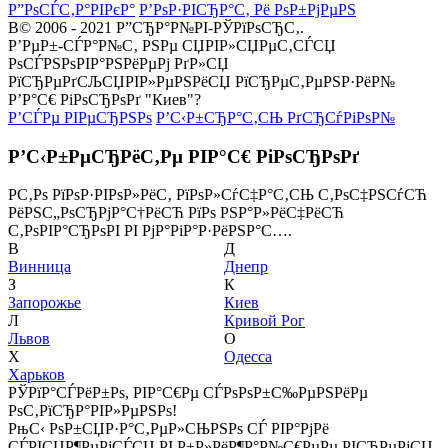
Р”РѕСЃС‚Р°РІРєР°
Р’РѕР·РІСЂР°С‚ Рё РѕР±РјРµРЅ
В© 2006 - 2021 Р”СЂР°Р№РІ-РЎРїРѕСЂС‚.
Р’РµР±-СЃР°Р№С‚ РЅРµ СЏРІР»СЏРµС‚СЃСЏ
РѕСЃРЅРѕРІР°РЅРёРµРј РґР»СЏ
РїСЂРµРґСЉСЏРІР»РµРЅРёСЏ РїСЂРµС‚РµРЅР·РёР№
Р’Р°С€ РіРѕСЂРѕРґ "Киев"?
Р’СЃРµ РІРµСЂРЅРѕ
Р’С‹Р±СЂР°С‚СЊ РґСЂСѓРіРѕР№
Р’С‹Р±РµСЂРёС‚Рµ РІР°С€ РіРѕСЂРѕРґ
Р­С‚Рѕ РїРѕР·РІРѕР»РёС‚ РїРѕР»СѓС‡Р°С‚СЊ С‚РѕС‡РЅСѓСЋ
РёРЅС„РѕСЂРјР°С†РёСЋ РїРѕ РЅР°Р»РёС‡РёСЋ
С‚РѕРІР°СЂРѕРІ РІ РјР°РіР°Р·РёРЅР°С….
В
Д
Винница
Днепр
З
К
Запорожье
Киев
Л
Кривой Рог
Львов
О
Х
Одесса
Харьков
РЎРїР°СЃРёР±Рѕ, РІР°С€Рµ СЃРѕРѕР±С‰РµРЅРёРµ
РѕС‚РїСЂР°РІР»РµРЅРѕ!
РњС‹ РѕР±СЏР·Р°С‚РµР»СЊРЅРѕ СЃ РІР°РјРё
СЃРІСЏР¶РµРјСЃСЏ РІ Р±Р»РёР¶Р°Р№С€РµРµ РІСЂРµРјСЏ.