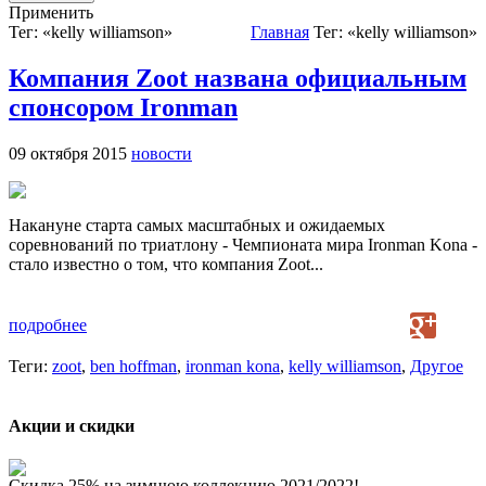
Применить
Тег: «kelly williamson»
Главная
Тег: «kelly williamson»
Компания Zoot названа официальным
спонсором Ironman
09 октября 2015
новости
Накануне старта самых масштабных и ожидаемых
соревнований по триатлону - Чемпионата мира Ironman Kona -
стало известно о том, что компания Zoot...
подробнее
Теги:
zoot
,
ben hoffman
,
ironman kona
,
kelly williamson
,
Другое
Акции и скидки
Скидка 25% на зимнюю коллекцию 2021/2022!