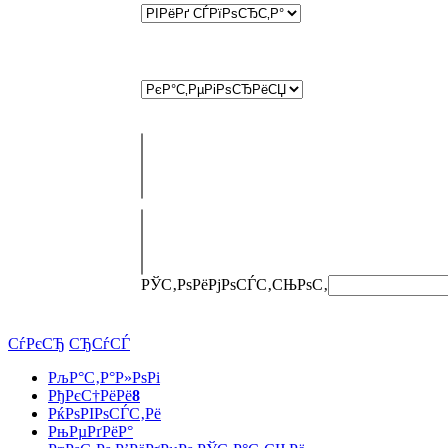
РЎС‚РѕРёРјРѕСЃС‚СЊ
РѕС‚
СѓРєСЂ
СЂСѓСЃ
РљР°С‚Р°Р»РѕРі
РђРєС†РёРё
8
РќРѕРІРѕСЃС‚Рё
РњРµРґРёР°