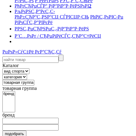
Р¤РѕС‚Рѕ
Р’РёРґРµРѕ
РЎС‚Р°С‚СЊРё
РђРґСЂРµСЃР° РјР°РіР°Р·РёРЅРѕРІ
2
РљРѕРЅС‚Р°РєС‚С‹
РћР±СЂР°С‚РЅР°СЏ СЃРІСЏР·СЊ
РћРїС‚РѕРІС‹Рµ
РїРѕСЃС‚Р°РІРєРё
РРЅС‚РµСЂРЅРµС‚-РјР°РіР°Р·РёРЅ
Р’С…РѕРґ / СЂРµРіРёСЃС‚СЂР°С†РёСЏ
РџРѕР»СѓС‡Рё РєР°СЂС‚Сѓ
Каталог
товарная группа
бренд