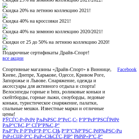
Скидка 20% на летнюю коллекцию 2021!
Скидка 40% на кроссовки 2021!
Скидка 40% на зимнюю коллекцию 2020/2021!
Скидки от 25 до 50% на летнюю коллекцию 2020!
Подарочные сертификаты Драйв-Спорт!
все акции
Спортивные магазины «Драйв-Спорт» в Виннице,
Facebook
Киеве, Днепре, Харькове, Одессе, Кривом Роге,
Запорожье и Львове. Снаряжение, одежда и
аксессуары для активного отдыха и спорта!
Велосипеды горные и bmx, роликовые коньки и
скейтборды, горные лыжи, сноуборды, ледовые
коньки, туристическое снаряжение, палатки,
спальные мешки. Известные марки и отличные
цены!
РЎСЃС‹Р»РєРё
РљРѕРЅС‚Р°РєС‚С‹
Р’Р°РєР°РЅСЃРёРё
РљР°СЂС‚Р° СЃР°Р№С‚Р°
РљР°Рє Р·Р°РєР°Р·Р°С‚СЊ
Р“Р°СЂР°РЅС‚РёР№РЅС‹Рµ
РѕР±СЏР·Р°С‚РµР»СЊСЃС‚РІР°
РћРїР»Р°С‚Р°