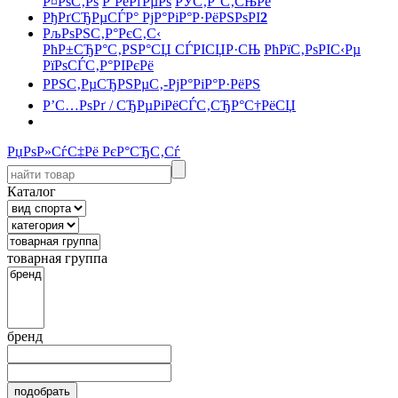
Р¤РѕС‚Рѕ
Р’РёРґРµРѕ
РЎС‚Р°С‚СЊРё
РђРґСЂРµСЃР° РјР°РіР°Р·РёРЅРѕРІ
2
РљРѕРЅС‚Р°РєС‚С‹
РћР±СЂР°С‚РЅР°СЏ СЃРІСЏР·СЊ
РћРїС‚РѕРІС‹Рµ
РїРѕСЃС‚Р°РІРєРё
РРЅС‚РµСЂРЅРµС‚-РјР°РіР°Р·РёРЅ
Р’С…РѕРґ / СЂРµРіРёСЃС‚СЂР°С†РёСЏ
РџРѕР»СѓС‡Рё РєР°СЂС‚Сѓ
Каталог
товарная группа
бренд