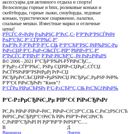
аксессуары для активного отдыха и спорта!
Велосипеды горные и bmx, роликовые коньки и
скейтборды, горные лыжи, сноуборды, ледовые
коньки, туристическое снаряжение, палатки,
спальные мешки. Известные марки и отличные
цены!
РЎСЃС‹Р»РєРё
РљРѕРЅС‚Р°РєС‚С‹
Р’Р°РєР°РЅСЃРёРё
РљР°СЂС‚Р° СЃР°Р№С‚Р°
РљР°Рє Р·Р°РєР°Р·Р°С‚СЊ
Р“Р°СЂР°РЅС‚РёР№РЅС‹Рµ
РѕР±СЏР·Р°С‚РµР»СЊСЃС‚РІР°
РћРїР»Р°С‚Р°
Р”РѕСЃС‚Р°РІРєР°
Р’РѕР·РІСЂР°С‚ Рё РѕР±РјРµРЅ
В© 2006 - 2021 Р”СЂР°Р№РІ-РЎРїРѕСЂС‚.
Р’РµР±-СЃР°Р№С‚ РЅРµ СЏРІР»СЏРµС‚СЃСЏ
РѕСЃРЅРѕРІР°РЅРёРµРј РґР»СЏ
РїСЂРµРґСЉСЏРІР»РµРЅРёСЏ РїСЂРµС‚РµРЅР·РёР№
Р’Р°С€ РіРѕСЂРѕРґ "Киев"?
Р’СЃРµ РІРµСЂРЅРѕ
Р’С‹Р±СЂР°С‚СЊ РґСЂСѓРіРѕР№
Р’С‹Р±РµСЂРёС‚Рµ РІР°С€ РіРѕСЂРѕРґ
Р­С‚Рѕ РїРѕР·РІРѕР»РёС‚ РїРѕР»СѓС‡Р°С‚СЊ С‚РѕС‡РЅСѓСЋ
РёРЅС„РѕСЂРјР°С†РёСЋ РїРѕ РЅР°Р»РёС‡РёСЋ
С‚РѕРІР°СЂРѕРІ РІ РјР°РіР°Р·РёРЅР°С….
В
Д
Винница
Днепр