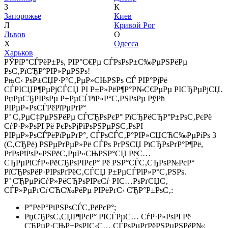
З
К
Запорожье
Киев
Л
Кривой Рог
Львов
О
Х
Одесса
Харьков
РЎРїР°СЃРёР±Рѕ, РІР°С€Рµ СЃРѕРѕР±С‰РµРЅРёРµ
РѕС‚РїСЂР°РІР»РµРЅРѕ!
РњС‹ РѕР±СЏР·Р°С‚РµР»СЊРЅРѕ СЃ РІР°РјРё
СЃРІСЏР¶РµРјСЃСЏ РІ Р±Р»РёР¶Р°Р№С€РµРµ РІСЂРµРјСЏ.
РџРµСЂРІРѕРµ Р±РµСЃРїР»Р°С‚РЅРѕРµ РўРћ
РІРµР»РѕСЃРёРїРµРґР°
Р’ С‚РµС‡РµРЅРёРµ СЃСЂРѕРєР° РїСЂРёСЂР°Р±РѕС‚РєРё
СѓР·Р»РѕРІ Рё РєРѕРјРїРѕРЅРµРЅС‚РѕРІ
РІРµР»РѕСЃРёРїРµРґР°, СЃРѕСЃС‚Р°РІР»СЏСЋС‰РµРіРѕ 3
(С‚СЂРё) РЅРµРґРµР»Рё СЃРѕ РґРЅСЏ РїСЂРѕРґР°Р¶Рё,
РґРѕРїРѕР»РЅРёС‚РµР»СЊРЅР°СЏ РёС…
СЂРµРіСѓР»РёСЂРѕРІРєР° Рё РЅР°СЃС‚СЂРѕР№РєР°
РїСЂРѕРёР·РІРѕРґРёС‚СЃСЏ Р±РµСЃРїР»Р°С‚РЅРѕ.
Р’ СЂРµРіСѓР»РёСЂРѕРІРєСѓ РІС…РѕРґСЏС‚
СЃР»РµРґСѓСЋС‰РёРµ РІРёРґС‹ СЂР°Р±РѕС‚:
Р”РёР°РіРЅРѕСЃС‚РёРєР°;
РџСЂРѕС‚СЏР¶РєР° РІСЃРµС… СѓР·Р»РѕРІ Рё
СЂРµР·СЊР±РѕРІС‹С… СЃРѕРµРґРёРЅРµРЅРёР№;