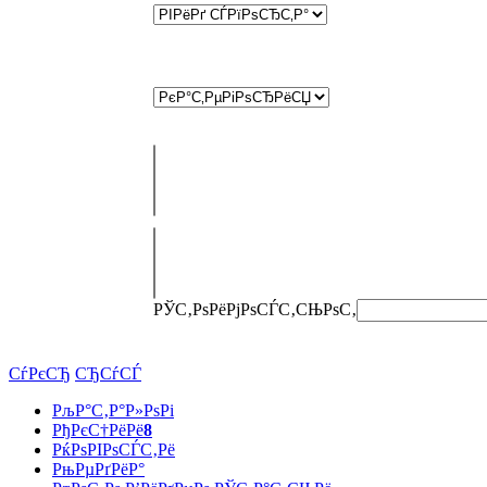
РЎС‚РѕРёРјРѕСЃС‚СЊ
РѕС‚
СѓРєСЂ
СЂСѓСЃ
РљР°С‚Р°Р»РѕРі
РђРєС†РёРё
8
РќРѕРІРѕСЃС‚Рё
РњРµРґРёР°