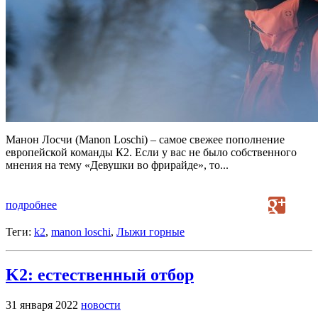
Манон Лосчи (Manon Loschi) – самое свежее пополнение
европейской команды К2. Если у вас не было собственного
мнения на тему «Девушки во фрирайде», то...
подробнее
Теги:
k2
,
manon loschi
,
Лыжи горные
K2: естественный отбор
31 января 2022
новости