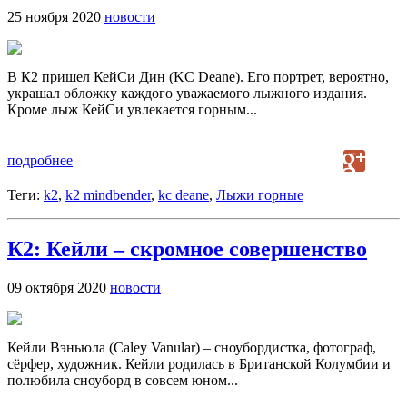
25 ноября 2020
новости
В К2 пришел КейСи Дин (KC Deane). Его портрет, вероятно,
украшал обложку каждого уважаемого лыжного издания.
Кроме лыж КейСи увлекается горным...
подробнее
Теги:
k2
,
k2 mindbender
,
kc deane
,
Лыжи горные
К2: Кейли – скромное совершенство
09 октября 2020
новости
Кейли Вэньюла (Caley Vanular) – сноубордистка, фотограф,
сёрфер, художник. Кейли родилась в Британской Колумбии и
полюбила сноуборд в совсем юном...