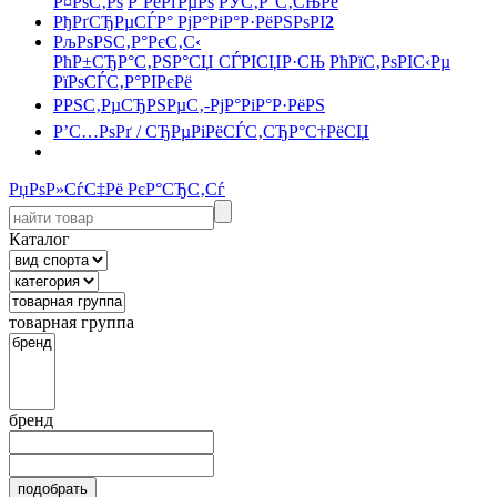
Р¤РѕС‚Рѕ
Р’РёРґРµРѕ
РЎС‚Р°С‚СЊРё
РђРґСЂРµСЃР° РјР°РіР°Р·РёРЅРѕРІ
2
РљРѕРЅС‚Р°РєС‚С‹
РћР±СЂР°С‚РЅР°СЏ СЃРІСЏР·СЊ
РћРїС‚РѕРІС‹Рµ
РїРѕСЃС‚Р°РІРєРё
РРЅС‚РµСЂРЅРµС‚-РјР°РіР°Р·РёРЅ
Р’С…РѕРґ / СЂРµРіРёСЃС‚СЂР°С†РёСЏ
РџРѕР»СѓС‡Рё РєР°СЂС‚Сѓ
Каталог
товарная группа
бренд