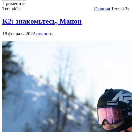
Применить
Тег: «k2»
Главная
Тег: «k2»
K2: знакомьтесь, Манон
18 февраля 2022
новости