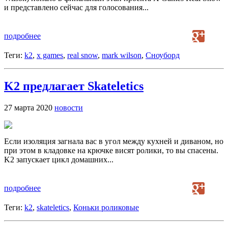
и представлено сейчас для голосования...
подробнее
Теги:
k2
,
x games
,
real snow
,
mark wilson
,
Сноуборд
K2 предлагает Skateletics
27 марта 2020
новости
Если изоляция загнала вас в угол между кухней и диваном, но
при этом в кладовке на крючке висят ролики, то вы спасены.
K2 запускает цикл домашних...
подробнее
Теги:
k2
,
skateletics
,
Коньки роликовые