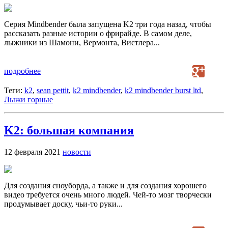
Серия Mindbender была запущена K2 три года назад, чтобы
рассказать разные истории о фрирайде. В самом деле,
лыжники из Шамони, Вермонта, Вистлера...
подробнее
Теги:
k2
,
sean pettit
,
k2 mindbender
,
k2 mindbender burst ltd
,
Лыжи горные
K2: большая компания
12 февраля 2021
новости
Для создания сноуборда, а также и для создания хорошего
видео требуется очень много людей. Чей-то мозг творчески
продумывает доску, чьи-то руки...