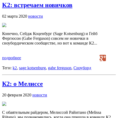
K2: встречаем новичков
02 марта 2020
новости
Конечно, Сейдж Коценбург (Sage Kotsenburg) и Гейб
Фергюсон (Gabe Ferguson) совсем не новички в
сноубордическом сообществе, но вот к команде К2...
подробнее
Теги:
k2
,
sage kotsenburg
,
gabe ferguson
,
Сноуборд
К2: о Мелиссе
20 февраля 2020
новости
С обаятельным райдером, Мелиссой Райитано (Melissa
Riitano), мы познакомились, когда она пришла в команду К2.