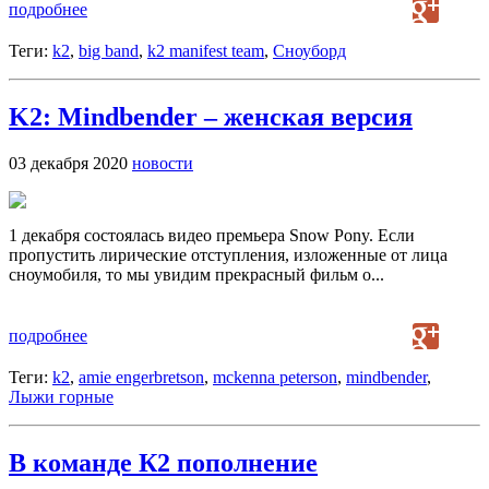
подробнее
Теги:
k2
,
big band
,
k2 manifest team
,
Сноуборд
K2: Mindbender – женская версия
03 декабря 2020
новости
1 декабря состоялась видео премьера Snow Pony. Если
пропустить лирические отступления, изложенные от лица
сноумобиля, то мы увидим прекрасный фильм о...
подробнее
Теги:
k2
,
amie engerbretson
,
mckenna peterson
,
mindbender
,
Лыжи горные
В команде К2 пополнение