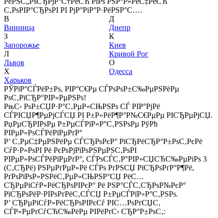
РёРЅС„РѕСЂРјР°С†РёСЋ РїРѕ РЅР°Р»РёС‡РёСЋ
С‚РѕРІР°СЂРѕРІ РІ РјР°РіР°Р·РёРЅР°С….
В
Д
Винница
Днепр
З
К
Запорожье
Киев
Л
Кривой Рог
Львов
О
Х
Одесса
Харьков
РЎРїР°СЃРёР±Рѕ, РІР°С€Рµ СЃРѕРѕР±С‰РµРЅРёРµ
РѕС‚РїСЂР°РІР»РµРЅРѕ!
РњС‹ РѕР±СЏР·Р°С‚РµР»СЊРЅРѕ СЃ РІР°РјРё
СЃРІСЏР¶РµРјСЃСЏ РІ Р±Р»РёР¶Р°Р№С€РµРµ РІСЂРµРјСЏ.
РџРµСЂРІРѕРµ Р±РµСЃРїР»Р°С‚РЅРѕРµ РўРћ
РІРµР»РѕСЃРёРїРµРґР°
Р’ С‚РµС‡РµРЅРёРµ СЃСЂРѕРєР° РїСЂРёСЂР°Р±РѕС‚РєРё
СѓР·Р»РѕРІ Рё РєРѕРјРїРѕРЅРµРЅС‚РѕРІ
РІРµР»РѕСЃРёРїРµРґР°, СЃРѕСЃС‚Р°РІР»СЏСЋС‰РµРіРѕ 3
(С‚СЂРё) РЅРµРґРµР»Рё СЃРѕ РґРЅСЏ РїСЂРѕРґР°Р¶Рё,
РґРѕРїРѕР»РЅРёС‚РµР»СЊРЅР°СЏ РёС…
СЂРµРіСѓР»РёСЂРѕРІРєР° Рё РЅР°СЃС‚СЂРѕР№РєР°
РїСЂРѕРёР·РІРѕРґРёС‚СЃСЏ Р±РµСЃРїР»Р°С‚РЅРѕ.
Р’ СЂРµРіСѓР»РёСЂРѕРІРєСѓ РІС…РѕРґСЏС‚
СЃР»РµРґСѓСЋС‰РёРµ РІРёРґС‹ СЂР°Р±РѕС‚: