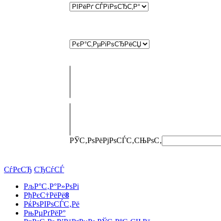
РЎС‚РѕРёРјРѕСЃС‚СЊ
РѕС‚
СѓРєСЂ
СЂСѓСЃ
РљР°С‚Р°Р»РѕРі
РђРєС†РёРё
8
РќРѕРІРѕСЃС‚Рё
РњРµРґРёР°