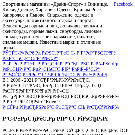
Спортивные магазины «Драйв-Спорт» в Виннице,
Facebook
Киеве, Днепре, Харькове, Одессе, Кривом Роге,
Запорожье и Львове. Снаряжение, одежда и
аксессуары для активного отдыха и спорта!
Велосипеды горные и bmx, роликовые коньки и
скейтборды, горные лыжи, сноуборды, ледовые
коньки, туристическое снаряжение, палатки,
спальные мешки. Известные марки и отличные
цены!
РЎСЃС‹Р»РєРё
РљРѕРЅС‚Р°РєС‚С‹
Р’Р°РєР°РЅСЃРёРё
РљР°СЂС‚Р° СЃР°Р№С‚Р°
РљР°Рє Р·Р°РєР°Р·Р°С‚СЊ
Р“Р°СЂР°РЅС‚РёР№РЅС‹Рµ
РѕР±СЏР·Р°С‚РµР»СЊСЃС‚РІР°
РћРїР»Р°С‚Р°
Р”РѕСЃС‚Р°РІРєР°
Р’РѕР·РІСЂР°С‚ Рё РѕР±РјРµРЅ
В© 2006 - 2021 Р”СЂР°Р№РІ-РЎРїРѕСЂС‚.
Р’РµР±-СЃР°Р№С‚ РЅРµ СЏРІР»СЏРµС‚СЃСЏ
РѕСЃРЅРѕРІР°РЅРёРµРј РґР»СЏ
РїСЂРµРґСЉСЏРІР»РµРЅРёСЏ РїСЂРµС‚РµРЅР·РёР№
Р’Р°С€ РіРѕСЂРѕРґ "Киев"?
Р’СЃРµ РІРµСЂРЅРѕ
Р’С‹Р±СЂР°С‚СЊ РґСЂСѓРіРѕР№
Р’С‹Р±РµСЂРёС‚Рµ РІР°С€ РіРѕСЂРѕРґ
Р­С‚Рѕ РїРѕР·РІРѕР»РёС‚ РїРѕР»СѓС‡Р°С‚СЊ С‚РѕС‡РЅСѓСЋ