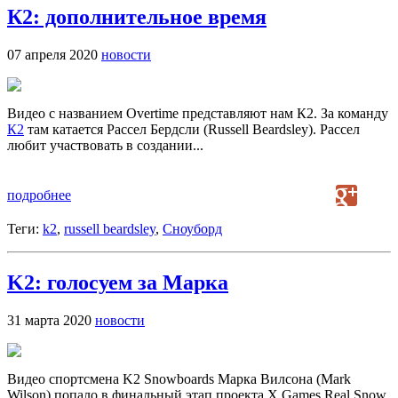
К2: дополнительное время
07 апреля 2020
новости
Видео с названием Overtime представляют нам К2. За команду
К2
там катается Рассел Бердсли (Russell Beardsley). Рассел
любит участвовать в создании...
подробнее
Теги:
k2
,
russell beardsley
,
Сноуборд
K2: голосуем за Марка
31 марта 2020
новости
Видео спортсмена K2 Snowboards Марка Вилсона (Mark
Wilson) попало в финальный этап проекта X Games Real Snow