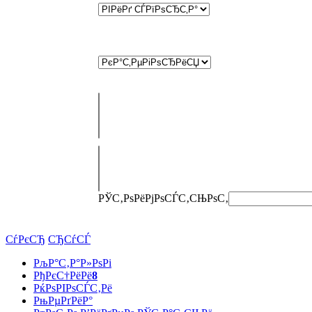
РЎС‚РѕРёРјРѕСЃС‚СЊ
РѕС‚
СѓРєСЂ
СЂСѓСЃ
РљР°С‚Р°Р»РѕРі
РђРєС†РёРё
8
РќРѕРІРѕСЃС‚Рё
РњРµРґРёР°