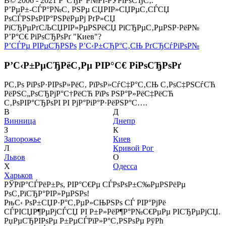
В© 2006 - 2021 Р”СЂР°Р№РІ-РЎРїРѕСЂС‚.
Р’РµР±-СЃР°Р№С‚ РЅРµ СЏРІР»СЏРµС‚СЃСЏ
РѕСЃРЅРѕРІР°РЅРёРµРј РґР»СЏ
РїСЂРµРґСЉСЏРІР»РµРЅРёСЏ РїСЂРµС‚РµРЅР·РёР№
Р’Р°С€ РіРѕСЂРѕРґ "Киев"?
Р’СЃРµ РІРµСЂРЅРѕ
Р’С‹Р±СЂР°С‚СЊ РґСЂСѓРіРѕР№
Р’С‹Р±РµСЂРёС‚Рµ РІР°С€ РіРѕСЂРѕРґ
Р­С‚Рѕ РїРѕР·РІРѕР»РёС‚ РїРѕР»СѓС‡Р°С‚СЊ С‚РѕС‡РЅСѓСЋ
РёРЅС„РѕСЂРјР°С†РёСЋ РїРѕ РЅР°Р»РёС‡РёСЋ
С‚РѕРІР°СЂРѕРІ РІ РјР°РіР°Р·РёРЅР°С….
В
Д
Винница
Днепр
З
К
Запорожье
Киев
Л
Кривой Рог
Львов
О
Х
Одесса
Харьков
РЎРїР°СЃРёР±Рѕ, РІР°С€Рµ СЃРѕРѕР±С‰РµРЅРёРµ
РѕС‚РїСЂР°РІР»РµРЅРѕ!
РњС‹ РѕР±СЏР·Р°С‚РµР»СЊРЅРѕ СЃ РІР°РјРё
СЃРІСЏР¶РµРјСЃСЏ РІ Р±Р»РёР¶Р°Р№С€РµРµ РІСЂРµРјСЏ.
РџРµСЂРІРѕРµ Р±РµСЃРїР»Р°С‚РЅРѕРµ РўРћ