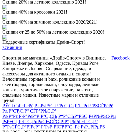
Скидка 20% на летнюю коллекцию 2021!
Скидка 40% на кроссовки 2021!
Скидка 40% на зимнюю коллекцию 2020/2021!
Скидки от 25 до 50% на летнюю коллекцию 2020!
Подарочные сертификаты Драйв-Спорт!
все акции
Спортивные магазины «Драйв-Спорт» в Виннице,
Facebook
Киеве, Днепре, Харькове, Одессе, Кривом Роге,
Запорожье и Львове. Снаряжение, одежда и
аксессуары для активного отдыха и спорта!
Велосипеды горные и bmx, роликовые коньки и
скейтборды, горные лыжи, сноуборды, ледовые
коньки, туристическое снаряжение, палатки,
спальные мешки. Известные марки и отличные
цены!
РЎСЃС‹Р»РєРё
РљРѕРЅС‚Р°РєС‚С‹
Р’Р°РєР°РЅСЃРёРё
РљР°СЂС‚Р° СЃР°Р№С‚Р°
РљР°Рє Р·Р°РєР°Р·Р°С‚СЊ
Р“Р°СЂР°РЅС‚РёР№РЅС‹Рµ
РѕР±СЏР·Р°С‚РµР»СЊСЃС‚РІР°
РћРїР»Р°С‚Р°
Р”РѕСЃС‚Р°РІРєР°
Р’РѕР·РІСЂР°С‚ Рё РѕР±РјРµРЅ