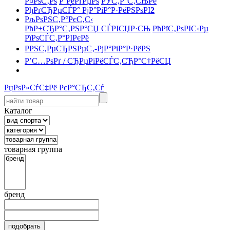
Р¤РѕС‚Рѕ
Р’РёРґРµРѕ
РЎС‚Р°С‚СЊРё
РђРґСЂРµСЃР° РјР°РіР°Р·РёРЅРѕРІ
2
РљРѕРЅС‚Р°РєС‚С‹
РћР±СЂР°С‚РЅР°СЏ СЃРІСЏР·СЊ
РћРїС‚РѕРІС‹Рµ
РїРѕСЃС‚Р°РІРєРё
РРЅС‚РµСЂРЅРµС‚-РјР°РіР°Р·РёРЅ
Р’С…РѕРґ / СЂРµРіРёСЃС‚СЂР°С†РёСЏ
РџРѕР»СѓС‡Рё РєР°СЂС‚Сѓ
Каталог
товарная группа
бренд