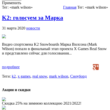
Применить
Тег: «mark wilson»
Главная
Тег: «mark wilson»
K2: голосуем за Марка
31 марта 2020
новости
Видео спортсмена K2 Snowboards Марка Вилсона (Mark
Wilson) попало в финальный этап проекта X Games Real Snow
и представлено сейчас для голосования...
подробнее
Теги:
k2
,
x games
,
real snow
,
mark wilson
,
Сноуборд
Акции и скидки
Скидка 25% на зимнюю коллекцию 2021/2022!