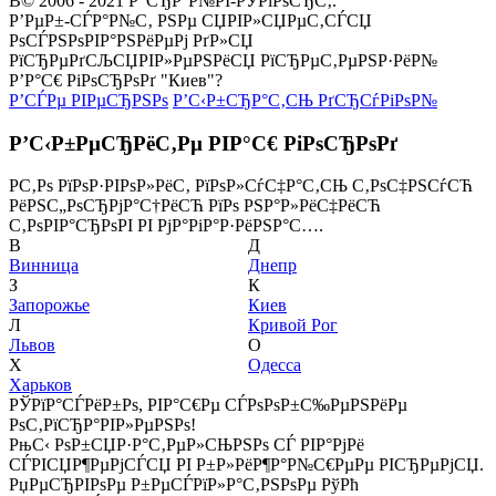
В© 2006 - 2021 Р”СЂР°Р№РІ-РЎРїРѕСЂС‚.
Р’РµР±-СЃР°Р№С‚ РЅРµ СЏРІР»СЏРµС‚СЃСЏ
РѕСЃРЅРѕРІР°РЅРёРµРј РґР»СЏ
РїСЂРµРґСЉСЏРІР»РµРЅРёСЏ РїСЂРµС‚РµРЅР·РёР№
Р’Р°С€ РіРѕСЂРѕРґ "Киев"?
Р’СЃРµ РІРµСЂРЅРѕ
Р’С‹Р±СЂР°С‚СЊ РґСЂСѓРіРѕР№
Р’С‹Р±РµСЂРёС‚Рµ РІР°С€ РіРѕСЂРѕРґ
Р­С‚Рѕ РїРѕР·РІРѕР»РёС‚ РїРѕР»СѓС‡Р°С‚СЊ С‚РѕС‡РЅСѓСЋ
РёРЅС„РѕСЂРјР°С†РёСЋ РїРѕ РЅР°Р»РёС‡РёСЋ
С‚РѕРІР°СЂРѕРІ РІ РјР°РіР°Р·РёРЅР°С….
В
Д
Винница
Днепр
З
К
Запорожье
Киев
Л
Кривой Рог
Львов
О
Х
Одесса
Харьков
РЎРїР°СЃРёР±Рѕ, РІР°С€Рµ СЃРѕРѕР±С‰РµРЅРёРµ
РѕС‚РїСЂР°РІР»РµРЅРѕ!
РњС‹ РѕР±СЏР·Р°С‚РµР»СЊРЅРѕ СЃ РІР°РјРё
СЃРІСЏР¶РµРјСЃСЏ РІ Р±Р»РёР¶Р°Р№С€РµРµ РІСЂРµРјСЏ.
РџРµСЂРІРѕРµ Р±РµСЃРїР»Р°С‚РЅРѕРµ РўРћ