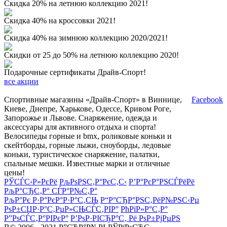
Скидка 20% на летнюю коллекцию 2021!
Скидка 40% на кроссовки 2021!
Скидка 40% на зимнюю коллекцию 2020/2021!
Скидки от 25 до 50% на летнюю коллекцию 2020!
Подарочные сертификаты Драйв-Спорт!
все акции
Спортивные магазины «Драйв-Спорт» в Виннице,
Facebook
Киеве, Днепре, Харькове, Одессе, Кривом Роге,
Запорожье и Львове. Снаряжение, одежда и
аксессуары для активного отдыха и спорта!
Велосипеды горные и bmx, роликовые коньки и
скейтборды, горные лыжи, сноуборды, ледовые
коньки, туристическое снаряжение, палатки,
спальные мешки. Известные марки и отличные
цены!
РЎСЃС‹Р»РєРё
РљРѕРЅС‚Р°РєС‚С‹
Р’Р°РєР°РЅСЃРёРё
РљР°СЂС‚Р° СЃР°Р№С‚Р°
РљР°Рє Р·Р°РєР°Р·Р°С‚СЊ
Р“Р°СЂР°РЅС‚РёР№РЅС‹Рµ
РѕР±СЏР·Р°С‚РµР»СЊСЃС‚РІР°
РћРїР»Р°С‚Р°
Р”РѕСЃС‚Р°РІРєР°
Р’РѕР·РІСЂР°С‚ Рё РѕР±РјРµРЅ