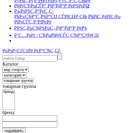
Р¤РѕС‚Рѕ
Р’РёРґРµРѕ
РЎС‚Р°С‚СЊРё
РђРґСЂРµСЃР° РјР°РіР°Р·РёРЅРѕРІ
2
РљРѕРЅС‚Р°РєС‚С‹
РћР±СЂР°С‚РЅР°СЏ СЃРІСЏР·СЊ
РћРїС‚РѕРІС‹Рµ
РїРѕСЃС‚Р°РІРєРё
РРЅС‚РµСЂРЅРµС‚-РјР°РіР°Р·РёРЅ
Р’С…РѕРґ / СЂРµРіРёСЃС‚СЂР°С†РёСЏ
РџРѕР»СѓС‡Рё РєР°СЂС‚Сѓ
Каталог
товарная группа
бренд