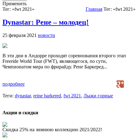
Применить
Тег: «fwt 2021»
Главная
Тег: «fwt 2021»
Dynastar: Рене – молодец!
25 февраля 2021
новости
В эти дни в Андорре проходят соревнования второго этап
Freeride World Tour (FWT), являющегося, по сути,
Чемпионатом мира по фрирайду. Рене Баркеред...
подробнее
Теги:
dynastar
,
reine barkered
,
fwt 2021
,
Лыжи горные
Акции и скидки
Скидка 25% на зимнюю коллекцию 2021/2022!