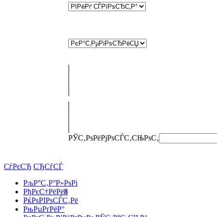
РЎС‚РѕРёРјРѕСЃС‚СЊ
РѕС‚
СѓРєСЂ
СЂСѓСЃ
РљР°С‚Р°Р»РѕРі
РђРєС†РёРё
8
РќРѕРІРѕСЃС‚Рё
РњРµРґРёР°