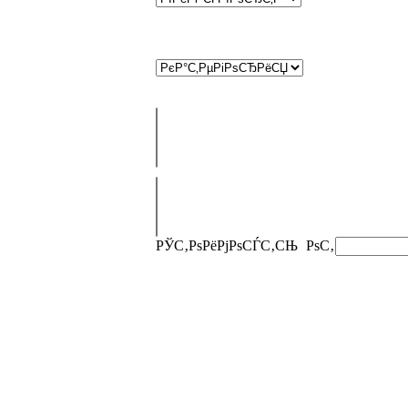
РЎС‚РѕРёРјРѕСЃС‚СЊ
РѕС‚