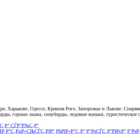
, Харькове, Одессе, Кривом Роге, Запорожье и Львове. Снаряже
орды, горные лыжи, сноуборды, ледовые коньки, туристическое 
С‚Р° СЃР°Р№С‚Р°
ЏР·Р°С‚РµР»СЊСЃС‚РІР°
РћРїР»Р°С‚Р°
Р”РѕСЃС‚Р°РІРєР°
Р’РѕР