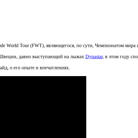
ide World Tour (FWT), являющегося, по сути, Чемпионатом мира 
из Швеции, давно выступающий на лыжах
Dynastar
, в этом году сп
йд, о его опыте и впечатлениях.