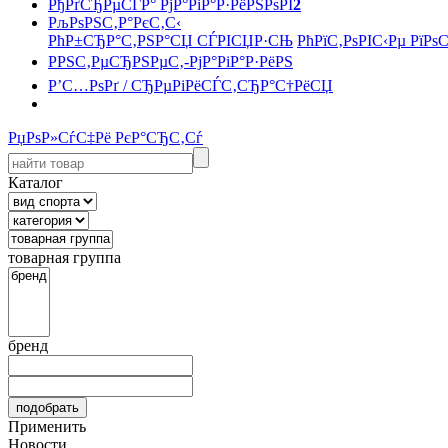
РђРґСЂРµСЃР° РјР°РіР°Р·РёРЅРѕРІ
2
РљРѕРЅС‚Р°РєС‚С‹
РћР±СЂР°С‚РЅР°СЏ СЃРІСЏР·СЊ
РћРїС‚РѕРІС‹Рµ РїРѕ
РРЅС‚РµСЂРЅРµС‚-РјР°РіР°Р·РёРЅ
Р’С…РѕРґ / СЂРµРіРёСЃС‚СЂР°С†РёСЏ
РџРѕР»СѓС‡Рё РєР°СЂС‚Сѓ
Каталог
товарная группа
бренд
Применить
Новости