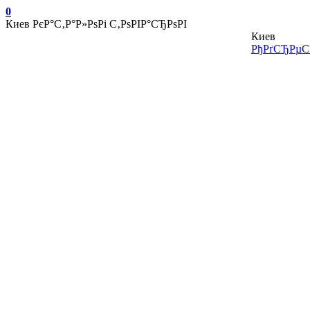
0
Киев
РєР°С‚Р°Р»РѕРі С‚РѕРІР°СЂРѕРІ
Киев
РђРґСЂРµСЃ