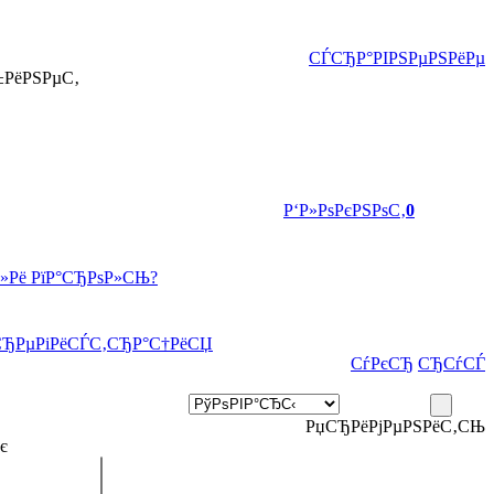
СЃСЂР°РІРЅРµРЅРёРµ
±РёРЅРµС‚
Р‘Р»РѕРєРЅРѕС‚
0
Р»Рё РїР°СЂРѕР»СЊ?
СЂРµРіРёСЃС‚СЂР°С†РёСЏ
СѓРєСЂ
СЂСѓСЃ
РџСЂРёРјРµРЅРёС‚СЊ
є