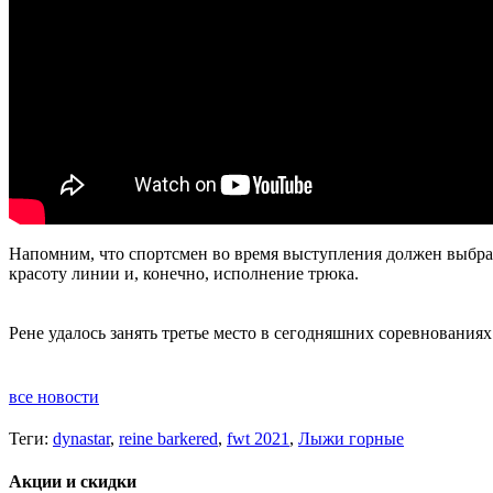
Напомним, что спортсмен во время выступления должен выбра
красоту линии и, конечно, исполнение трюка.
Рене удалось занять третье место в сегодняшних соревнованиях
все новости
Теги:
dynastar
,
reine barkered
,
fwt 2021
,
Лыжи горные
Акции и скидки