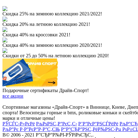
Скидка 25% на зимнюю коллекцию 2021/2022!
Скидка 20% на летнюю коллекцию 2021!
Скидка 40% на кроссовки 2021!
Скидка 40% на зимнюю коллекцию 2020/2021!
Скидки от 25 до 50% на летнюю коллекцию 2020!
Подарочные сертификаты Драйв-Спорт!
все акции
Спортивные магазины «Драйв-Спорт» в Виннице, Киеве, Днепре
спорта! Велосипеды горные и bmx, роликовые коньки и скейтб
марки и отличные цены!
РЎСЃС‹Р»РєРё
РљРѕРЅС‚Р°РєС‚С‹
Р’Р°РєР°РЅСЃРёРё
РљР°СЂ
РљР°Рє Р·Р°РєР°Р·Р°С‚СЊ
Р“Р°СЂР°РЅС‚РёР№РЅС‹Рµ РѕР±С
В© 2006 - 2021 Р”СЂР°Р№РІ-РЎРїРѕСЂС‚.