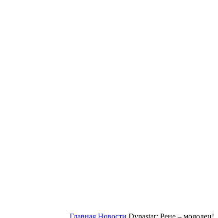
Главная
Новости
Dynastar: Рене – молодец!