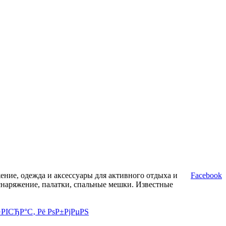
ние, одежда и аксессуары для активного отдыха и
Facebook
снаряжение, палатки, спальные мешки. Известные
·РІСЂР°С‚ Рё РѕР±РјРµРЅ