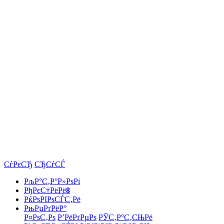
СѓРєСЂ
СЂСѓСЃ
РљР°С‚Р°Р»РѕРі
РђРєС†РёРё
8
РќРѕРІРѕСЃС‚Рё
РњРµРґРёР°
Р¤РѕС‚Рѕ
Р’РёРґРµРѕ
РЎС‚Р°С‚СЊРё