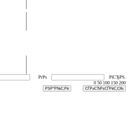
РґРѕ
РіСЂРЅ.
0
50
100
150
200