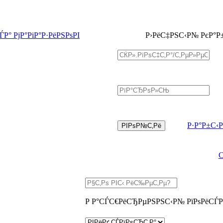
Р° РјР°РіР°Р·РёРЅРѕРІ
Р›РёС‡РЅС‹Р№ РєР°Р
Р·Р°Р±С‹
Р Р°СЃС€РёСЂРµРЅРЅС‹Р№ РїРѕРёСЃР