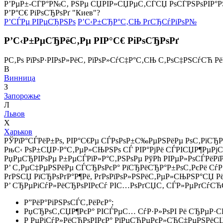
Р’РµР±-СЃР°Р№С‚ РЅРµ СЏРІР»СЏРµС‚СЃСЏ РѕСЃРЅРѕРІР°
Р’Р°С€ РіРѕСЂРѕРґ "Киев"?
Р’СЃРµ РІРµСЂРЅРѕ
Р’С‹Р±СЂР°С‚СЊ РґСЂСѓРіРѕР№
Р’С‹Р±РµСЂРёС‚Рµ РІР°С€ РіРѕСЂРѕРґ
Р­С‚Рѕ РїРѕР·РІРѕР»РёС‚ РїРѕР»СѓС‡Р°С‚СЊ С‚РѕС‡РЅСѓСЋ Р
В
Винница
З
Запорожье
Л
Львов
Х
Харьков
РЎРїР°СЃРёР±Рѕ, РІР°С€Рµ СЃРѕРѕР±С‰РµРЅРёРµ РѕС‚РїСЂР
РњС‹ РѕР±СЏР·Р°С‚РµР»СЊРЅРѕ СЃ РІР°РјРё СЃРІСЏР¶РµРј
РџРµСЂРІРѕРµ Р±РµСЃРїР»Р°С‚РЅРѕРµ РўРћ РІРµР»РѕСЃРёРї
Р’ С‚РµС‡РµРЅРёРµ СЃСЂРѕРєР° РїСЂРёСЂР°Р±РѕС‚РєРё СѓР·
РґРЅСЏ РїСЂРѕРґР°Р¶Рё, РґРѕРїРѕР»РЅРёС‚РµР»СЊРЅР°СЏ Р
Р’ СЂРµРіСѓР»РёСЂРѕРІРєСѓ РІС…РѕРґСЏС‚ СЃР»РµРґСѓСЋС
Р”РёР°РіРЅРѕСЃС‚РёРєР°;
РџСЂРѕС‚СЏР¶РєР° РІСЃРµС… СѓР·Р»РѕРІ Рё СЂРµР·
Р РµРіСѓР»РёСЂРѕРІРєР° РїРµСЂРµРєР»СЋС‡РµРЅРёСЏ