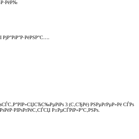
ЅР·РёР№
І РјР°РіР°Р·РёРЅР°С….
ЃРѕСЃС‚Р°РІР»СЏСЋС‰РµРіРѕ 3 (С‚СЂРё) РЅРµРґРµР»Рё СЃРѕ
ѕРёР·РІРѕРґРёС‚СЃСЏ Р±РµСЃРїР»Р°С‚РЅРѕ.