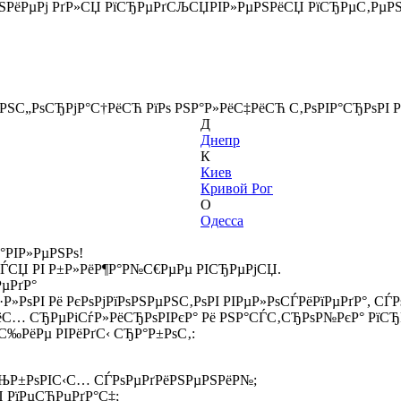
РЅРёРµРј РґР»СЏ РїСЂРµРґСЉСЏРІР»РµРЅРёСЏ РїСЂРµС‚РµР
ёРЅС„РѕСЂРјР°С†РёСЋ РїРѕ РЅР°Р»РёС‡РёСЋ С‚РѕРІР°СЂРѕРІ Р
Д
Днепр
К
Киев
Кривой Рог
О
Одесса
°РІР»РµРЅРѕ!
СЃСЏ РІ Р±Р»РёР¶Р°Р№С€РµРµ РІСЂРµРјСЏ.
РµРґР°
Р»РѕРІ Рё РєРѕРјРїРѕРЅРµРЅС‚РѕРІ РІРµР»РѕСЃРёРїРµРґР°, С
ёС… СЂРµРіСѓР»РёСЂРѕРІРєР° Рё РЅР°СЃС‚СЂРѕР№РєР° РїСЂР
‰РёРµ РІРёРґС‹ СЂР°Р±РѕС‚:
СЊР±РѕРІС‹С… СЃРѕРµРґРёРЅРµРЅРёР№;
 РїРµСЂРµРґР°С‡;