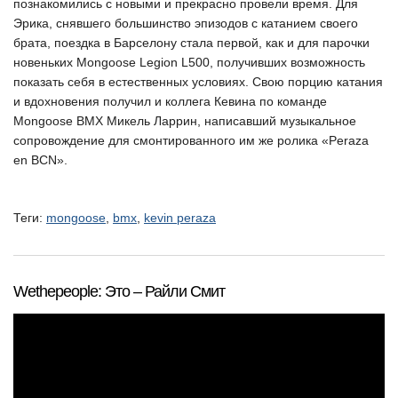
познакомились с новыми и прекрасно провели время. Для
Эрика, снявшего большинство эпизодов с катанием своего
брата, поездка в Барселону стала первой, как и для парочки
новеньких Mongoose Legion L500, получивших возможность
показать себя в естественных условиях. Свою порцию катания
и вдохновения получил и коллега Кевина по команде
Mongoose BMX Микель Ларрин, написавший музыкальное
сопровождение для смонтированного им же ролика «Peraza
en BCN».
Теги:
mongoose
,
bmx
,
kevin peraza
Wethepeople: Это – Райли Смит