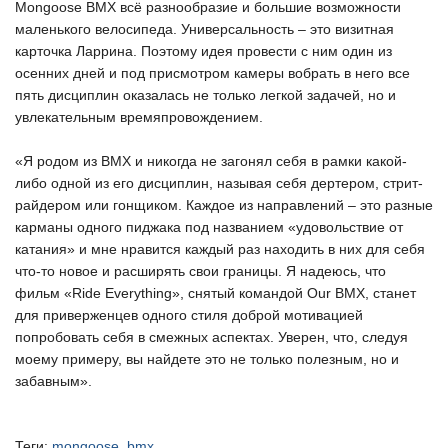
Mongoose BMX всё разнообразие и большие возможности
маленького велосипеда. Универсальность – это визитная
карточка Ларрина. Поэтому идея провести с ним один из
осенних дней и под присмотром камеры вобрать в него все
пять дисциплин оказалась не только легкой задачей, но и
увлекательным времяпровождением.
«Я родом из BMX и никогда не загонял себя в рамки какой-
либо одной из его дисциплин, называя себя дертером, стрит-
райдером или гонщиком. Каждое из направлений – это разные
карманы одного пиджака под названием «удовольствие от
катания» и мне нравится каждый раз находить в них для себя
что-то новое и расширять свои границы. Я надеюсь, что
фильм «Ride Everything», снятый командой Our BMX, станет
для приверженцев одного стиля доброй мотивацией
попробовать себя в смежных аспектах. Уверен, что, следуя
моему примеру, вы найдете это не только полезным, но и
забавным».
Теги:
mongoose
,
bmx