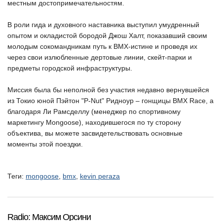
местным достопримечательностям.
В роли гида и духовного наставника выступил умудренный
опытом и окладистой бородой Джош Халт, показавший своим
молодым сокомандникам путь к BMX-истине и проведя их
через свои излюбленные дертовые линии, скейт-парки и
предметы городской инфраструктуры.
Миссия была бы неполной без участия недавно вернувшейся
из Токио юной Пэйтон "P-Nut" Ридноур – гонщицы BMX Race, а
благодаря Ли Рамсделлу (менеджер по спортивному
маркетингу Mongoose), находившегося по ту сторону
объектива, вы можете засвидетельствовать основные
моменты этой поездки.
Теги:
mongoose
,
bmx
,
kevin peraza
Radio: Максим Орсини