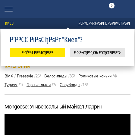
0
КИЕВ
РЄР°С‚Р°Р»РЅРІ С‚РЅРІР°СЂРЅРІ
Р’Р°С€ РіРѕСЂРѕРґ "Киев"?
Главная
Медиа
Видео
BMX / Freestyle
ВИДЕО
Р’СЃРΜ РІРΜСЂРЅРЅ
Р’С‹Р±СЂР°С‚СЊ РҐСЂСЃРІРЅР№
КАТЕГОРИИ
BMX / Freestyle
/26/
Велосипеды
/85/
Роликовые коньки
/4/
Туризм
/1/
Горные лыжи
/7/
Сноуборды
/15/
Mongoose: Универсальный Майкел Ларрин