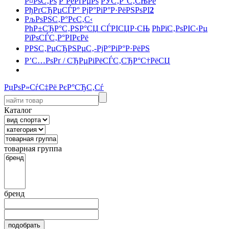
Р¤РѕС‚Рѕ
Р’РёРґРµРѕ
РЎС‚Р°С‚СЊРё
РђРґСЂРµСЃР° РјР°РіР°Р·РёРЅРѕРІ
2
РљРѕРЅС‚Р°РєС‚С‹
РћР±СЂР°С‚РЅР°СЏ СЃРІСЏР·СЊ
РћРїС‚РѕРІС‹Рµ
РїРѕСЃС‚Р°РІРєРё
РРЅС‚РµСЂРЅРµС‚-РјР°РіР°Р·РёРЅ
Р’С…РѕРґ / СЂРµРіРёСЃС‚СЂР°С†РёСЏ
РџРѕР»СѓС‡Рё РєР°СЂС‚Сѓ
Каталог
товарная группа
бренд