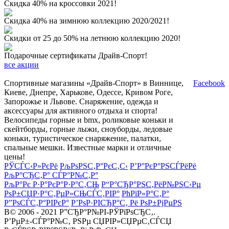
Скидка 40% на кроссовки 2021!
Скидка 40% на зимнюю коллекцию 2020/2021!
Скидки от 25 до 50% на летнюю коллекцию 2020!
Подарочные сертификаты Драйв-Спорт!
все акции
Спортивные магазины «Драйв-Спорт» в Виннице,
Facebook
Киеве, Днепре, Харькове, Одессе, Кривом Роге,
Запорожье и Львове. Снаряжение, одежда и
аксессуары для активного отдыха и спорта!
Велосипеды горные и bmx, роликовые коньки и
скейтборды, горные лыжи, сноуборды, ледовые
коньки, туристическое снаряжение, палатки,
спальные мешки. Известные марки и отличные
цены!
РЎСЃС‹Р»РєРё
РљРѕРЅС‚Р°РєС‚С‹
Р’Р°РєР°РЅСЃРёРё
РљР°СЂС‚Р° СЃР°Р№С‚Р°
РљР°Рє Р·Р°РєР°Р·Р°С‚СЊ
Р“Р°СЂР°РЅС‚РёР№РЅС‹Рµ
РѕР±СЏР·Р°С‚РµР»СЊСЃС‚РІР°
РћРїР»Р°С‚Р°
Р”РѕСЃС‚Р°РІРєР°
Р’РѕР·РІСЂР°С‚ Рё РѕР±РјРµРЅ
В© 2006 - 2021 Р”СЂР°Р№РІ-РЎРїРѕСЂС‚.
Р’РµР±-СЃР°Р№С‚ РЅРµ СЏРІР»СЏРµС‚СЃСЏ