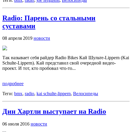
Теги:
bmx
,
radio
,
joe ferguson
,
Велосипеды
Radio: Парень со стальными
суставами
08 апреля 2019
новости
Так называет себя райдер Radio Bikes Кай Шульте-Lippern (Kai
Schulte-Lippern). Кай представил свой очередной видео-
проект. И тот, кто пробовал что-то...
подробнее
Теги:
bmx
,
radio
,
kai schulte-lippern
,
Велосипеды
Дин Хартли выступает на Radio
06 июля 2016
новости