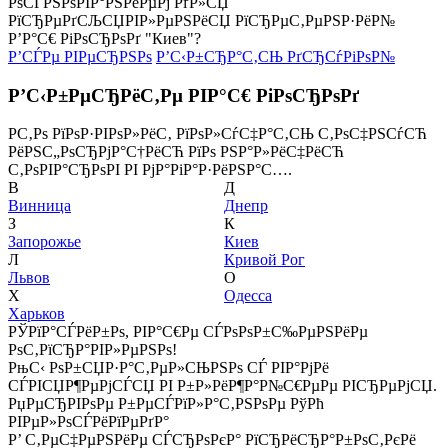
РѕСЃРЅРѕРІР°РЅРёРµРј РґР»СЏ
РїСЂРµРґСЉСЏРІР»РµРЅРёСЏ РїСЂРµС‚РµРЅР·РёР№
Р’Р°С€ РіРѕСЂРѕРґ "Киев"?
Р’СЃРµ РІРµСЂРЅРѕ
Р’С‹Р±СЂР°С‚СЊ РґСЂСѓРіРѕР№
Р’С‹Р±РµСЂРёС‚Рµ РІР°С€ РіРѕСЂРѕРґ
Р­С‚Рѕ РїРѕР·РІРѕР»РёС‚ РїРѕР»СѓС‡Р°С‚СЊ С‚РѕС‡РЅСѓСЋ
РёРЅС„РѕСЂРјР°С†РёСЋ РїРѕ РЅР°Р»РёС‡РёСЋ
С‚РѕРІР°СЂРѕРІ РІ РјР°РіР°Р·РёРЅР°С….
В
Д
Винница
Днепр
З
К
Запорожье
Киев
Л
Кривой Рог
Львов
О
Х
Одесса
Харьков
РЎРїР°СЃРёР±Рѕ, РІР°С€Рµ СЃРѕРѕР±С‰РµРЅРёРµ
РѕС‚РїСЂР°РІР»РµРЅРѕ!
РњС‹ РѕР±СЏР·Р°С‚РµР»СЊРЅРѕ СЃ РІР°РјРё
СЃРІСЏР¶РµРјСЃСЏ РІ Р±Р»РёР¶Р°Р№С€РµРµ РІСЂРµРјСЏ.
РџРµСЂРІРѕРµ Р±РµСЃРїР»Р°С‚РЅРѕРµ РўРћ
РІРµР»РѕСЃРёРїРµРґР°
Р’ С‚РµС‡РµРЅРёРµ СЃСЂРѕРєР° РїСЂРёСЂР°Р±РѕС‚РєРё