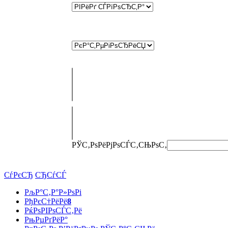
РЎС‚РѕРёРјРѕСЃС‚СЊ
РѕС‚
СѓРєСЂ
СЂСѓСЃ
РљР°С‚Р°Р»РѕРі
РђРєС†РёРё
8
РќРѕРІРѕСЃС‚Рё
РњРµРґРёР°