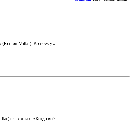
enton Millar). К своему...
) сказал так: «Когда всё...