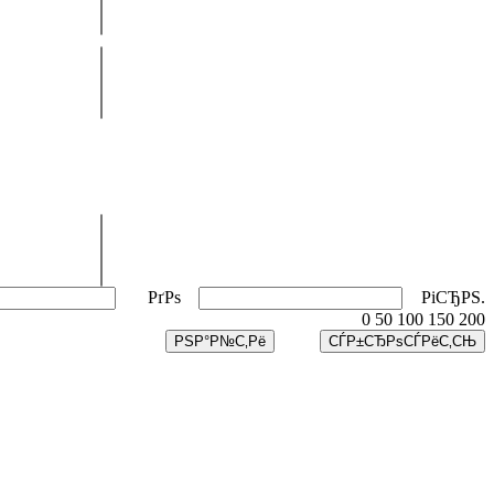
РґРѕ
РіСЂРЅ.
0
50
100
150
200