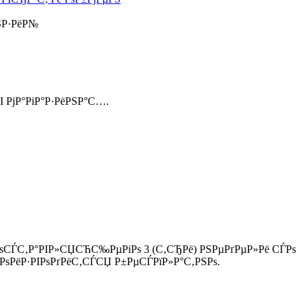
ЅР·РёР№
І РјР°РіР°Р·РёРЅР°С….
ЃРѕСЃС‚Р°РІР»СЏСЋС‰РµРіРѕ 3 (С‚СЂРё) РЅРµРґРµР»Рё СЃРѕ
ѕРёР·РІРѕРґРёС‚СЃСЏ Р±РµСЃРїР»Р°С‚РЅРѕ.