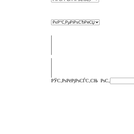
РЎС‚РѕРёРјРѕСЃС‚СЊ
РѕС‚