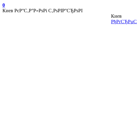
0
Киев
РєР°С‚Р°Р»РѕРі С‚РѕРІР°СЂРѕРІ
Киев
РђРґСЂРµСЃ