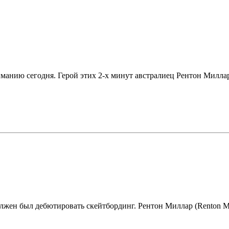
ию сегодня. Герой этих 2-х минут австралиец Рентон Миллар (R
н был дебютировать скейтбординг. Рентон Миллар (Renton Millar