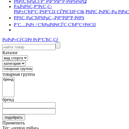
РђРґСЂРµСЃР° РјР°РіР°Р·РёРЅРѕРІ
2
РљРѕРЅС‚Р°РєС‚С‹
РћР±СЂР°С‚РЅР°СЏ СЃРІСЏР·СЊ
РћРїС‚РѕРІС‹Рµ РїРѕ
РРЅС‚РµСЂРЅРµС‚-РјР°РіР°Р·РёРЅ
Р’С…РѕРґ / СЂРµРіРёСЃС‚СЂР°С†РёСЏ
РџРѕР»СѓС‡Рё РєР°СЂС‚Сѓ
Каталог
товарная группа
бренд
Применить
Тег: «renton millar»