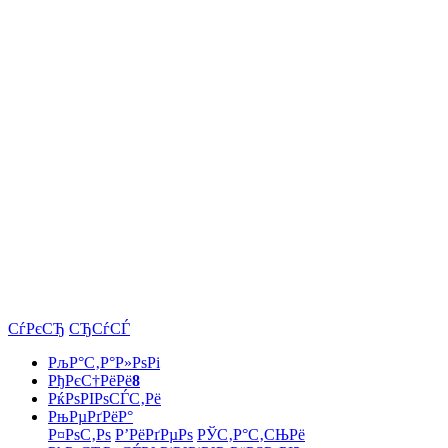
СѓРєСЂ
СЂСѓСЃ
РљР°С‚Р°Р»РѕРі
РђРєС†РёРё
8
РќРѕРІРѕСЃС‚Рё
РњРµРґРёР°
Р¤РѕС‚Рѕ
Р’РёРґРµРѕ
РЎС‚Р°С‚СЊРё