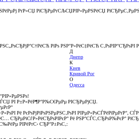
РЅРёРµРј РґР»СЏ РїСЂРµРґСЉСЏРІР»РµРЅРёСЏ РїСЂРµС‚РµР
ёРЅС„РѕСЂРјР°С†РёСЋ РїРѕ РЅР°Р»РёС‡РёСЋ С‚РѕРІР°СЂРѕРІ Р
Д
Днепр
К
Киев
Кривой Рог
О
Одесса
°РІР»РµРЅРѕ!
СЃСЏ РІ Р±Р»РёР¶Р°Р№С€РµРµ РІСЂРµРјСЏ.
РµРґР°
Р»РѕРІ Рё РєРѕРјРїРѕРЅРµРЅС‚РѕРІ РІРµР»РѕСЃРёРїРµРґР°, С
ёС… СЂРµРіСѓР»РёСЂРѕРІРєР° Рё РЅР°СЃС‚СЂРѕР№РєР° РїСЂР
‰РёРµ РІРёРґС‹ СЂР°Р±РѕС‚: