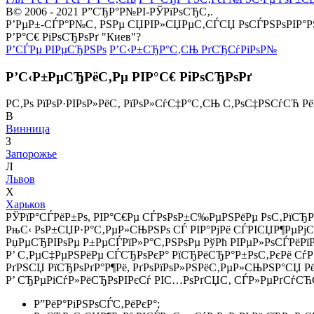
В© 2006 - 2021 Р”СЂР°Р№РІ-РЎРїРѕСЂС‚.
Р’РµР±-СЃР°Р№С‚ РЅРµ СЏРІР»СЏРµС‚СЃСЏ РѕСЃРЅРѕРІР°
Р’Р°С€ РіРѕСЂРѕРґ "Киев"?
Р’СЃРµ РІРµСЂРЅРѕ
Р’С‹Р±СЂР°С‚СЊ РґСЂСѓРіРѕР№
Р’С‹Р±РµСЂРёС‚Рµ РІР°С€ РіРѕСЂРѕРґ
Р­С‚Рѕ РїРѕР·РІРѕР»РёС‚ РїРѕР»СѓС‡Р°С‚СЊ С‚РѕС‡РЅСѓСЋ Р
В
Винница
З
Запорожье
Л
Львов
Х
Харьков
РЎРїР°СЃРёР±Рѕ, РІР°С€Рµ СЃРѕРѕР±С‰РµРЅРёРµ РѕС‚РїСЂР
РњС‹ РѕР±СЏР·Р°С‚РµР»СЊРЅРѕ СЃ РІР°РјРё СЃРІСЏР¶РµРј
РџРµСЂРІРѕРµ Р±РµСЃРїР»Р°С‚РЅРѕРµ РўРћ РІРµР»РѕСЃРёРї
Р’ С‚РµС‡РµРЅРёРµ СЃСЂРѕРєР° РїСЂРёСЂР°Р±РѕС‚РєРё СѓР·
РґРЅСЏ РїСЂРѕРґР°Р¶Рё, РґРѕРїРѕР»РЅРёС‚РµР»СЊРЅР°СЏ Р
Р’ СЂРµРіСѓР»РёСЂРѕРІРєСѓ РІС…РѕРґСЏС‚ СЃР»РµРґСѓСЋС
Р”РёР°РіРЅРѕСЃС‚РёРєР°;