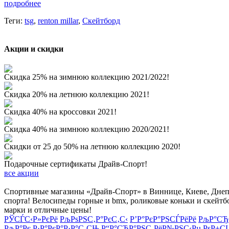
подробнее
Теги:
tsg
,
renton millar
,
Скейтборд
Акции и скидки
Скидка 25% на зимнюю коллекцию 2021/2022!
Скидка 20% на летнюю коллекцию 2021!
Скидка 40% на кроссовки 2021!
Скидка 40% на зимнюю коллекцию 2020/2021!
Скидки от 25 до 50% на летнюю коллекцию 2020!
Подарочные сертификаты Драйв-Спорт!
все акции
Спортивные магазины «Драйв-Спорт» в Виннице, Киеве, Днепре
спорта! Велосипеды горные и bmx, роликовые коньки и скейтб
марки и отличные цены!
РЎСЃС‹Р»РєРё
РљРѕРЅС‚Р°РєС‚С‹
Р’Р°РєР°РЅСЃРёРё
РљР°СЂ
РљР°Рє Р·Р°РєР°Р·Р°С‚СЊ
Р“Р°СЂР°РЅС‚РёР№РЅС‹Рµ РѕР±С