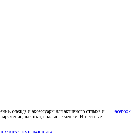
ние, одежда и аксессуары для активного отдыха и
Facebook
снаряжение, палатки, спальные мешки. Известные
·РІСЂР°С‚ Рё РѕР±РјРµРЅ