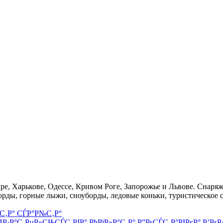
, Харькове, Одессе, Кривом Роге, Запорожье и Львове. Снаряже
орды, горные лыжи, сноуборды, ледовые коньки, туристическое 
С‚Р° СЃР°Р№С‚Р°
ЏР·Р°С‚РµР»СЊСЃС‚РІР°
РћРїР»Р°С‚Р°
Р”РѕСЃС‚Р°РІРєР°
Р’РѕР