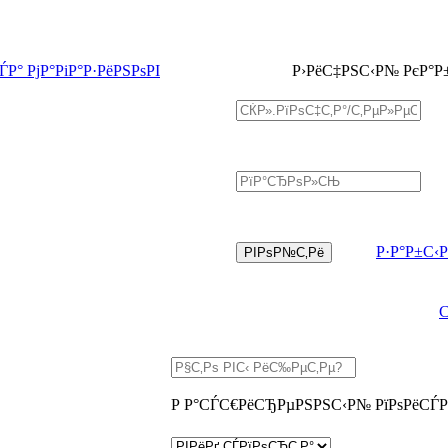
Р° РјР°РіР°Р·РёРЅРѕРІ
Р›РёС‡РЅС‹Р№ РєР°Р
Р·Р°Р±С‹
Р Р°СЃС€РёСЂРµРЅРЅС‹Р№ РїРѕРёСЃР