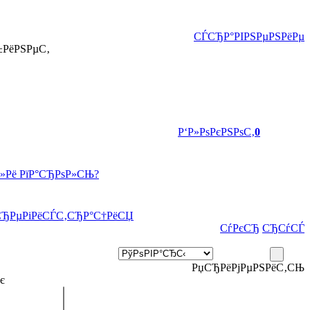
СЃСЂР°РІРЅРµРЅРёРµ
±РёРЅРµС‚
Р‘Р»РѕРєРЅРѕС‚
0
Р»Рё РїР°СЂРѕР»СЊ?
СЂРµРіРёСЃС‚СЂР°С†РёСЏ
СѓРєСЂ
СЂСѓСЃ
РџСЂРёРјРµРЅРёС‚СЊ
є