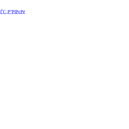
СЃС‚Р°РІРєРё