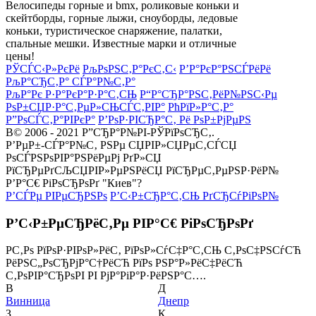
Велосипеды горные и bmx, роликовые коньки и
скейтборды, горные лыжи, сноуборды, ледовые
коньки, туристическое снаряжение, палатки,
спальные мешки. Известные марки и отличные
цены!
РЎСЃС‹Р»РєРё
РљРѕРЅС‚Р°РєС‚С‹
Р’Р°РєР°РЅСЃРёРё
РљР°СЂС‚Р° СЃР°Р№С‚Р°
РљР°Рє Р·Р°РєР°Р·Р°С‚СЊ
Р“Р°СЂР°РЅС‚РёР№РЅС‹Рµ
РѕР±СЏР·Р°С‚РµР»СЊСЃС‚РІР°
РћРїР»Р°С‚Р°
Р”РѕСЃС‚Р°РІРєР°
Р’РѕР·РІСЂР°С‚ Рё РѕР±РјРµРЅ
В© 2006 - 2021 Р”СЂР°Р№РІ-РЎРїРѕСЂС‚.
Р’РµР±-СЃР°Р№С‚ РЅРµ СЏРІР»СЏРµС‚СЃСЏ
РѕСЃРЅРѕРІР°РЅРёРµРј РґР»СЏ
РїСЂРµРґСЉСЏРІР»РµРЅРёСЏ РїСЂРµС‚РµРЅР·РёР№
Р’Р°С€ РіРѕСЂРѕРґ "Киев"?
Р’СЃРµ РІРµСЂРЅРѕ
Р’С‹Р±СЂР°С‚СЊ РґСЂСѓРіРѕР№
Р’С‹Р±РµСЂРёС‚Рµ РІР°С€ РіРѕСЂРѕРґ
Р­С‚Рѕ РїРѕР·РІРѕР»РёС‚ РїРѕР»СѓС‡Р°С‚СЊ С‚РѕС‡РЅСѓСЋ
РёРЅС„РѕСЂРјР°С†РёСЋ РїРѕ РЅР°Р»РёС‡РёСЋ
С‚РѕРІР°СЂРѕРІ РІ РјР°РіР°Р·РёРЅР°С….
В
Д
Винница
Днепр
З
К