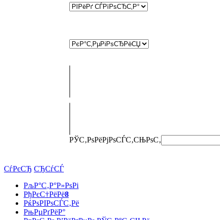
РЎС‚РѕРёРјРѕСЃС‚СЊ
РѕС‚
СѓРєСЂ
СЂСѓСЃ
РљР°С‚Р°Р»РѕРі
РђРєС†РёРё
8
РќРѕРІРѕСЃС‚Рё
РњРµРґРёР°