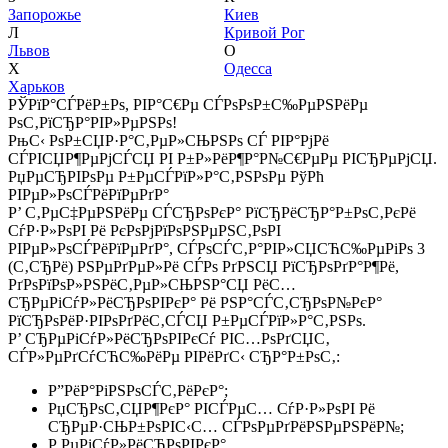
Запорожье
Киев
Л
Кривой Рог
Львов
О
Х
Одесса
Харьков
РЎРїР°СЃРёР±Рѕ, РІР°С€Рµ СЃРѕРѕР±С‰РµРЅРёРµ
РѕС‚РїСЂР°РІР»РµРЅРѕ!
РњС‹ РѕР±СЏР·Р°С‚РµР»СЊРЅРѕ СЃ РІР°РјРё
СЃРІСЏР¶РµРјСЃСЏ РІ Р±Р»РёР¶Р°Р№С€РµРµ РІСЂРµРјСЏ.
РџРµСЂРІРѕРµ Р±РµСЃРїР»Р°С‚РЅРѕРµ РўРћ
РІРµР»РѕСЃРёРїРµРґР°
Р’ С‚РµС‡РµРЅРёРµ СЃСЂРѕРєР° РїСЂРёСЂР°Р±РѕС‚РєРё
СѓР·Р»РѕРІ Рё РєРѕРјРїРѕРЅРµРЅС‚РѕРІ
РІРµР»РѕСЃРёРїРµРґР°, СЃРѕСЃС‚Р°РІР»СЏСЋС‰РµРіРѕ 3
(С‚СЂРё) РЅРµРґРµР»Рё СЃРѕ РґРЅСЏ РїСЂРѕРґР°Р¶Рё,
РґРѕРїРѕР»РЅРёС‚РµР»СЊРЅР°СЏ РёС…
СЂРµРіСѓР»РёСЂРѕРІРєР° Рё РЅР°СЃС‚СЂРѕР№РєР°
РїСЂРѕРёР·РІРѕРґРёС‚СЃСЏ Р±РµСЃРїР»Р°С‚РЅРѕ.
Р’ СЂРµРіСѓР»РёСЂРѕРІРєСѓ РІС…РѕРґСЏС‚
СЃР»РµРґСѓСЋС‰РёРµ РІРёРґС‹ СЂР°Р±РѕС‚:
Р”РёР°РіРЅРѕСЃС‚РёРєР°;
РџСЂРѕС‚СЏР¶РєР° РІСЃРµС… СѓР·Р»РѕРІ Рё
СЂРµР·СЊР±РѕРІС‹С… СЃРѕРµРґРёРЅРµРЅРёР№;
Р РµРіСѓР»РёСЂРѕРІРєР°