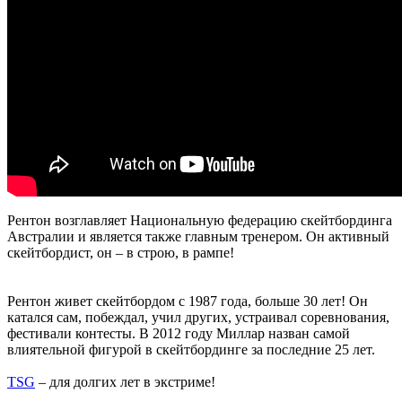
Рентон возглавляет Национальную федерацию скейтбординга
Австралии и является также главным тренером. Он активный
скейтбордист, он – в строю, в рампе!
Рентон живет скейтбордом с 1987 года, больше 30 лет! Он
катался сам, побеждал, учил других, устраивал соревнования,
фестивали контесты. В 2012 году Миллар назван самой
влиятельной фигурой в скейтбординге за последние 25 лет.
TSG
– для долгих лет в экстриме!