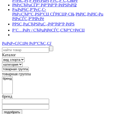
Р¤РѕС‚Рѕ
Р’РёРґРµРѕ
РЎС‚Р°С‚СЊРё
РђРґСЂРµСЃР° РјР°РіР°Р·РёРЅРѕРІ
2
РљРѕРЅС‚Р°РєС‚С‹
РћР±СЂР°С‚РЅР°СЏ СЃРІСЏР·СЊ
РћРїС‚РѕРІС‹Рµ
РїРѕСЃС‚Р°РІРєРё
РРЅС‚РµСЂРЅРµС‚-РјР°РіР°Р·РёРЅ
Р’С…РѕРґ / СЂРµРіРёСЃС‚СЂР°С†РёСЏ
РџРѕР»СѓС‡Рё РєР°СЂС‚Сѓ
Каталог
товарная группа
бренд