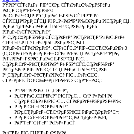
РЎРїР°СЃРёР±Рѕ, РІР°С€Рµ СЃРѕРѕР±С‰РµРЅРёРµ
РѕС‚РїСЂР°РІР»РµРЅРѕ!
РњС‹ РѕР±СЏР·Р°С‚РµР»СЊРЅРѕ СЃ РІР°РјРё
СЃРІСЏР¶РµРјСЃСЏ РІ Р±Р»РёР¶Р°Р№С€РµРµ РІСЂРµРјСЏ.
РџРµСЂРІРѕРµ Р±РµСЃРїР»Р°С‚РЅРѕРµ РўРћ
РІРµР»РѕСЃРёРїРµРґР°
Р’ С‚РµС‡РµРЅРёРµ СЃСЂРѕРєР° РїСЂРёСЂР°Р±РѕС‚РєРё
СѓР·Р»РѕРІ Рё РєРѕРјРїРѕРЅРµРЅС‚РѕРІ
РІРµР»РѕСЃРёРїРµРґР°, СЃРѕСЃС‚Р°РІР»СЏСЋС‰РµРіРѕ 3
(С‚СЂРё) РЅРµРґРµР»Рё СЃРѕ РґРЅСЏ РїСЂРѕРґР°Р¶Рё,
РґРѕРїРѕР»РЅРёС‚РµР»СЊРЅР°СЏ РёС…
СЂРµРіСѓР»РёСЂРѕРІРєР° Рё РЅР°СЃС‚СЂРѕР№РєР°
РїСЂРѕРёР·РІРѕРґРёС‚СЃСЏ Р±РµСЃРїР»Р°С‚РЅРѕ.
Р’ СЂРµРіСѓР»РёСЂРѕРІРєСѓ РІС…РѕРґСЏС‚
СЃР»РµРґСѓСЋС‰РёРµ РІРёРґС‹ СЂР°Р±РѕС‚:
Р”РёР°РіРЅРѕСЃС‚РёРєР°;
РџСЂРѕС‚СЏР¶РєР° РІСЃРµС… СѓР·Р»РѕРІ Рё
СЂРµР·СЊР±РѕРІС‹С… СЃРѕРµРґРёРЅРµРЅРёР№;
Р РµРіСѓР»РёСЂРѕРІРєР°
РїРµСЂРµРєР»СЋС‡РµРЅРёСЏ РїРµСЂРµРґР°С‡;
Р РµРіСѓР»РёСЂРѕРІРєР° С‚РѕСЂРјРѕР·РѕРІ;
РќР°РєР°С‡РєР° РєРѕР»РµСЃ.
РџСЂРё РІС‹СЏРІР»РµРЅРёРё