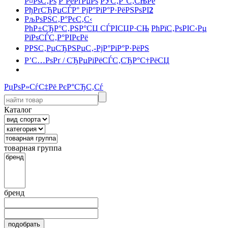
Р¤РѕС‚Рѕ
Р’РёРґРµРѕ
РЎС‚Р°С‚СЊРё
РђРґСЂРµСЃР° РјР°РіР°Р·РёРЅРѕРІ
2
РљРѕРЅС‚Р°РєС‚С‹
РћР±СЂР°С‚РЅР°СЏ СЃРІСЏР·СЊ
РћРїС‚РѕРІС‹Рµ
РїРѕСЃС‚Р°РІРєРё
РРЅС‚РµСЂРЅРµС‚-РјР°РіР°Р·РёРЅ
Р’С…РѕРґ / СЂРµРіРёСЃС‚СЂР°С†РёСЏ
РџРѕР»СѓС‡Рё РєР°СЂС‚Сѓ
Каталог
товарная группа
бренд