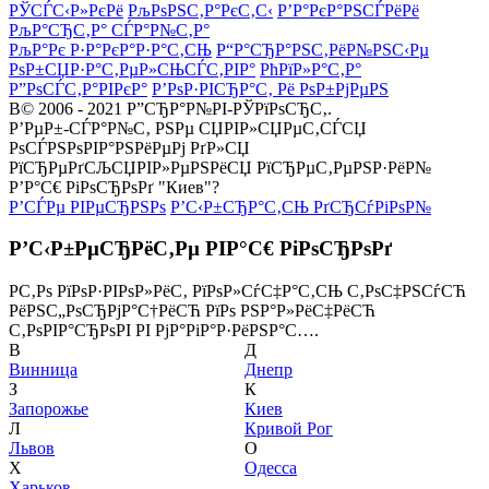
РЎСЃС‹Р»РєРё
РљРѕРЅС‚Р°РєС‚С‹
Р’Р°РєР°РЅСЃРёРё
РљР°СЂС‚Р° СЃР°Р№С‚Р°
РљР°Рє Р·Р°РєР°Р·Р°С‚СЊ
Р“Р°СЂР°РЅС‚РёР№РЅС‹Рµ
РѕР±СЏР·Р°С‚РµР»СЊСЃС‚РІР°
РћРїР»Р°С‚Р°
Р”РѕСЃС‚Р°РІРєР°
Р’РѕР·РІСЂР°С‚ Рё РѕР±РјРµРЅ
В© 2006 - 2021 Р”СЂР°Р№РІ-РЎРїРѕСЂС‚.
Р’РµР±-СЃР°Р№С‚ РЅРµ СЏРІР»СЏРµС‚СЃСЏ
РѕСЃРЅРѕРІР°РЅРёРµРј РґР»СЏ
РїСЂРµРґСЉСЏРІР»РµРЅРёСЏ РїСЂРµС‚РµРЅР·РёР№
Р’Р°С€ РіРѕСЂРѕРґ "Киев"?
Р’СЃРµ РІРµСЂРЅРѕ
Р’С‹Р±СЂР°С‚СЊ РґСЂСѓРіРѕР№
Р’С‹Р±РµСЂРёС‚Рµ РІР°С€ РіРѕСЂРѕРґ
Р­С‚Рѕ РїРѕР·РІРѕР»РёС‚ РїРѕР»СѓС‡Р°С‚СЊ С‚РѕС‡РЅСѓСЋ
РёРЅС„РѕСЂРјР°С†РёСЋ РїРѕ РЅР°Р»РёС‡РёСЋ
С‚РѕРІР°СЂРѕРІ РІ РјР°РіР°Р·РёРЅР°С….
В
Д
Винница
Днепр
З
К
Запорожье
Киев
Л
Кривой Рог
Львов
О
Х
Одесса
Харьков