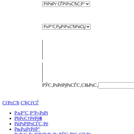
РЎС‚РѕРёРјРѕСЃС‚СЊ
РѕС‚
СѓРєСЂ
СЂСѓСЃ
РљР°С‚Р°Р»РѕРі
РђРєС†РёРё
8
РќРѕРІРѕСЃС‚Рё
РњРµРґРёР°