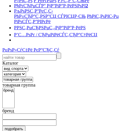
Р¤РѕС‚Рѕ
Р’РёРґРµРѕ
РЎС‚Р°С‚СЊРё
РђРґСЂРµСЃР° РјР°РіР°Р·РёРЅРѕРІ
2
РљРѕРЅС‚Р°РєС‚С‹
РћР±СЂР°С‚РЅР°СЏ СЃРІСЏР·СЊ
РћРїС‚РѕРІС‹Рµ
РїРѕСЃС‚Р°РІРєРё
РРЅС‚РµСЂРЅРµС‚-РјР°РіР°Р·РёРЅ
Р’С…РѕРґ / СЂРµРіРёСЃС‚СЂР°С†РёСЏ
РџРѕР»СѓС‡Рё РєР°СЂС‚Сѓ
Каталог
товарная группа
бренд