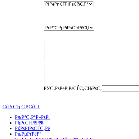
РЎС‚РѕРёРјРѕСЃС‚СЊ
РѕС‚
СѓРєСЂ
СЂСѓСЃ
РљР°С‚Р°Р»РѕРі
РђРєС†РёРё
8
РќРѕРІРѕСЃС‚Рё
РњРµРґРёР°