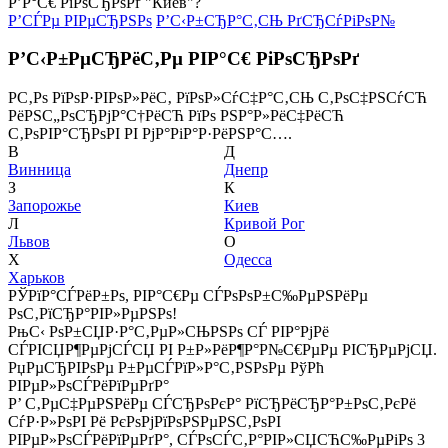
Р’Р°С€ РіРѕСЂРѕРґ "Киев"?
Р’СЃРµ РІРµСЂРЅРѕ
Р’С‹Р±СЂР°С‚СЊ РґСЂСѓРіРѕР№
Р’С‹Р±РµСЂРёС‚Рµ РІР°С€ РіРѕСЂРѕРґ
Р­С‚Рѕ РїРѕР·РІРѕР»РёС‚ РїРѕР»СѓС‡Р°С‚СЊ С‚РѕС‡РЅСѓСЋ
РёРЅС„РѕСЂРјР°С†РёСЋ РїРѕ РЅР°Р»РёС‡РёСЋ
С‚РѕРІР°СЂРѕРІ РІ РјР°РіР°Р·РёРЅР°С….
В
Д
Винница
Днепр
З
К
Запорожье
Киев
Л
Кривой Рог
Львов
О
Х
Одесса
Харьков
РЎРїР°СЃРёР±Рѕ, РІР°С€Рµ СЃРѕРѕР±С‰РµРЅРёРµ
РѕС‚РїСЂР°РІР»РµРЅРѕ!
РњС‹ РѕР±СЏР·Р°С‚РµР»СЊРЅРѕ СЃ РІР°РјРё
СЃРІСЏР¶РµРјСЃСЏ РІ Р±Р»РёР¶Р°Р№С€РµРµ РІСЂРµРјСЏ.
РџРµСЂРІРѕРµ Р±РµСЃРїР»Р°С‚РЅРѕРµ РўРћ
РІРµР»РѕСЃРёРїРµРґР°
Р’ С‚РµС‡РµРЅРёРµ СЃСЂРѕРєР° РїСЂРёСЂР°Р±РѕС‚РєРё
СѓР·Р»РѕРІ Рё РєРѕРјРїРѕРЅРµРЅС‚РѕРІ
РІРµР»РѕСЃРёРїРµРґР°, СЃРѕСЃС‚Р°РІР»СЏСЋС‰РµРіРѕ 3