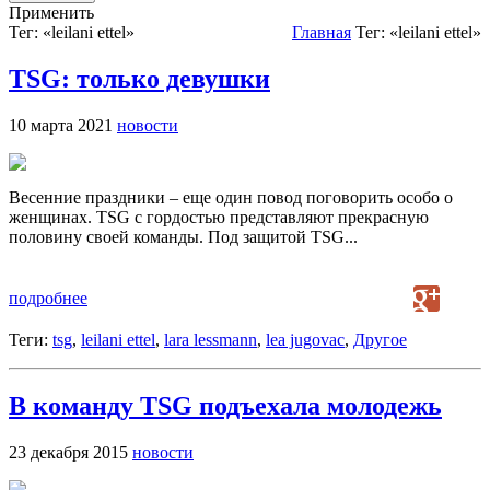
Применить
Тег: «leilani ettel»
Главная
Тег: «leilani ettel»
TSG: только девушки
10 марта 2021
новости
Весенние праздники – еще один повод поговорить особо о
женщинах. TSG с гордостью представляют прекрасную
половину своей команды. Под защитой TSG...
подробнее
Теги:
tsg
,
leilani ettel
,
lara lessmann
,
lea jugovac
,
Другое
В команду TSG подъехала молодежь
23 декабря 2015
новости