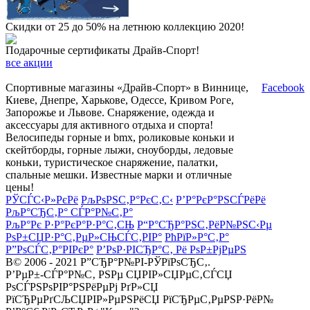
Скидки от 25 до 50% на летнюю коллекцию 2020!
Подарочные сертификаты Драйв-Спорт!
все акции
Спортивные магазины «Драйв-Спорт» в Виннице,
Facebook
Киеве, Днепре, Харькове, Одессе, Кривом Роге,
Запорожье и Львове. Снаряжение, одежда и
аксессуары для активного отдыха и спорта!
Велосипеды горные и bmx, роликовые коньки и
скейтборды, горные лыжи, сноуборды, ледовые
коньки, туристическое снаряжение, палатки,
спальные мешки. Известные марки и отличные
цены!
РЎСЃС‹Р»РєРё
РљРѕРЅС‚Р°РєС‚С‹
Р’Р°РєР°РЅСЃРёРё
РљР°СЂС‚Р° СЃР°Р№С‚Р°
РљР°Рє Р·Р°РєР°Р·Р°С‚СЊ
Р“Р°СЂР°РЅС‚РёР№РЅС‹Рµ
РѕР±СЏР·Р°С‚РµР»СЊСЃС‚РІР°
РћРїР»Р°С‚Р°
Р”РѕСЃС‚Р°РІРєР°
Р’РѕР·РІСЂР°С‚ Рё РѕР±РјРµРЅ
В© 2006 - 2021 Р”СЂР°Р№РІ-РЎРїРѕСЂС‚.
Р’РµР±-СЃР°Р№С‚ РЅРµ СЏРІР»СЏРµС‚СЃСЏ
РѕСЃРЅРѕРІР°РЅРёРµРј РґР»СЏ
РїСЂРµРґСЉСЏРІР»РµРЅРёСЏ РїСЂРµС‚РµРЅР·РёР№