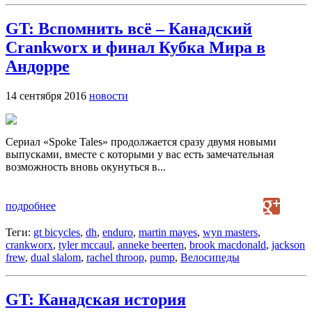
GT: Вспомнить всё – Канадский
Crankworx и финал Кубка Мира в
Андорре
14 сентября 2016
новости
Сериал «Spoke Tales» продолжается сразу двумя новыми
выпусками, вместе с которыми у вас есть замечательная
возможность вновь окунуться в...
подробнее
Теги:
gt bicycles
,
dh
,
enduro
,
martin mayes
,
wyn masters
,
crankworx
,
tyler mccaul
,
anneke beerten
,
brook macdonald
,
jackson
frew
,
dual slalom
,
rachel throop
,
pump
,
Велосипеды
GT: Канадская история