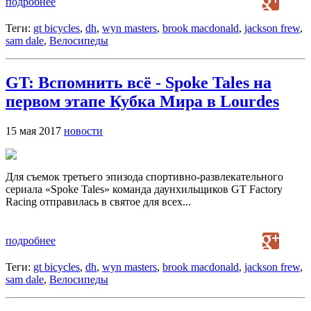
подробнее
Теги:
gt bicycles
,
dh
,
wyn masters
,
brook macdonald
,
jackson frew
,
sam dale
,
Велосипеды
GT: Вспомнить всё - Spoke Tales на
первом этапе Кубка Мира в Lourdes
15 мая 2017
новости
Для съемок третьего эпизода спортивно-развлекательного
сериала «Spoke Tales» команда даунхильщиков GT Factory
Racing отправилась в святое для всех...
подробнее
Теги:
gt bicycles
,
dh
,
wyn masters
,
brook macdonald
,
jackson frew
,
sam dale
,
Велосипеды