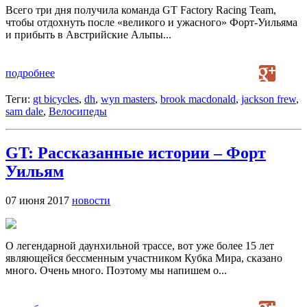
Всего три дня получила команда GT Factory Racing Team,
чтобы отдохнуть после «великого и ужасного» Форт-Уильяма
и прибыть в Австрийские Альпы...
подробнее
Теги:
gt bicycles
,
dh
,
wyn masters
,
brook macdonald
,
jackson frew
,
sam dale
,
Велосипеды
GT: Рассказанные истории – Форт
Уильям
07 июня 2017
новости
О легендарной даунхильной трассе, вот уже более 15 лет
являющейся бессменным участником Кубка Мира, сказано
много. Очень много. Поэтому мы напишем о...