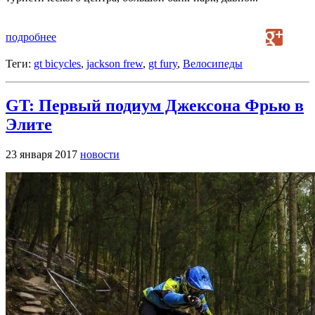
подробнее
Теги:
gt bicycles
,
jackson frew
,
gt fury
,
Велосипеды
GT: Первый подиум Джексона Фрью в
Элите
23 января 2017
новости