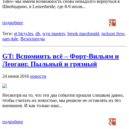
Tales» мы имеем возможность снова ненадолго вернуться в
Швейцарию, в Lenzerheide, где 8-9 июля...
подробнее
Теги:
gt bicycles
,
dh
,
wyn masters
,
brook macdonald
,
jackson frew
,
sam dale
,
Велосипеды
GT: Вспомнить всё – Форт-Вильям и
Леоганг. Пыльный и грязный
24 июня 2016
новости
Несмотря на то, что эти два события прошли слишком давно,
чтобы считать их новостью, мы решили не оставлять их без
внимания. И как только наш...
подробнее