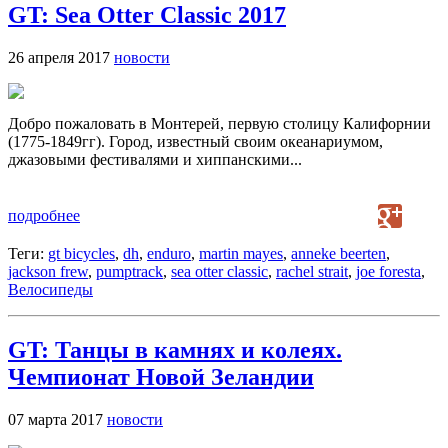
GT: Sea Otter Classic 2017
26 апреля 2017
новости
Добро пожаловать в Монтерей, первую столицу Калифорнии
(1775-1849гг). Город, известный своим океанариумом,
джазовыми фестивалями и хиппанскими...
подробнее
Теги:
gt bicycles
,
dh
,
enduro
,
martin mayes
,
anneke beerten
,
jackson frew
,
pumptrack
,
sea otter classic
,
rachel strait
,
joe foresta
,
Велосипеды
GT: Танцы в камнях и колеях.
Чемпионат Новой Зеландии
07 марта 2017
новости