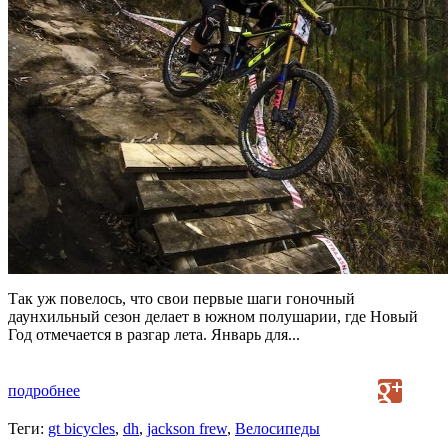
Так уж повелось, что свои первые шаги гоночный
даунхильный сезон делает в южном полушарии, где Новый
Год отмечается в разгар лета. Январь для...
подробнее
Теги:
gt bicycles
,
dh
,
jackson frew
,
Велосипеды