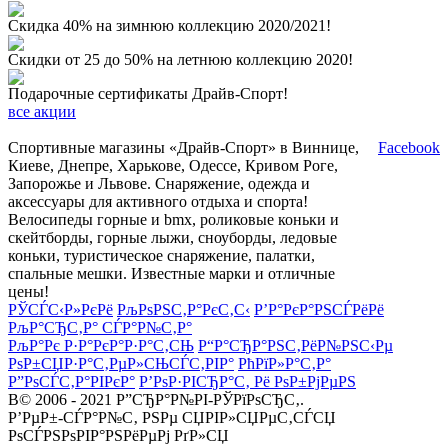
Скидка 40% на зимнюю коллекцию 2020/2021!
Скидки от 25 до 50% на летнюю коллекцию 2020!
Подарочные сертификаты Драйв-Спорт!
все акции
Спортивные магазины «Драйв-Спорт» в Виннице,
Facebook
Киеве, Днепре, Харькове, Одессе, Кривом Роге,
Запорожье и Львове. Снаряжение, одежда и
аксессуары для активного отдыха и спорта!
Велосипеды горные и bmx, роликовые коньки и
скейтборды, горные лыжи, сноуборды, ледовые
коньки, туристическое снаряжение, палатки,
спальные мешки. Известные марки и отличные
цены!
РЎСЃС‹Р»РєРё
РљРѕРЅС‚Р°РєС‚С‹
Р’Р°РєР°РЅСЃРёРё
РљР°СЂС‚Р° СЃР°Р№С‚Р°
РљР°Рє Р·Р°РєР°Р·Р°С‚СЊ
Р“Р°СЂР°РЅС‚РёР№РЅС‹Рµ
РѕР±СЏР·Р°С‚РµР»СЊСЃС‚РІР°
РћРїР»Р°С‚Р°
Р”РѕСЃС‚Р°РІРєР°
Р’РѕР·РІСЂР°С‚ Рё РѕР±РјРµРЅ
В© 2006 - 2021 Р”СЂР°Р№РІ-РЎРїРѕСЂС‚.
Р’РµР±-СЃР°Р№С‚ РЅРµ СЏРІР»СЏРµС‚СЃСЏ
РѕСЃРЅРѕРІР°РЅРёРµРј РґР»СЏ