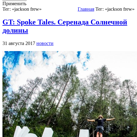
Применить
Тег: «jackson frew»
Главная
Тег: «jackson frew»
GT: Spoke Tales. Серенада Солнечной
долины
31 августа 2017
новости