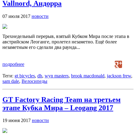
Vallnord, Андорра
07 июля 2017
новости
Трехнедельный перерыв, взятый Кубком Мира после этапа в
австрийском Леоганге, пролетел незаметно. Ещё более
незаметным его сделали два раунда...
подробнее
Теги:
gt bicycles
,
dh
,
wyn masters
,
brook macdonald
,
jackson frew
,
sam dale
,
Велосипеды
GT Factory Racing Team на третьем
этапе Кубка Мира – Leogang 2017
19 июня 2017
новости