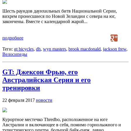
Шесть раундов даунхильных битв Национальной Серии,
вихрем пронесшиеся по Новой Зеландии с севера на юг,
закончены. Вместе с календарной жарой...
подробнее
Теги:
gt bicycles
,
dh
,
wyn masters
,
brook macdonald
,
jackson frew
,
Велосипеды
GT: Джексон Фрью, его
Австралийская Серия и его
тренировки
22 февраля 2017
новости
Курортное местечко Thredbo, расположенное на юге
Австралии и включающее в себя, помимо горнолыжного и
туристического центра, большой байк-парк, давно...