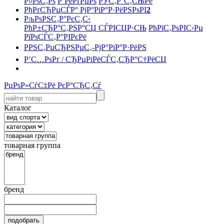
Р¤РѕС‚Рѕ
Р’РёРґРµРѕ
РЎС‚Р°С‚СЊРё
РђРґСЂРµСЃР° РјР°РіР°Р·РёРЅРѕРІ
2
РљРѕРЅС‚Р°РєС‚С‹
РћР±СЂР°С‚РЅР°СЏ СЃРІСЏР·СЊ
РћРїС‚РѕРІС‹Рµ
РїРѕСЃС‚Р°РІРєРё
РРЅС‚РµСЂРЅРµС‚-РјР°РіР°Р·РёРЅ
Р’С…РѕРґ / СЂРµРіРёСЃС‚СЂР°С†РёСЏ
РџРѕР»СѓС‡Рё РєР°СЂС‚Сѓ
Каталог
товарная группа
бренд