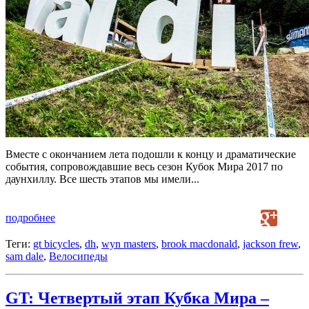
Вместе с окончанием лета подошли к концу и драматические
события, сопровождавшие весь сезон Кубок Мира 2017 по
даунхиллу. Все шесть этапов мы имели...
подробнее
Теги:
gt bicycles
,
dh
,
wyn masters
,
brook macdonald
,
jackson frew
,
sam dale
,
Велосипеды
GT: Четвертый этап Кубка Мира –