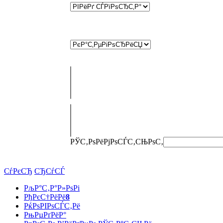
РЎС‚РѕРёРјРѕСЃС‚СЊ
РѕС‚
СѓРєСЂ
СЂСѓСЃ
РљР°С‚Р°Р»РѕРі
РђРєС†РёРё
8
РќРѕРІРѕСЃС‚Рё
РњРµРґРёР°