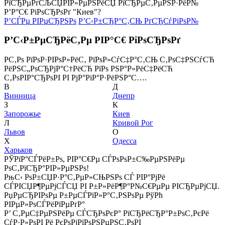
РїСЂРµРґСЉСЏРІР»РµРЅРёСЏ РїСЂРµС‚РµРЅР·РёР№
Р’Р°С€ РіРѕСЂРѕРґ "Киев"?
Р’СЃРµ РІРµСЂРЅРѕ
Р’С‹Р±СЂР°С‚СЊ РґСЂСѓРіРѕР№
Р’С‹Р±РµСЂРёС‚Рµ РІР°С€ РіРѕСЂРѕРґ
Р­С‚Рѕ РїРѕР·РІРѕР»РёС‚ РїРѕР»СѓС‡Р°С‚СЊ С‚РѕС‡РЅСѓСЋ
РёРЅС„РѕСЂРјР°С†РёСЋ РїРѕ РЅР°Р»РёС‡РёСЋ
С‚РѕРІР°СЂРѕРІ РІ РјР°РіР°Р·РёРЅР°С….
В
Д
Винница
Днепр
З
К
Запорожье
Киев
Л
Кривой Рог
Львов
О
Х
Одесса
Харьков
РЎРїР°СЃРёР±Рѕ, РІР°С€Рµ СЃРѕРѕР±С‰РµРЅРёРµ
РѕС‚РїСЂР°РІР»РµРЅРѕ!
РњС‹ РѕР±СЏР·Р°С‚РµР»СЊРЅРѕ СЃ РІР°РјРё
СЃРІСЏР¶РµРјСЃСЏ РІ Р±Р»РёР¶Р°Р№С€РµРµ РІСЂРµРјСЏ.
РџРµСЂРІРѕРµ Р±РµСЃРїР»Р°С‚РЅРѕРµ РўРћ
РІРµР»РѕСЃРёРїРµРґР°
Р’ С‚РµС‡РµРЅРёРµ СЃСЂРѕРєР° РїСЂРёСЂР°Р±РѕС‚РєРё
СѓР·Р»РѕРІ Рё РєРѕРјРїРѕРЅРµРЅС‚РѕРІ