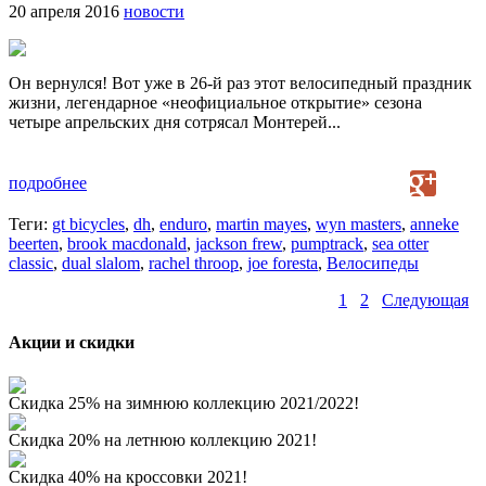
20 апреля 2016
новости
Он вернулся! Вот уже в 26-й раз этот велосипедный праздник
жизни, легендарное «неофициальное открытие» сезона
четыре апрельских дня сотрясал Монтерей...
подробнее
Теги:
gt bicycles
,
dh
,
enduro
,
martin mayes
,
wyn masters
,
anneke
beerten
,
brook macdonald
,
jackson frew
,
pumptrack
,
sea otter
classic
,
dual slalom
,
rachel throop
,
joe foresta
,
Велосипеды
1
2
Следующая
Акции и скидки
Скидка 25% на зимнюю коллекцию 2021/2022!
Скидка 20% на летнюю коллекцию 2021!
Скидка 40% на кроссовки 2021!