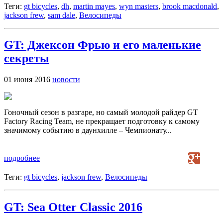
Теги:
gt bicycles
,
dh
,
martin mayes
,
wyn masters
,
brook macdonald
,
jackson frew
,
sam dale
,
Велосипеды
GT: Джексон Фрью и его маленькие
секреты
01 июня 2016
новости
Гоночный сезон в разгаре, но самый молодой райдер GT
Factory Racing Team, не прекращает подготовку к самому
значимому событию в даунхилле – Чемпионату...
подробнее
Теги:
gt bicycles
,
jackson frew
,
Велосипеды
GT: Sea Otter Classic 2016