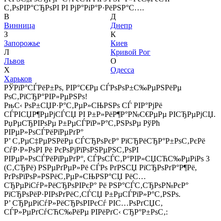
С‚РѕРІР°СЂРѕРІ РІ РјР°РіР°Р·РёРЅР°С….
В
Д
Винница
Днепр
З
К
Запорожье
Киев
Л
Кривой Рог
Львов
О
Х
Одесса
Харьков
РЎРїР°СЃРёР±Рѕ, РІР°С€Рµ СЃРѕРѕР±С‰РµРЅРёРµ
РѕС‚РїСЂР°РІР»РµРЅРѕ!
РњС‹ РѕР±СЏР·Р°С‚РµР»СЊРЅРѕ СЃ РІР°РјРё
СЃРІСЏР¶РµРјСЃСЏ РІ Р±Р»РёР¶Р°Р№С€РµРµ РІСЂРµРјСЏ.
РџРµСЂРІРѕРµ Р±РµСЃРїР»Р°С‚РЅРѕРµ РўРћ
РІРµР»РѕСЃРёРїРµРґР°
Р’ С‚РµС‡РµРЅРёРµ СЃСЂРѕРєР° РїСЂРёСЂР°Р±РѕС‚РєРё
СѓР·Р»РѕРІ Рё РєРѕРјРїРѕРЅРµРЅС‚РѕРІ
РІРµР»РѕСЃРёРїРµРґР°, СЃРѕСЃС‚Р°РІР»СЏСЋС‰РµРіРѕ 3
(С‚СЂРё) РЅРµРґРµР»Рё СЃРѕ РґРЅСЏ РїСЂРѕРґР°Р¶Рё,
РґРѕРїРѕР»РЅРёС‚РµР»СЊРЅР°СЏ РёС…
СЂРµРіСѓР»РёСЂРѕРІРєР° Рё РЅР°СЃС‚СЂРѕР№РєР°
РїСЂРѕРёР·РІРѕРґРёС‚СЃСЏ Р±РµСЃРїР»Р°С‚РЅРѕ.
Р’ СЂРµРіСѓР»РёСЂРѕРІРєСѓ РІС…РѕРґСЏС‚
СЃР»РµРґСѓСЋС‰РёРµ РІРёРґС‹ СЂР°Р±РѕС‚: