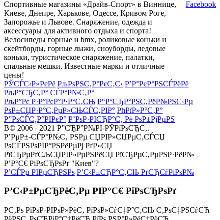
Спортивные магазины «Драйв-Спорт» в Виннице,
Facebook
Киеве, Днепре, Харькове, Одессе, Кривом Роге,
Запорожье и Львове. Снаряжение, одежда и
аксессуары для активного отдыха и спорта!
Велосипеды горные и bmx, роликовые коньки и
скейтборды, горные лыжи, сноуборды, ледовые
коньки, туристическое снаряжение, палатки,
спальные мешки. Известные марки и отличные
цены!
РЎСЃС‹Р»РєРё
РљРѕРЅС‚Р°РєС‚С‹
Р’Р°РєР°РЅСЃРёРё
РљР°СЂС‚Р° СЃР°Р№С‚Р°
РљР°Рє Р·Р°РєР°Р·Р°С‚СЊ
Р“Р°СЂР°РЅС‚РёР№РЅС‹Рµ
РѕР±СЏР·Р°С‚РµР»СЊСЃС‚РІР°
РћРїР»Р°С‚Р°
Р”РѕСЃС‚Р°РІРєР°
Р’РѕР·РІСЂР°С‚ Рё РѕР±РјРµРЅ
В© 2006 - 2021 Р”СЂР°Р№РІ-РЎРїРѕСЂС‚.
Р’РµР±-СЃР°Р№С‚ РЅРµ СЏРІР»СЏРµС‚СЃСЏ
РѕСЃРЅРѕРІР°РЅРёРµРј РґР»СЏ
РїСЂРµРґСЉСЏРІР»РµРЅРёСЏ РїСЂРµС‚РµРЅР·РёР№
Р’Р°С€ РіРѕСЂРѕРґ "Киев"?
Р’СЃРµ РІРµСЂРЅРѕ
Р’С‹Р±СЂР°С‚СЊ РґСЂСѓРіРѕР№
Р’С‹Р±РµСЂРёС‚Рµ РІР°С€ РіРѕСЂРѕРґ
Р­С‚Рѕ РїРѕР·РІРѕР»РёС‚ РїРѕР»СѓС‡Р°С‚СЊ С‚РѕС‡РЅСѓСЋ
РёРЅС„РѕСЂРјР°С†РёСЋ РїРѕ РЅР°Р»РёС‡РёСЋ