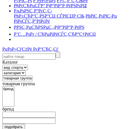
Р¤РѕС‚Рѕ
Р’РёРґРµРѕ
РЎС‚Р°С‚СЊРё
РђРґСЂРµСЃР° РјР°РіР°Р·РёРЅРѕРІ
2
РљРѕРЅС‚Р°РєС‚С‹
РћР±СЂР°С‚РЅР°СЏ СЃРІСЏР·СЊ
РћРїС‚РѕРІС‹Рµ
РїРѕСЃС‚Р°РІРєРё
РРЅС‚РµСЂРЅРµС‚-РјР°РіР°Р·РёРЅ
Р’С…РѕРґ / СЂРµРіРёСЃС‚СЂР°С†РёСЏ
РџРѕР»СѓС‡Рё РєР°СЂС‚Сѓ
Каталог
товарная группа
бренд