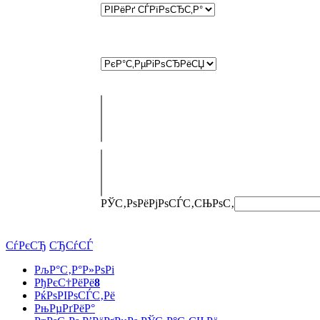
РЎС‚РѕРёРјРѕСЃС‚СЊ
РѕС‚
СѓРєСЂ
СЂСѓСЃ
РљР°С‚Р°Р»РѕРі
РђРєС†РёРё
8
РќРѕРІРѕСЃС‚Рё
РњРµРґРёР°