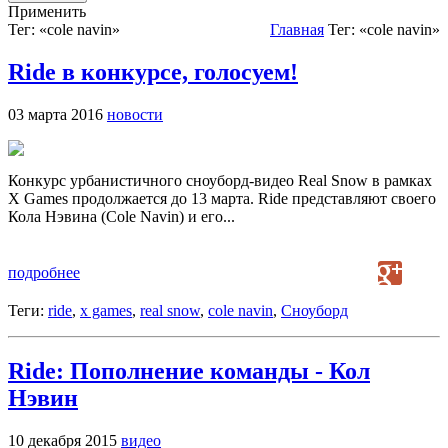
Применить
Тег: «cole navin»
Главная
Тег: «cole navin»
Ride в конкурсе, голосуем!
03 марта 2016
новости
Конкурс урбанистичного сноуборд-видео Real Snow в рамках
X Games продолжается до 13 марта. Ride представляют своего
Кола Нэвина (Cole Navin) и его...
подробнее
Теги:
ride
,
x games
,
real snow
,
cole navin
,
Сноуборд
Ride: Пополнение команды - Кол
Нэвин
10 декабря 2015
видео