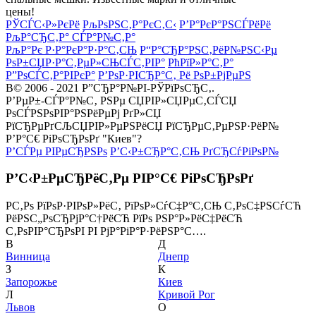
цены!
РЎСЃС‹Р»РєРё
РљРѕРЅС‚Р°РєС‚С‹
Р’Р°РєР°РЅСЃРёРё
РљР°СЂС‚Р° СЃР°Р№С‚Р°
РљР°Рє Р·Р°РєР°Р·Р°С‚СЊ
Р“Р°СЂР°РЅС‚РёР№РЅС‹Рµ
РѕР±СЏР·Р°С‚РµР»СЊСЃС‚РІР°
РћРїР»Р°С‚Р°
Р”РѕСЃС‚Р°РІРєР°
Р’РѕР·РІСЂР°С‚ Рё РѕР±РјРµРЅ
В© 2006 - 2021 Р”СЂР°Р№РІ-РЎРїРѕСЂС‚.
Р’РµР±-СЃР°Р№С‚ РЅРµ СЏРІР»СЏРµС‚СЃСЏ
РѕСЃРЅРѕРІР°РЅРёРµРј РґР»СЏ
РїСЂРµРґСЉСЏРІР»РµРЅРёСЏ РїСЂРµС‚РµРЅР·РёР№
Р’Р°С€ РіРѕСЂРѕРґ "Киев"?
Р’СЃРµ РІРµСЂРЅРѕ
Р’С‹Р±СЂР°С‚СЊ РґСЂСѓРіРѕР№
Р’С‹Р±РµСЂРёС‚Рµ РІР°С€ РіРѕСЂРѕРґ
Р­С‚Рѕ РїРѕР·РІРѕР»РёС‚ РїРѕР»СѓС‡Р°С‚СЊ С‚РѕС‡РЅСѓСЋ
РёРЅС„РѕСЂРјР°С†РёСЋ РїРѕ РЅР°Р»РёС‡РёСЋ
С‚РѕРІР°СЂРѕРІ РІ РјР°РіР°Р·РёРЅР°С….
В
Д
Винница
Днепр
З
К
Запорожье
Киев
Л
Кривой Рог
Львов
О