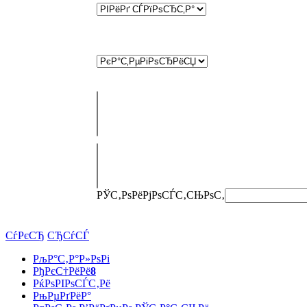
РЎС‚РѕРёРјРѕСЃС‚СЊ
РѕС‚
СѓРєСЂ
СЂСѓСЃ
РљР°С‚Р°Р»РѕРі
РђРєС†РёРё
8
РќРѕРІРѕСЃС‚Рё
РњРµРґРёР°