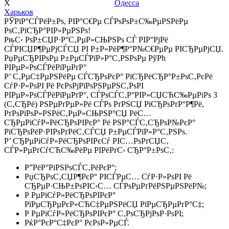
Х
Одесса
Харьков
РЎРїР°СЃРёР±Рѕ, РІР°С€Рµ СЃРѕРѕР±С‰РµРЅРёРµ
РѕС‚РїСЂР°РІР»РµРЅРѕ!
РњС‹ РѕР±СЏР·Р°С‚РµР»СЊРЅРѕ СЃ РІР°РјРё
СЃРІСЏР¶РµРјСЃСЏ РІ Р±Р»РёР¶Р°Р№С€РµРµ РІСЂРµРјСЏ.
РџРµСЂРІРѕРµ Р±РµСЃРїР»Р°С‚РЅРѕРµ РўРћ
РІРµР»РѕСЃРёРїРµРґР°
Р’ С‚РµС‡РµРЅРёРµ СЃСЂРѕРєР° РїСЂРёСЂР°Р±РѕС‚РєРё
СѓР·Р»РѕРІ Рё РєРѕРјРїРѕРЅРµРЅС‚РѕРІ
РІРµР»РѕСЃРёРїРµРґР°, СЃРѕСЃС‚Р°РІР»СЏСЋС‰РµРіРѕ 3
(С‚СЂРё) РЅРµРґРµР»Рё СЃРѕ РґРЅСЏ РїСЂРѕРґР°Р¶Рё,
РґРѕРїРѕР»РЅРёС‚РµР»СЊРЅР°СЏ РёС…
СЂРµРіСѓР»РёСЂРѕРІРєР° Рё РЅР°СЃС‚СЂРѕР№РєР°
РїСЂРѕРёР·РІРѕРґРёС‚СЃСЏ Р±РµСЃРїР»Р°С‚РЅРѕ.
Р’ СЂРµРіСѓР»РёСЂРѕРІРєСѓ РІС…РѕРґСЏС‚
СЃР»РµРґСѓСЋС‰РёРµ РІРёРґС‹ СЂР°Р±РѕС‚:
Р”РёР°РіРЅРѕСЃС‚РёРєР°;
РџСЂРѕС‚СЏР¶РєР° РІСЃРµС… СѓР·Р»РѕРІ Рё
СЂРµР·СЊР±РѕРІС‹С… СЃРѕРµРґРёРЅРµРЅРёР№;
Р РµРіСѓР»РёСЂРѕРІРєР°
РїРµСЂРµРєР»СЋС‡РµРЅРёСЏ РїРµСЂРµРґР°С‡;
Р РµРіСѓР»РёСЂРѕРІРєР° С‚РѕСЂРјРѕР·РѕРІ;
РќР°РєР°С‡РєР° РєРѕР»РµСЃ.