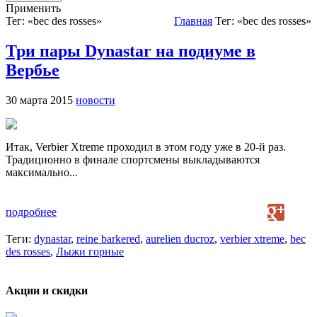
Применить
Тег: «bec des rosses»
Главная
Тег: «bec des rosses»
Три пары Dynastar на подиуме в
Вербье
30 марта 2015
новости
Итак, Verbier Xtreme проходил в этом году уже в 20-й раз.
Традиционно в финале спортсмены выкладываются
максимально...
подробнее
Теги:
dynastar
,
reine barkered
,
aurelien ducroz
,
verbier xtreme
,
bec
des rosses
,
Лыжи горные
Акции и скидки