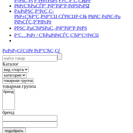
Р¤РѕС‚Рѕ
Р’РёРґРµРѕ
РЎС‚Р°С‚СЊРё
РђРґСЂРµСЃР° РјР°РіР°Р·РёРЅРѕРІ
2
РљРѕРЅС‚Р°РєС‚С‹
РћР±СЂР°С‚РЅР°СЏ СЃРІСЏР·СЊ
РћРїС‚РѕРІС‹Рµ
РїРѕСЃС‚Р°РІРєРё
РРЅС‚РµСЂРЅРµС‚-РјР°РіР°Р·РёРЅ
Р’С…РѕРґ / СЂРµРіРёСЃС‚СЂР°С†РёСЏ
РџРѕР»СѓС‡Рё РєР°СЂС‚Сѓ
Каталог
товарная группа
бренд