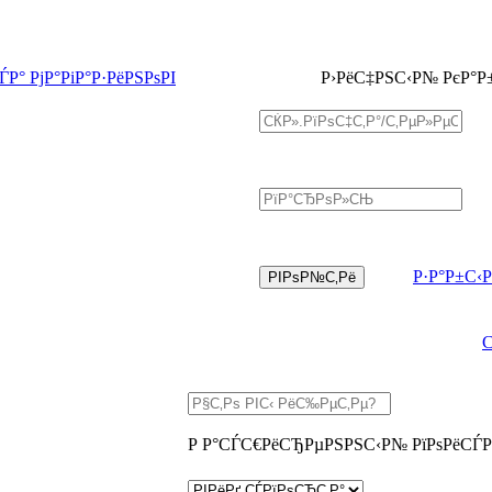
Р° РјР°РіР°Р·РёРЅРѕРІ
Р›РёС‡РЅС‹Р№ РєР°Р
Р·Р°Р±С‹
Р Р°СЃС€РёСЂРµРЅРЅС‹Р№ РїРѕРёСЃР