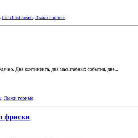
,
tiril christiansen
,
Лыжи горные
дачно. Два континента, два масштабных события, две...
w
,
Лыжи горные
о фриски