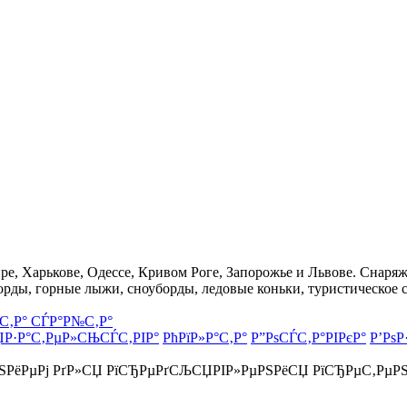
, Харькове, Одессе, Кривом Роге, Запорожье и Львове. Снаряже
орды, горные лыжи, сноуборды, ледовые коньки, туристическое 
С‚Р° СЃР°Р№С‚Р°
ЏР·Р°С‚РµР»СЊСЃС‚РІР°
РћРїР»Р°С‚Р°
Р”РѕСЃС‚Р°РІРєР°
Р’РѕР
РЅРёРµРј РґР»СЏ РїСЂРµРґСЉСЏРІР»РµРЅРёСЏ РїСЂРµС‚РµР