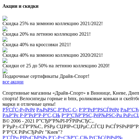
Акции и скидки
Скидка 25% на зимнюю коллекцию 2021/2022!
Скидка 20% на летнюю коллекцию 2021!
Скидка 40% на кроссовки 2021!
Скидка 40% на зимнюю коллекцию 2020/2021!
Скидки от 25 до 50% на летнюю коллекцию 2020!
Подарочные сертификаты Драйв-Спорт!
все акции
Спортивные магазины «Драйв-Спорт» в Виннице, Киеве, Днепре
спорта! Велосипеды горные и bmx, роликовые коньки и скейтб
марки и отличные цены!
РЎСЃС‹Р»РєРё
РљРѕРЅС‚Р°РєС‚С‹
Р’Р°РєР°РЅСЃРёРё
РљР°СЂ
РљР°Рє Р·Р°РєР°Р·Р°С‚СЊ
Р“Р°СЂР°РЅС‚РёР№РЅС‹Рµ РѕР±С
В© 2006 - 2021 Р”СЂР°Р№РІ-РЎРїРѕСЂС‚.
Р’РµР±-СЃР°Р№С‚ РЅРµ СЏРІР»СЏРµС‚СЃСЏ РѕСЃРЅРѕРІР°
Р’Р°С€ РіРѕСЂРѕРґ "Киев"?
Р’СЃРµ РІРµСЂРЅРѕ
Р’С‹Р±СЂР°С‚СЊ РґСЂСѓРіРѕР№