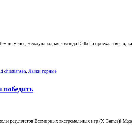
м не менее, международная команда Dalbello приехала вся и, ка
tad christiansen
,
Лыжи горные
ы победить
околы результатов Всемирных экстремальных игр (X Games)! Мэд