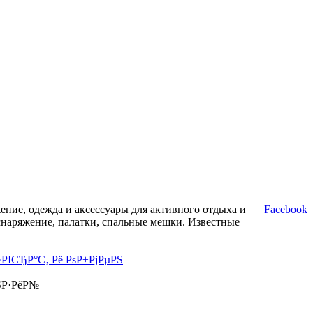
ние, одежда и аксессуары для активного отдыха и
Facebook
снаряжение, палатки, спальные мешки. Известные
·РІСЂР°С‚ Рё РѕР±РјРµРЅ
ЅР·РёР№