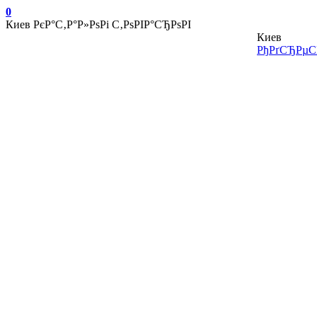
0
Киев
РєР°С‚Р°Р»РѕРі С‚РѕРІР°СЂРѕРІ
Киев
РђРґСЂРµСЃ