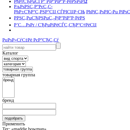
РђРґСЂРµСЃР° РјР°РіР°Р·РёРЅРѕРІ
2
РљРѕРЅС‚Р°РєС‚С‹
РћР±СЂР°С‚РЅР°СЏ СЃРІСЏР·СЊ
РћРїС‚РѕРІС‹Рµ РїРѕ
РРЅС‚РµСЂРЅРµС‚-РјР°РіР°Р·РёРЅ
Р’С…РѕРґ / СЂРµРіРёСЃС‚СЂР°С†РёСЏ
РџРѕР»СѓС‡Рё РєР°СЂС‚Сѓ
Каталог
товарная группа
бренд
Применить
Тег: «maddie bowman»