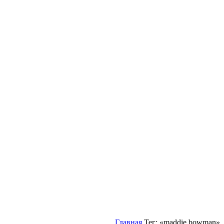
Главная
Тег: «maddie bowman»