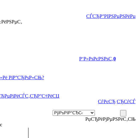
СЃСЂР°РІРЅРµРЅРёРµ
±РёРЅРµС‚
Р‘Р»РѕРєРЅРѕС‚
0
Р»Рё РїР°СЂРѕР»СЊ?
СЂРµРіРёСЃС‚СЂР°С†РёСЏ
СѓРєСЂ
СЂСѓСЃ
РџСЂРёРјРµРЅРёС‚СЊ
є