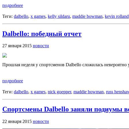
подробнее
Теги:
dalbello
,
x games
,
kelly sildaru
,
maddie bowman
,
kevin rolland
Dalbello: победный отчет
27 января 2015
новости
Прошлая неделя у спортсменов Dalbello сложилась невероятно у
подробнее
Теги:
dalbello
,
x games
,
nick goepper
,
maddie bowman
,
russ hensha
Спортсмены Dalbello заняли подиумы в
22 января 2015
новости