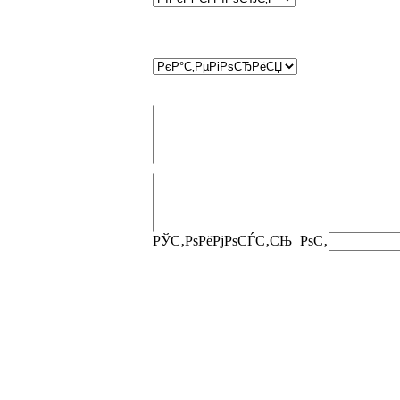
РЎС‚РѕРёРјРѕСЃС‚СЊ
РѕС‚