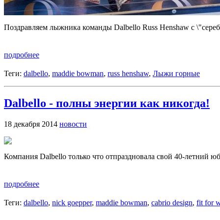
Поздравляем лыжника команды Dalbello Russ Henshaw с \"сереб
подробнее
Теги:
dalbello
,
maddie bowman
,
russ henshaw
,
Лыжи горные
Dalbello - полны энергии как никогда!
18 декабря 2014
новости
Компания Dalbello только что отпраздновала свой 40-летний ю
подробнее
Теги:
dalbello
,
nick goepper
,
maddie bowman
,
cabrio design
,
fit for