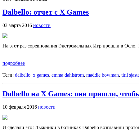
Dalbello: отчет с X Games
03 марта 2016
новости
На этот раз соревнования Экстремальных Игр прошли в Осло. Те
подробнее
Теги:
dalbello
,
x games
,
emma dahlstrom
,
maddie bowman
,
tiril sjas
Dalbello на X Games: они пришли, чтоб
10 февраля 2016
новости
И сделали это! Лыжники в ботинках Dalbello возглавили прот