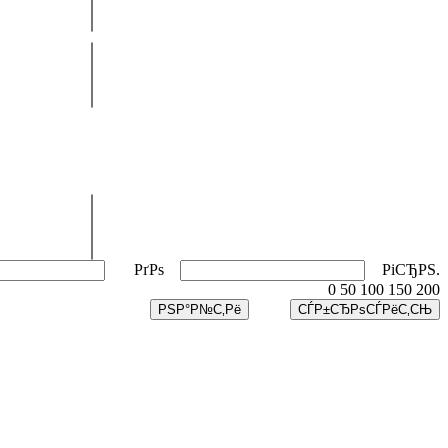
РґРѕ
РіСЂРЅ.
0
50
100
150
200