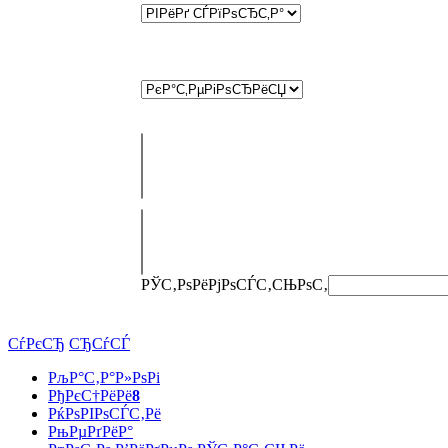
РЎС‚РѕРёРјРѕСЃС‚СЊ
РѕС‚
СѓРєСЂ
СЂСѓСЃ
РљР°С‚Р°Р»РѕРі
РђРєС†РёРё
8
РќРѕРІРѕСЃС‚Рё
РњРµРґРёР°