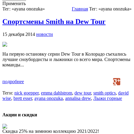
Применить
Тег: «ayana onozuka»
Главная
Тег: «ayana onozuka»
Спортсмены Smith на Dew Tour
15 декабря 2014
новости
На первую остановку серии Dew Tour в Колорадо съехались
лучшие сноубордисты и лыжники со всего мира. Спортсмены
команды...
подробнее
Теги:
nick goepper
,
emma dahlstrom
,
dew tour
,
smith optics
,
david
wise
,
brett esser
,
ayana onozuka
,
annalisa drew
,
Лыжи горные
Акции и скидки
Скидка 25% на зимнюю коллекцию 2021/2022!