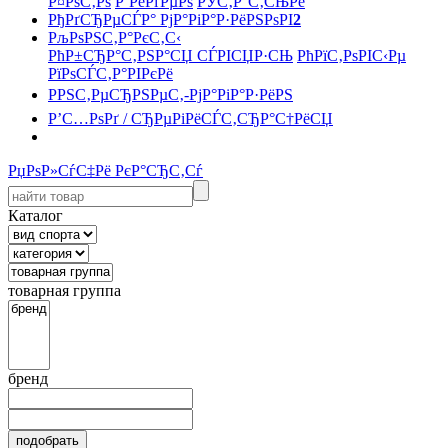
Р¤РѕС‚Рѕ
Р’РёРґРµРѕ
РЎС‚Р°С‚СЊРё
РђРґСЂРµСЃР° РјР°РіР°Р·РёРЅРѕРІ
2
РљРѕРЅС‚Р°РєС‚С‹
РћР±СЂР°С‚РЅР°СЏ СЃРІСЏР·СЊ
РћРїС‚РѕРІС‹Рµ
РїРѕСЃС‚Р°РІРєРё
РРЅС‚РµСЂРЅРµС‚-РјР°РіР°Р·РёРЅ
Р’С…РѕРґ / СЂРµРіРёСЃС‚СЂР°С†РёСЏ
РџРѕР»СѓС‡Рё РєР°СЂС‚Сѓ
Каталог
товарная группа
бренд