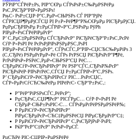
РЎРїР°СЃРёР±Рѕ, РІР°С€Рµ СЃРѕРѕР±С‰РµРЅРёРµ
РѕС‚РїСЂР°РІР»РµРЅРѕ!
РњС‹ РѕР±СЏР·Р°С‚РµР»СЊРЅРѕ СЃ РІР°РјРё
СЃРІСЏР¶РµРјСЃСЏ РІ Р±Р»РёР¶Р°Р№С€РµРµ РІСЂРµРјСЏ.
РџРµСЂРІРѕРµ Р±РµСЃРїР»Р°С‚РЅРѕРµ РўРћ
РІРµР»РѕСЃРёРїРµРґР°
Р’ С‚РµС‡РµРЅРёРµ СЃСЂРѕРєР° РїСЂРёСЂР°Р±РѕС‚РєРё
СѓР·Р»РѕРІ Рё РєРѕРјРїРѕРЅРµРЅС‚РѕРІ
РІРµР»РѕСЃРёРїРµРґР°, СЃРѕСЃС‚Р°РІР»СЏСЋС‰РµРіРѕ 3
(С‚СЂРё) РЅРµРґРµР»Рё СЃРѕ РґРЅСЏ РїСЂРѕРґР°Р¶Рё,
РґРѕРїРѕР»РЅРёС‚РµР»СЊРЅР°СЏ РёС…
СЂРµРіСѓР»РёСЂРѕРІРєР° Рё РЅР°СЃС‚СЂРѕР№РєР°
РїСЂРѕРёР·РІРѕРґРёС‚СЃСЏ Р±РµСЃРїР»Р°С‚РЅРѕ.
Р’ СЂРµРіСѓР»РёСЂРѕРІРєСѓ РІС…РѕРґСЏС‚
СЃР»РµРґСѓСЋС‰РёРµ РІРёРґС‹ СЂР°Р±РѕС‚:
Р”РёР°РіРЅРѕСЃС‚РёРєР°;
РџСЂРѕС‚СЏР¶РєР° РІСЃРµС… СѓР·Р»РѕРІ Рё
СЂРµР·СЊР±РѕРІС‹С… СЃРѕРµРґРёРЅРµРЅРёР№;
Р РµРіСѓР»РёСЂРѕРІРєР°
РїРµСЂРµРєР»СЋС‡РµРЅРёСЏ РїРµСЂРµРґР°С‡;
Р РµРіСѓР»РёСЂРѕРІРєР° С‚РѕСЂРјРѕР·РѕРІ;
РќР°РєР°С‡РєР° РєРѕР»РµСЃ.
РџСЂРё РІС‹СЏРІР»РµРЅРёРё