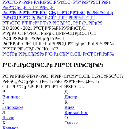
РЎСЃС‹Р»РєРё
РљРѕРЅС‚Р°РєС‚С‹
Р’Р°РєР°РЅСЃРёРё
РљР°СЂС‚Р° СЃР°Р№С‚Р°
РљР°Рє Р·Р°РєР°Р·Р°С‚СЊ
Р“Р°СЂР°РЅС‚РёР№РЅС‹Рµ
РѕР±СЏР·Р°С‚РµР»СЊСЃС‚РІР°
РћРїР»Р°С‚Р°
Р”РѕСЃС‚Р°РІРєР°
Р’РѕР·РІСЂР°С‚ Рё РѕР±РјРµРЅ
В© 2006 - 2021 Р”СЂР°Р№РІ-РЎРїРѕСЂС‚.
Р’РµР±-СЃР°Р№С‚ РЅРµ СЏРІР»СЏРµС‚СЃСЏ
РѕСЃРЅРѕРІР°РЅРёРµРј РґР»СЏ
РїСЂРµРґСЉСЏРІР»РµРЅРёСЏ РїСЂРµС‚РµРЅР·РёР№
Р’Р°С€ РіРѕСЂРѕРґ "Киев"?
Р’СЃРµ РІРµСЂРЅРѕ
Р’С‹Р±СЂР°С‚СЊ РґСЂСѓРіРѕР№
Р’С‹Р±РµСЂРёС‚Рµ РІР°С€ РіРѕСЂРѕРґ
Р­С‚Рѕ РїРѕР·РІРѕР»РёС‚ РїРѕР»СѓС‡Р°С‚СЊ С‚РѕС‡РЅСѓСЋ
РёРЅС„РѕСЂРјР°С†РёСЋ РїРѕ РЅР°Р»РёС‡РёСЋ
С‚РѕРІР°СЂРѕРІ РІ РјР°РіР°Р·РёРЅР°С….
В
Д
Винница
Днепр
З
К
Запорожье
Киев
Л
Кривой Рог
Львов
О
Х
Одесса
Харьков