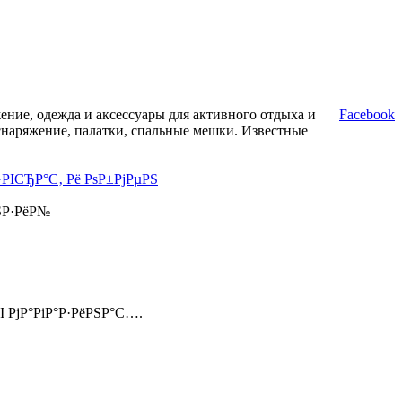
ние, одежда и аксессуары для активного отдыха и
Facebook
снаряжение, палатки, спальные мешки. Известные
·РІСЂР°С‚ Рё РѕР±РјРµРЅ
ЅР·РёР№
І РјР°РіР°Р·РёРЅР°С….