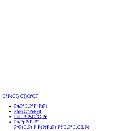
СѓРєСЂ
СЂСѓСЃ
РљР°С‚Р°Р»РѕРі
РђРєС†РёРё
8
РќРѕРІРѕСЃС‚Рё
РњРµРґРёР°
Р¤РѕС‚Рѕ
Р’РёРґРµРѕ
РЎС‚Р°С‚СЊРё