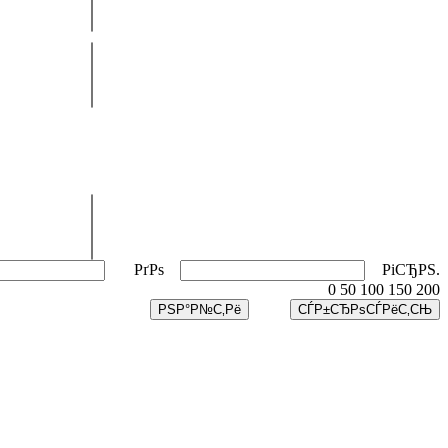
РґРѕ
РіСЂРЅ.
0
50
100
150
200