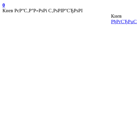
0
Киев
РєР°С‚Р°Р»РѕРі С‚РѕРІР°СЂРѕРІ
Киев
РђРґСЂРµСЃ