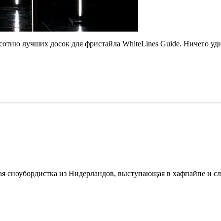
в сотню лучших досок для фристайла WhiteLines Guide. Ничего уди
ая сноубордистка из Нидерландов, выступающая в хафпайпе и сл