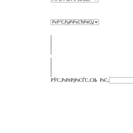
РЎС‚РѕРёРјРѕСЃС‚СЊ
РѕС‚