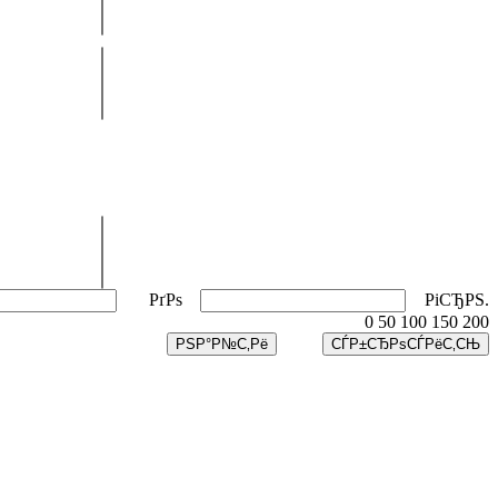
РґРѕ
РіСЂРЅ.
0
50
100
150
200