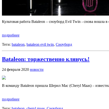
Культовая работа Bataleon – сноуборд Evil Twin - снова вошла 
подробнее
Теги:
bataleon
,
bataleon evil twin
,
Сноуборд
Bataleon: торжественно клянусь!
24 февраля 2020
новости
В команду Bataleon пришла Шерил Мас (Cheryl Maas) – известн
подробнее
Теги:
bataleon
,
cheryl maas
,
Сноуборд