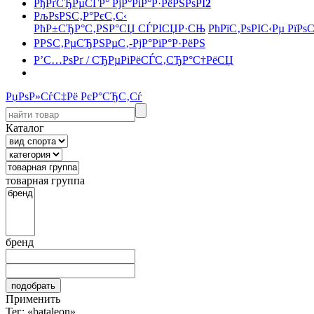
РђРґСЂРµСЃР° РјР°РіР°Р·РёРЅРѕРІ
2
РљРѕРЅС‚Р°РєС‚С‹
РћР±СЂР°С‚РЅР°СЏ СЃРІСЏР·СЊ
РћРїС‚РѕРІС‹Рµ РїРѕ
РРЅС‚РµСЂРЅРµС‚-РјР°РіР°Р·РёРЅ
Р’С…РѕРґ / СЂРµРіРёСЃС‚СЂР°С†РёСЏ
РџРѕР»СѓС‡Рё РєР°СЂС‚Сѓ
Каталог
товарная группа
бренд
Применить
Тег: «bataleon»