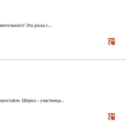
вительного! Эта доска с...
оупстайле. Шерил – участница...