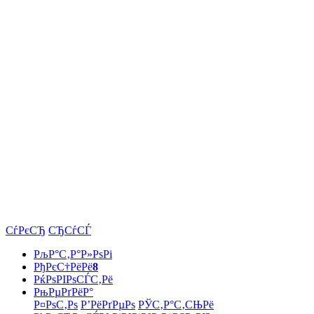
СѓРєСЂ
СЂСѓСЃ
РљР°С‚Р°Р»РѕРі
РђРєС†РёРё
8
РќРѕРІРѕСЃС‚Рё
РњРµРґРёР°
Р¤РѕС‚Рѕ
Р’РёРґРµРѕ
РЎС‚Р°С‚СЊРё