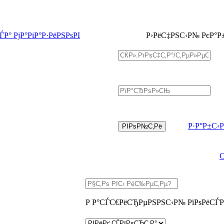
Р° РјР°РіР°Р·РёРЅРѕРІ
Р›РёС‡РЅС‹Р№ РєР°Р
Р·Р°Р±С‹
Р Р°СЃС€РёСЂРµРЅРЅС‹Р№ РїРѕРёСЃР