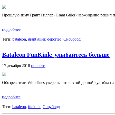
Прошлую зиму Грант Гиллер (Grant Giller) неожиданно решил п
подробнее
Теги:
bataleon
,
grant giller
,
deported
,
Сноуборд
Bataleon FunKink: улыбайтесь больше
17 декабря 2018
новости
Обозреватели Whitelines уверены, что с этой доской «улыбка н
подробнее
Теги:
bataleon
,
funkink
,
Сноуборд