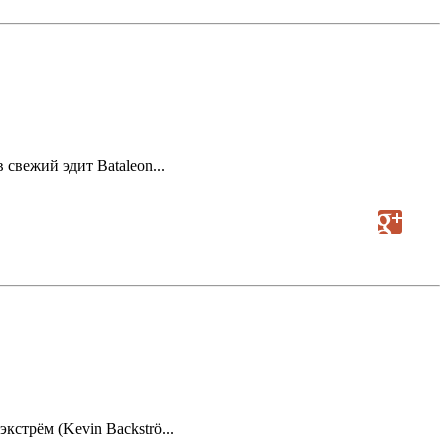
свежий эдит Bataleon...
кстрём (Kevin Backströ...