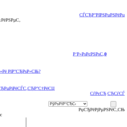
СЃСЂР°РІРЅРµРЅРёРµ
±РёРЅРµС‚
Р‘Р»РѕРєРЅРѕС‚
0
Р»Рё РїР°СЂРѕР»СЊ?
СЂРµРіРёСЃС‚СЂР°С†РёСЏ
СѓРєСЂ
СЂСѓСЃ
РџСЂРёРјРµРЅРёС‚СЊ
є