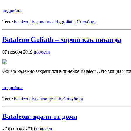
подробнее
Теги:
bataleon
,
beyond medals
,
goliath
,
Сноуборд
Bataleon Goliath – хорош как никогда
07 ноября 2019
новости
Goliath надежно закрепился в линейке Bataleon. Это мощная, т
подробнее
Теги:
bataleon
,
bataleon goliath
,
Сноуборд
Bataleon: вдали от дома
27 февраля 2019
новости