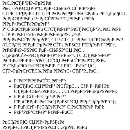
РѕС‚РїСЂР°РІР»РµРЅРѕ!
РњС‹ РѕР±СЏР·Р°С‚РµР»СЊРЅРѕ СЃ РІР°РјРё
СЃРІСЏР¶РµРјСЃСЏ РІ Р±Р»РёР¶Р°Р№С€РµРµ РІСЂРµРјСЏ.
РџРµСЂРІРѕРµ Р±РµСЃРїР»Р°С‚РЅРѕРµ РўРћ
РІРµР»РѕСЃРёРїРµРґР°
Р’ С‚РµС‡РµРЅРёРµ СЃСЂРѕРєР° РїСЂРёСЂР°Р±РѕС‚РєРё
СѓР·Р»РѕРІ Рё РєРѕРјРїРѕРЅРµРЅС‚РѕРІ
РІРµР»РѕСЃРёРїРµРґР°, СЃРѕСЃС‚Р°РІР»СЏСЋС‰РµРіРѕ 3
(С‚СЂРё) РЅРµРґРµР»Рё СЃРѕ РґРЅСЏ РїСЂРѕРґР°Р¶Рё,
РґРѕРїРѕР»РЅРёС‚РµР»СЊРЅР°СЏ РёС…
СЂРµРіСѓР»РёСЂРѕРІРєР° Рё РЅР°СЃС‚СЂРѕР№РєР°
РїСЂРѕРёР·РІРѕРґРёС‚СЃСЏ Р±РµСЃРїР»Р°С‚РЅРѕ.
Р’ СЂРµРіСѓР»РёСЂРѕРІРєСѓ РІС…РѕРґСЏС‚
СЃР»РµРґСѓСЋС‰РёРµ РІРёРґС‹ СЂР°Р±РѕС‚:
Р”РёР°РіРЅРѕСЃС‚РёРєР°;
РџСЂРѕС‚СЏР¶РєР° РІСЃРµС… СѓР·Р»РѕРІ Рё
СЂРµР·СЊР±РѕРІС‹С… СЃРѕРµРґРёРЅРµРЅРёР№;
Р РµРіСѓР»РёСЂРѕРІРєР°
РїРµСЂРµРєР»СЋС‡РµРЅРёСЏ РїРµСЂРµРґР°С‡;
Р РµРіСѓР»РёСЂРѕРІРєР° С‚РѕСЂРјРѕР·РѕРІ;
РќР°РєР°С‡РєР° РєРѕР»РµСЃ.
РџСЂРё РІС‹СЏРІР»РµРЅРёРё
РЅРµРёСЃРїСЂР°РІРЅРѕСЃС‚РµР№, РЅРµ