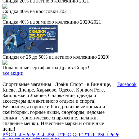
Скидка 20% на летнюю коллекцию 2021!
Скидка 40% на кроссовки 2021!
Скидка 40% на зимнюю коллекцию 2020/2021!
Скидки от 25 до 50% на летнюю коллекцию 2020!
Подарочные сертификаты Драйв-Спорт!
все акции
Спортивные магазины «Драйв-Спорт» в Виннице,
Facebook
Киеве, Днепре, Харькове, Одессе, Кривом Роге,
Запорожье и Львове. Снаряжение, одежда и
аксессуары для активного отдыха и спорта!
Велосипеды горные и bmx, роликовые коньки и
скейтборды, горные лыжи, сноуборды, ледовые
коньки, туристическое снаряжение, палатки,
спальные мешки. Известные марки и отличные
цены!
РЎСЃС‹Р»РєРё
РљРѕРЅС‚Р°РєС‚С‹
Р’Р°РєР°РЅСЃРёРё