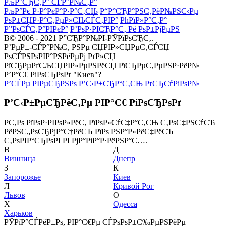
РљР°СЂС‚Р° СЃР°Р№С‚Р°
РљР°Рє Р·Р°РєР°Р·Р°С‚СЊ
Р“Р°СЂР°РЅС‚РёР№РЅС‹Рµ
РѕР±СЏР·Р°С‚РµР»СЊСЃС‚РІР°
РћРїР»Р°С‚Р°
Р”РѕСЃС‚Р°РІРєР°
Р’РѕР·РІСЂР°С‚ Рё РѕР±РјРµРЅ
В© 2006 - 2021 Р”СЂР°Р№РІ-РЎРїРѕСЂС‚.
Р’РµР±-СЃР°Р№С‚ РЅРµ СЏРІР»СЏРµС‚СЃСЏ
РѕСЃРЅРѕРІР°РЅРёРµРј РґР»СЏ
РїСЂРµРґСЉСЏРІР»РµРЅРёСЏ РїСЂРµС‚РµРЅР·РёР№
Р’Р°С€ РіРѕСЂРѕРґ "Киев"?
Р’СЃРµ РІРµСЂРЅРѕ
Р’С‹Р±СЂР°С‚СЊ РґСЂСѓРіРѕР№
Р’С‹Р±РµСЂРёС‚Рµ РІР°С€ РіРѕСЂРѕРґ
Р­С‚Рѕ РїРѕР·РІРѕР»РёС‚ РїРѕР»СѓС‡Р°С‚СЊ С‚РѕС‡РЅСѓСЋ
РёРЅС„РѕСЂРјР°С†РёСЋ РїРѕ РЅР°Р»РёС‡РёСЋ
С‚РѕРІР°СЂРѕРІ РІ РјР°РіР°Р·РёРЅР°С….
В
Д
Винница
Днепр
З
К
Запорожье
Киев
Л
Кривой Рог
Львов
О
Х
Одесса
Харьков
РЎРїР°СЃРёР±Рѕ, РІР°С€Рµ СЃРѕРѕР±С‰РµРЅРёРµ