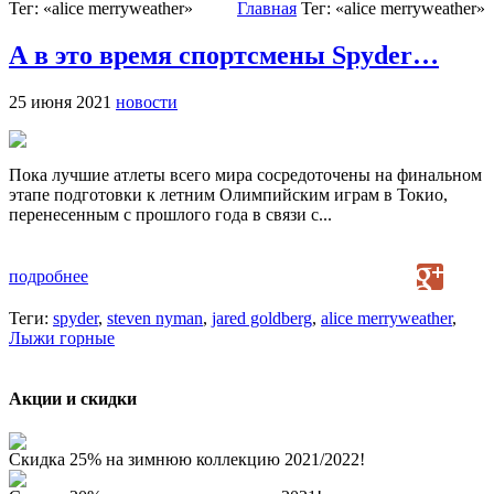
Тег: «alice merryweather»
Главная
Тег: «alice merryweather»
А в это время спортсмены Spyder…
25 июня 2021
новости
Пока лучшие атлеты всего мира сосредоточены на финальном
этапе подготовки к летним Олимпийским играм в Токио,
перенесенным с прошлого года в связи с...
подробнее
Теги:
spyder
,
steven nyman
,
jared goldberg
,
alice merryweather
,
Лыжи горные
Акции и скидки
Скидка 25% на зимнюю коллекцию 2021/2022!