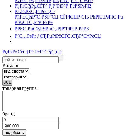
Р¤РѕС‚Рѕ
Р’РёРґРµРѕ
РЎС‚Р°С‚СЊРё
РђРґСЂРµСЃР° РјР°РіР°Р·РёРЅРѕРІ
2
РљРѕРЅС‚Р°РєС‚С‹
РћР±СЂР°С‚РЅР°СЏ СЃРІСЏР·СЊ
РћРїС‚РѕРІС‹Рµ
РїРѕСЃС‚Р°РІРєРё
РРЅС‚РµСЂРЅРµС‚-РјР°РіР°Р·РёРЅ
Р’С…РѕРґ / СЂРµРіРёСЃС‚СЂР°С†РёСЏ
РџРѕР»СѓС‡Рё РєР°СЂС‚Сѓ
Каталог
товарная группа
бренд