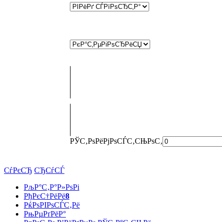
РЎС‚РѕРёРјРѕСЃС‚СЊ
РѕС‚
СѓРєСЂ
СЂСѓСЃ
РљР°С‚Р°Р»РѕРі
РђРєС†РёРё
8
РќРѕРІРѕСЃС‚Рё
РњРµРґРёР°