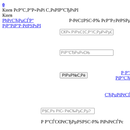
0
Киев
РєР°С‚Р°Р»РѕРі С‚РѕРІР°СЂРѕРІ
Киев
РђРґСЂРµСЃР°
Р›РёС‡РЅС‹Р№ РєР°Р±РёРЅР
РјР°РіР°Р·РёРЅРѕРІ
Р·Р
РїР°С
СЂРµРіРёС
Р Р°СЃС€РёСЂРµРЅРЅС‹Р№ РїРѕРёСЃРє