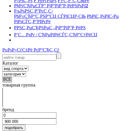
Р¤РѕС‚Рѕ
Р’РёРґРµРѕ
РЎС‚Р°С‚СЊРё
РђРґСЂРµСЃР° РјР°РіР°Р·РёРЅРѕРІ
2
РљРѕРЅС‚Р°РєС‚С‹
РћР±СЂР°С‚РЅР°СЏ СЃРІСЏР·СЊ
РћРїС‚РѕРІС‹Рµ
РїРѕСЃС‚Р°РІРєРё
РРЅС‚РµСЂРЅРµС‚-РјР°РіР°Р·РёРЅ
Р’С…РѕРґ / СЂРµРіРёСЃС‚СЂР°С†РёСЏ
РџРѕР»СѓС‡Рё РєР°СЂС‚Сѓ
Каталог
товарная группа
бренд