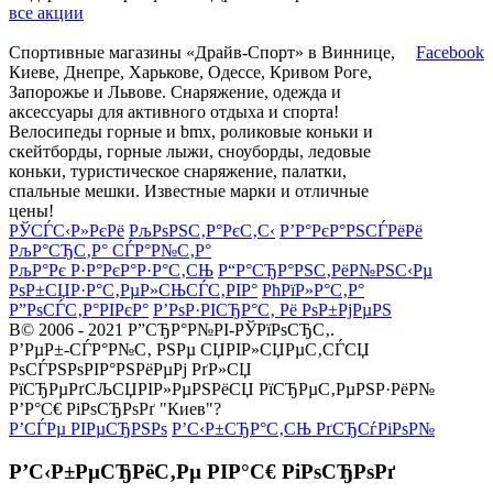
все акции
Спортивные магазины «Драйв-Спорт» в Виннице,
Facebook
Киеве, Днепре, Харькове, Одессе, Кривом Роге,
Запорожье и Львове. Снаряжение, одежда и
аксессуары для активного отдыха и спорта!
Велосипеды горные и bmx, роликовые коньки и
скейтборды, горные лыжи, сноуборды, ледовые
коньки, туристическое снаряжение, палатки,
спальные мешки. Известные марки и отличные
цены!
РЎСЃС‹Р»РєРё
РљРѕРЅС‚Р°РєС‚С‹
Р’Р°РєР°РЅСЃРёРё
РљР°СЂС‚Р° СЃР°Р№С‚Р°
РљР°Рє Р·Р°РєР°Р·Р°С‚СЊ
Р“Р°СЂР°РЅС‚РёР№РЅС‹Рµ
РѕР±СЏР·Р°С‚РµР»СЊСЃС‚РІР°
РћРїР»Р°С‚Р°
Р”РѕСЃС‚Р°РІРєР°
Р’РѕР·РІСЂР°С‚ Рё РѕР±РјРµРЅ
В© 2006 - 2021 Р”СЂР°Р№РІ-РЎРїРѕСЂС‚.
Р’РµР±-СЃР°Р№С‚ РЅРµ СЏРІР»СЏРµС‚СЃСЏ
РѕСЃРЅРѕРІР°РЅРёРµРј РґР»СЏ
РїСЂРµРґСЉСЏРІР»РµРЅРёСЏ РїСЂРµС‚РµРЅР·РёР№
Р’Р°С€ РіРѕСЂРѕРґ "Киев"?
Р’СЃРµ РІРµСЂРЅРѕ
Р’С‹Р±СЂР°С‚СЊ РґСЂСѓРіРѕР№
Р’С‹Р±РµСЂРёС‚Рµ РІР°С€ РіРѕСЂРѕРґ