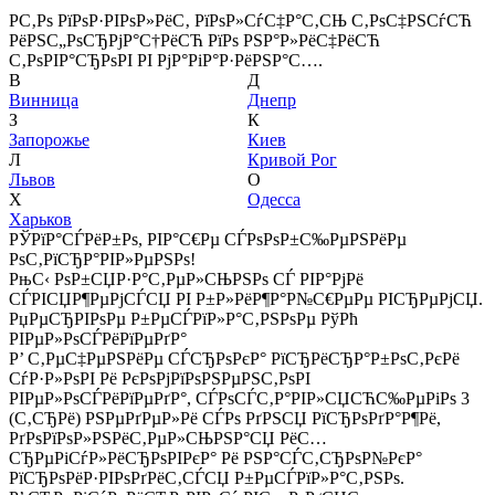
Р­С‚Рѕ РїРѕР·РІРѕР»РёС‚ РїРѕР»СѓС‡Р°С‚СЊ С‚РѕС‡РЅСѓСЋ
РёРЅС„РѕСЂРјР°С†РёСЋ РїРѕ РЅР°Р»РёС‡РёСЋ
С‚РѕРІР°СЂРѕРІ РІ РјР°РіР°Р·РёРЅР°С….
В
Д
Винница
Днепр
З
К
Запорожье
Киев
Л
Кривой Рог
Львов
О
Х
Одесса
Харьков
РЎРїР°СЃРёР±Рѕ, РІР°С€Рµ СЃРѕРѕР±С‰РµРЅРёРµ
РѕС‚РїСЂР°РІР»РµРЅРѕ!
РњС‹ РѕР±СЏР·Р°С‚РµР»СЊРЅРѕ СЃ РІР°РјРё
СЃРІСЏР¶РµРјСЃСЏ РІ Р±Р»РёР¶Р°Р№С€РµРµ РІСЂРµРјСЏ.
РџРµСЂРІРѕРµ Р±РµСЃРїР»Р°С‚РЅРѕРµ РўРћ
РІРµР»РѕСЃРёРїРµРґР°
Р’ С‚РµС‡РµРЅРёРµ СЃСЂРѕРєР° РїСЂРёСЂР°Р±РѕС‚РєРё
СѓР·Р»РѕРІ Рё РєРѕРјРїРѕРЅРµРЅС‚РѕРІ
РІРµР»РѕСЃРёРїРµРґР°, СЃРѕСЃС‚Р°РІР»СЏСЋС‰РµРіРѕ 3
(С‚СЂРё) РЅРµРґРµР»Рё СЃРѕ РґРЅСЏ РїСЂРѕРґР°Р¶Рё,
РґРѕРїРѕР»РЅРёС‚РµР»СЊРЅР°СЏ РёС…
СЂРµРіСѓР»РёСЂРѕРІРєР° Рё РЅР°СЃС‚СЂРѕР№РєР°
РїСЂРѕРёР·РІРѕРґРёС‚СЃСЏ Р±РµСЃРїР»Р°С‚РЅРѕ.