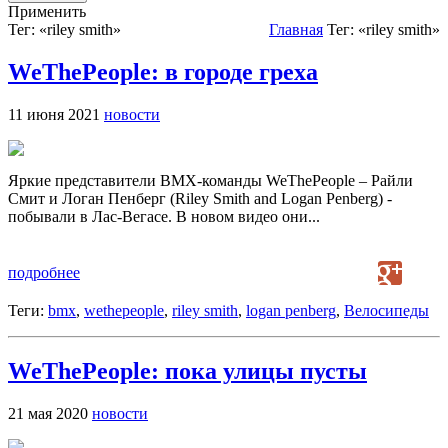
Применить
Тег: «riley smith»
Главная
Тег: «riley smith»
WeThePeople: в городе греха
11 июня 2021
новости
Яркие представители ВМХ-команды WeThePeople – Райли
Смит и Логан Пенберг (Riley Smith and Logan Penberg) -
побывали в Лас-Вегасе. В новом видео они...
подробнее
Теги:
bmx
,
wethepeople
,
riley smith
,
logan penberg
,
Велосипеды
WeThePeople: пока улицы пусты
21 мая 2020
новости