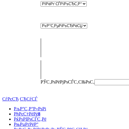
РЎС‚РѕРёРјРѕСЃС‚СЊ
РѕС‚
СѓРєСЂ
СЂСѓСЃ
РљР°С‚Р°Р»РѕРі
РђРєС†РёРё
8
РќРѕРІРѕСЃС‚Рё
РњРµРґРёР°