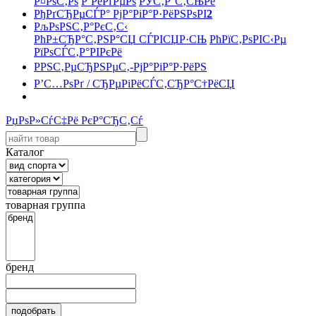
Р¤РѕС‚Рѕ
Р’РёРґРµРѕ
РЎС‚Р°С‚СЊРё
РђРґСЂРµСЃР° РјР°РіР°Р·РёРЅРѕРІ
2
РљРѕРЅС‚Р°РєС‚С‹
РћР±СЂР°С‚РЅР°СЏ СЃРІСЏР·СЊ
РћРїС‚РѕРІС‹Рµ
РїРѕСЃС‚Р°РІРєРё
РРЅС‚РµСЂРЅРµС‚-РјР°РіР°Р·РёРЅ
Р’С…РѕРґ / СЂРµРіРёСЃС‚СЂР°С†РёСЏ
РџРѕР»СѓС‡Рё РєР°СЂС‚Сѓ
Каталог
товарная группа
бренд