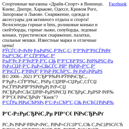
Спортивные магазины «Драйв-Спорт» в Виннице,
Facebook
Киеве, Днепре, Харькове, Одессе, Кривом Роге,
Запорожье и Львове. Снаряжение, одежда и
аксессуары для активного отдыха и спорта!
Велосипеды горные и bmx, роликовые коньки и
скейтборды, горные лыжи, сноуборды, ледовые
коньки, туристическое снаряжение, палатки,
спальные мешки. Известные марки и отличные
цены!
РЎСЃС‹Р»РєРё
РљРѕРЅС‚Р°РєС‚С‹
Р’Р°РєР°РЅСЃРёРё
РљР°СЂС‚Р° СЃР°Р№С‚Р°
РљР°Рє Р·Р°РєР°Р·Р°С‚СЊ
Р“Р°СЂР°РЅС‚РёР№РЅС‹Рµ
РѕР±СЏР·Р°С‚РµР»СЊСЃС‚РІР°
РћРїР»Р°С‚Р°
Р”РѕСЃС‚Р°РІРєР°
Р’РѕР·РІСЂР°С‚ Рё РѕР±РјРµРЅ
В© 2006 - 2021 Р”СЂР°Р№РІ-РЎРїРѕСЂС‚.
Р’РµР±-СЃР°Р№С‚ РЅРµ СЏРІР»СЏРµС‚СЃСЏ
РѕСЃРЅРѕРІР°РЅРёРµРј РґР»СЏ
РїСЂРµРґСЉСЏРІР»РµРЅРёСЏ РїСЂРµС‚РµРЅР·РёР№
Р’Р°С€ РіРѕСЂРѕРґ "Киев"?
Р’СЃРµ РІРµСЂРЅРѕ
Р’С‹Р±СЂР°С‚СЊ РґСЂСѓРіРѕР№
Р’С‹Р±РµСЂРёС‚Рµ РІР°С€ РіРѕСЂРѕРґ
Р­С‚Рѕ РїРѕР·РІРѕР»РёС‚ РїРѕР»СѓС‡Р°С‚СЊ С‚РѕС‡РЅСѓСЋ