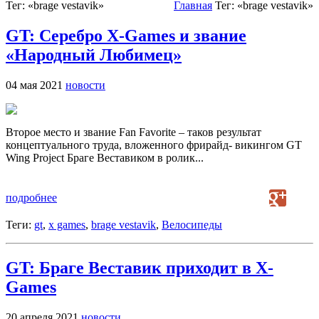
Тег: «brage vestavik»
Главная
Тег: «brage vestavik»
GT: Серебро X-Games и звание
«Народный Любимец»
04 мая 2021
новости
Второе место и звание Fan Favorite – таков результат
концептуального труда, вложенного фрирайд- викингом GT
Wing Project Браге Веставиком в ролик...
подробнее
Теги:
gt
,
x games
,
brage vestavik
,
Велосипеды
GT: Браге Веставик приходит в X-
Games
20 апреля 2021
новости