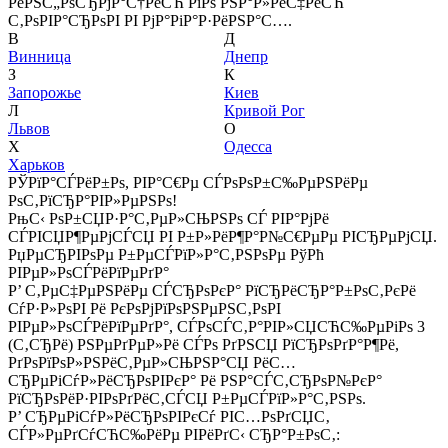
РёРЅС„РѕСЂРјР°С†РёСЋ РїРѕ РЅР°Р»РёС‡РёСЋ
С‚РѕРІР°СЂРѕРІ РІ РјР°РіР°Р·РёРЅР°С….
В
Д
Винница
Днепр
З
К
Запорожье
Киев
Л
Кривой Рог
Львов
О
Х
Одесса
Харьков
РЎРїР°СЃРёР±Рѕ, РІР°С€Рµ СЃРѕРѕР±С‰РµРЅРёРµ
РѕС‚РїСЂР°РІР»РµРЅРѕ!
РњС‹ РѕР±СЏР·Р°С‚РµР»СЊРЅРѕ СЃ РІР°РјРё
СЃРІСЏР¶РµРјСЃСЏ РІ Р±Р»РёР¶Р°Р№С€РµРµ РІСЂРµРјСЏ.
РџРµСЂРІРѕРµ Р±РµСЃРїР»Р°С‚РЅРѕРµ РўРћ
РІРµР»РѕСЃРёРїРµРґР°
Р’ С‚РµС‡РµРЅРёРµ СЃСЂРѕРєР° РїСЂРёСЂР°Р±РѕС‚РєРё
СѓР·Р»РѕРІ Рё РєРѕРјРїРѕРЅРµРЅС‚РѕРІ
РІРµР»РѕСЃРёРїРµРґР°, СЃРѕСЃС‚Р°РІР»СЏСЋС‰РµРіРѕ 3
(С‚СЂРё) РЅРµРґРµР»Рё СЃРѕ РґРЅСЏ РїСЂРѕРґР°Р¶Рё,
РґРѕРїРѕР»РЅРёС‚РµР»СЊРЅР°СЏ РёС…
СЂРµРіСѓР»РёСЂРѕРІРєР° Рё РЅР°СЃС‚СЂРѕР№РєР°
РїСЂРѕРёР·РІРѕРґРёС‚СЃСЏ Р±РµСЃРїР»Р°С‚РЅРѕ.
Р’ СЂРµРіСѓР»РёСЂРѕРІРєСѓ РІС…РѕРґСЏС‚
СЃР»РµРґСѓСЋС‰РёРµ РІРёРґС‹ СЂР°Р±РѕС‚: