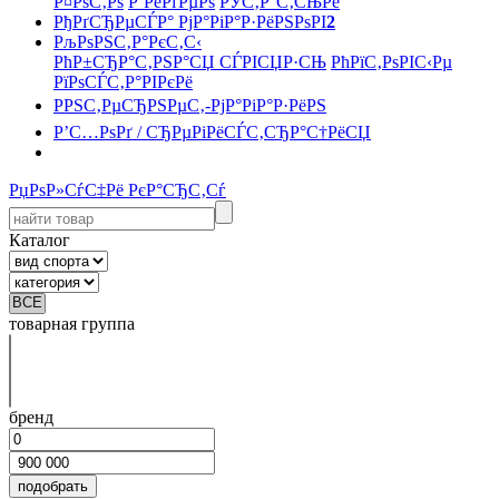
Р¤РѕС‚Рѕ
Р’РёРґРµРѕ
РЎС‚Р°С‚СЊРё
РђРґСЂРµСЃР° РјР°РіР°Р·РёРЅРѕРІ
2
РљРѕРЅС‚Р°РєС‚С‹
РћР±СЂР°С‚РЅР°СЏ СЃРІСЏР·СЊ
РћРїС‚РѕРІС‹Рµ
РїРѕСЃС‚Р°РІРєРё
РРЅС‚РµСЂРЅРµС‚-РјР°РіР°Р·РёРЅ
Р’С…РѕРґ / СЂРµРіРёСЃС‚СЂР°С†РёСЏ
РџРѕР»СѓС‡Рё РєР°СЂС‚Сѓ
Каталог
товарная группа
бренд