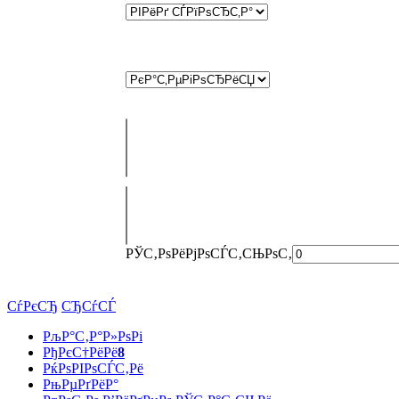
РЎС‚РѕРёРјРѕСЃС‚СЊ
РѕС‚
СѓРєСЂ
СЂСѓСЃ
РљР°С‚Р°Р»РѕРі
РђРєС†РёРё
8
РќРѕРІРѕСЃС‚Рё
РњРµРґРёР°