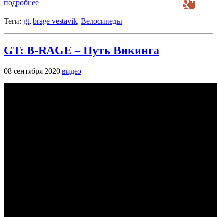
подробнее
Теги:
gt
,
brage vestavik
,
Велосипеды
GT: B-RAGE – Путь Викинга
08 сентября 2020
видео