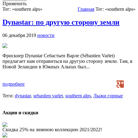
Применить
Тег: «southern alps»
Главная
Тег: «southern alps»
Dynastar: по другую сторону земли
06 декабря 2019
новости
Фрискиер Dynastar Себастьен Варле (Sébastien Varlet)
предлагает нам отправиться на другую сторону земли. Там, в
Новой Зеландии в Южных Альпах был...
подробнее
Теги:
dynastar
,
sebastien varlet
,
southern alps
,
Лыжи горные
Акции и скидки
Скидка 25% на зимнюю коллекцию 2021/2022!