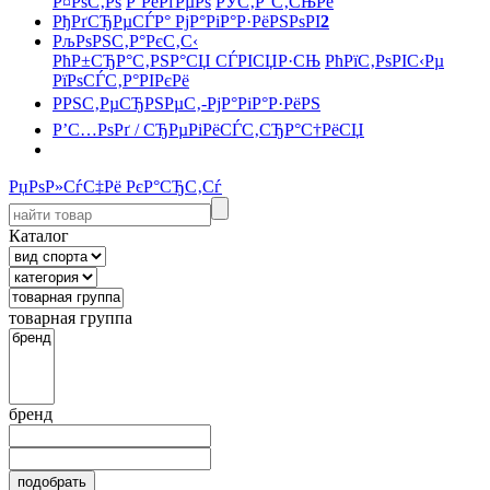
Р¤РѕС‚Рѕ
Р’РёРґРµРѕ
РЎС‚Р°С‚СЊРё
РђРґСЂРµСЃР° РјР°РіР°Р·РёРЅРѕРІ
2
РљРѕРЅС‚Р°РєС‚С‹
РћР±СЂР°С‚РЅР°СЏ СЃРІСЏР·СЊ
РћРїС‚РѕРІС‹Рµ
РїРѕСЃС‚Р°РІРєРё
РРЅС‚РµСЂРЅРµС‚-РјР°РіР°Р·РёРЅ
Р’С…РѕРґ / СЂРµРіРёСЃС‚СЂР°С†РёСЏ
РџРѕР»СѓС‡Рё РєР°СЂС‚Сѓ
Каталог
товарная группа
бренд