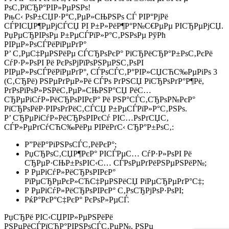
РѕС‚РїСЂР°РІР»РµРЅРѕ!
РњС‹ РѕР±СЏР·Р°С‚РµР»СЊРЅРѕ СЃ РІР°РјРё
СЃРІСЏР¶РµРјСЃСЏ РІ Р±Р»РёР¶Р°Р№С€РµРµ РІСЂРµРјСЏ.
РџРµСЂРІРѕРµ Р±РµСЃРїР»Р°С‚РЅРѕРµ РўРћ
РІРµР»РѕСЃРёРїРµРґР°
Р’ С‚РµС‡РµРЅРёРµ СЃСЂРѕРєР° РїСЂРёСЂР°Р±РѕС‚РєРё
СѓР·Р»РѕРІ Рё РєРѕРјРїРѕРЅРµРЅС‚РѕРІ
РІРµР»РѕСЃРёРїРµРґР°, СЃРѕСЃС‚Р°РІР»СЏСЋС‰РµРіРѕ 3
(С‚СЂРё) РЅРµРґРµР»Рё СЃРѕ РґРЅСЏ РїСЂРѕРґР°Р¶Рё,
РґРѕРїРѕР»РЅРёС‚РµР»СЊРЅР°СЏ РёС…
СЂРµРіСѓР»РёСЂРѕРІРєР° Рё РЅР°СЃС‚СЂРѕР№РєР°
РїСЂРѕРёР·РІРѕРґРёС‚СЃСЏ Р±РµСЃРїР»Р°С‚РЅРѕ.
Р’ СЂРµРіСѓР»РёСЂРѕРІРєСѓ РІС…РѕРґСЏС‚
СЃР»РµРґСѓСЋС‰РёРµ РІРёРґС‹ СЂР°Р±РѕС‚:
Р”РёР°РіРЅРѕСЃС‚РёРєР°;
РџСЂРѕС‚СЏР¶РєР° РІСЃРµС… СѓР·Р»РѕРІ Рё
СЂРµР·СЊР±РѕРІС‹С… СЃРѕРµРґРёРЅРµРЅРёР№;
Р РµРіСѓР»РёСЂРѕРІРєР°
РїРµСЂРµРєР»СЋС‡РµРЅРёСЏ РїРµСЂРµРґР°С‡;
Р РµРіСѓР»РёСЂРѕРІРєР° С‚РѕСЂРјРѕР·РѕРІ;
РќР°РєР°С‡РєР° РєРѕР»РµСЃ.
РџСЂРё РІС‹СЏРІР»РµРЅРёРё
РЅРµРёСЃРїСЂР°РІРЅРѕСЃС‚РµР№, РЅРµ