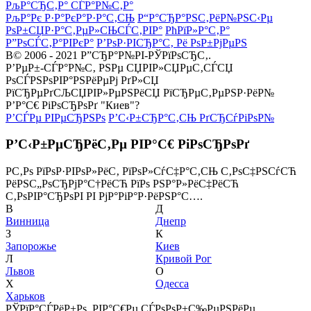
РљР°СЂС‚Р° СЃР°Р№С‚Р°
РљР°Рє Р·Р°РєР°Р·Р°С‚СЊ
Р“Р°СЂР°РЅС‚РёР№РЅС‹Рµ
РѕР±СЏР·Р°С‚РµР»СЊСЃС‚РІР°
РћРїР»Р°С‚Р°
Р”РѕСЃС‚Р°РІРєР°
Р’РѕР·РІСЂР°С‚ Рё РѕР±РјРµРЅ
В© 2006 - 2021 Р”СЂР°Р№РІ-РЎРїРѕСЂС‚.
Р’РµР±-СЃР°Р№С‚ РЅРµ СЏРІР»СЏРµС‚СЃСЏ
РѕСЃРЅРѕРІР°РЅРёРµРј РґР»СЏ
РїСЂРµРґСЉСЏРІР»РµРЅРёСЏ РїСЂРµС‚РµРЅР·РёР№
Р’Р°С€ РіРѕСЂРѕРґ "Киев"?
Р’СЃРµ РІРµСЂРЅРѕ
Р’С‹Р±СЂР°С‚СЊ РґСЂСѓРіРѕР№
Р’С‹Р±РµСЂРёС‚Рµ РІР°С€ РіРѕСЂРѕРґ
Р­С‚Рѕ РїРѕР·РІРѕР»РёС‚ РїРѕР»СѓС‡Р°С‚СЊ С‚РѕС‡РЅСѓСЋ
РёРЅС„РѕСЂРјР°С†РёСЋ РїРѕ РЅР°Р»РёС‡РёСЋ
С‚РѕРІР°СЂРѕРІ РІ РјР°РіР°Р·РёРЅР°С….
В
Д
Винница
Днепр
З
К
Запорожье
Киев
Л
Кривой Рог
Львов
О
Х
Одесса
Харьков
РЎРїР°СЃРёР±Рѕ, РІР°С€Рµ СЃРѕРѕР±С‰РµРЅРёРµ