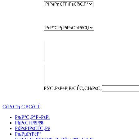
РЎС‚РѕРёРјРѕСЃС‚СЊ
РѕС‚
СѓРєСЂ
СЂСѓСЃ
РљР°С‚Р°Р»РѕРі
РђРєС†РёРё
8
РќРѕРІРѕСЃС‚Рё
РњРµРґРёР°