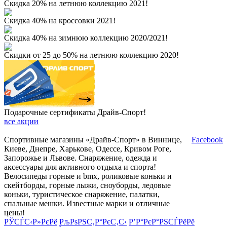
Скидка 20% на летнюю коллекцию 2021!
Скидка 40% на кроссовки 2021!
Скидка 40% на зимнюю коллекцию 2020/2021!
Скидки от 25 до 50% на летнюю коллекцию 2020!
Подарочные сертификаты Драйв-Спорт!
все акции
Спортивные магазины «Драйв-Спорт» в Виннице,
Facebook
Киеве, Днепре, Харькове, Одессе, Кривом Роге,
Запорожье и Львове. Снаряжение, одежда и
аксессуары для активного отдыха и спорта!
Велосипеды горные и bmx, роликовые коньки и
скейтборды, горные лыжи, сноуборды, ледовые
коньки, туристическое снаряжение, палатки,
спальные мешки. Известные марки и отличные
цены!
РЎСЃС‹Р»РєРё
РљРѕРЅС‚Р°РєС‚С‹
Р’Р°РєР°РЅСЃРёРё