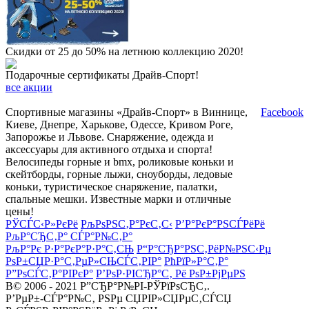
Скидки от 25 до 50% на летнюю коллекцию 2020!
Подарочные сертификаты Драйв-Спорт!
все акции
Спортивные магазины «Драйв-Спорт» в Виннице,
Facebook
Киеве, Днепре, Харькове, Одессе, Кривом Роге,
Запорожье и Львове. Снаряжение, одежда и
аксессуары для активного отдыха и спорта!
Велосипеды горные и bmx, роликовые коньки и
скейтборды, горные лыжи, сноуборды, ледовые
коньки, туристическое снаряжение, палатки,
спальные мешки. Известные марки и отличные
цены!
РЎСЃС‹Р»РєРё
РљРѕРЅС‚Р°РєС‚С‹
Р’Р°РєР°РЅСЃРёРё
РљР°СЂС‚Р° СЃР°Р№С‚Р°
РљР°Рє Р·Р°РєР°Р·Р°С‚СЊ
Р“Р°СЂР°РЅС‚РёР№РЅС‹Рµ
РѕР±СЏР·Р°С‚РµР»СЊСЃС‚РІР°
РћРїР»Р°С‚Р°
Р”РѕСЃС‚Р°РІРєР°
Р’РѕР·РІСЂР°С‚ Рё РѕР±РјРµРЅ
В© 2006 - 2021 Р”СЂР°Р№РІ-РЎРїРѕСЂС‚.
Р’РµР±-СЃР°Р№С‚ РЅРµ СЏРІР»СЏРµС‚СЃСЏ