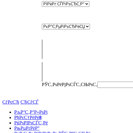
РЎС‚РѕРёРјРѕСЃС‚СЊ
РѕС‚
СѓРєСЂ
СЂСѓСЃ
РљР°С‚Р°Р»РѕРі
РђРєС†РёРё
8
РќРѕРІРѕСЃС‚Рё
РњРµРґРёР°