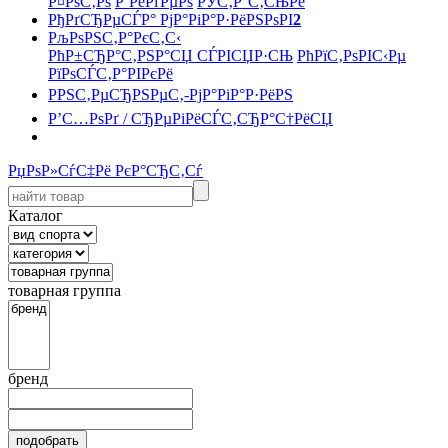
Р¤РѕС‚Рѕ
Р’РёРґРµРѕ
РЎС‚Р°С‚СЊРё
РђРґСЂРµСЃР° РјР°РіР°Р·РёРЅРѕРІ
2
РљРѕРЅС‚Р°РєС‚С‹
РћР±СЂР°С‚РЅР°СЏ СЃРІСЏР·СЊ
РћРїС‚РѕРІС‹Рµ
РїРѕСЃС‚Р°РІРєРё
РРЅС‚РµСЂРЅРµС‚-РјР°РіР°Р·РёРЅ
Р’С…РѕРґ / СЂРµРіРёСЃС‚СЂР°С†РёСЏ
РџРѕР»СѓС‡Рё РєР°СЂС‚Сѓ
Каталог
товарная группа
бренд