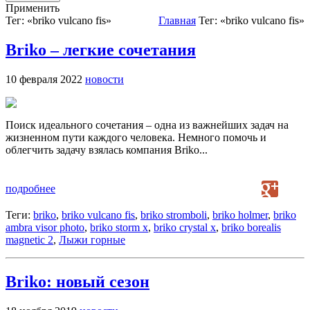
Применить
Тег: «briko vulcano fis»
Главная
Тег: «briko vulcano fis»
Briko – легкие сочетания
10 февраля 2022
новости
Поиск идеального сочетания – одна из важнейших задач на
жизненном пути каждого человека. Немного помочь и
облегчить задачу взялась компания Briko...
подробнее
Теги:
briko
,
briko vulcano fis
,
briko stromboli
,
briko holmer
,
briko
ambra visor photo
,
briko storm x
,
briko crystal x
,
briko borealis
magnetic 2
,
Лыжи горные
Briko: новый сезон