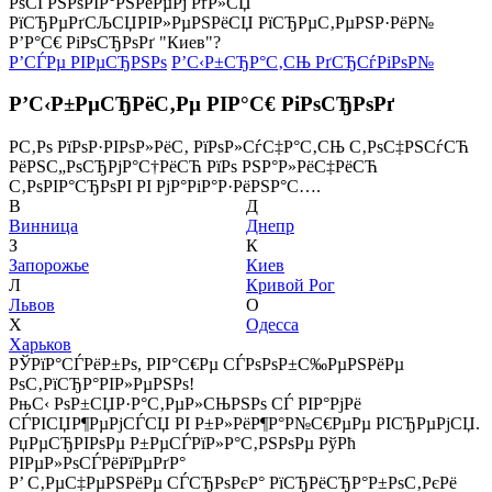
РѕСЃРЅРѕРІР°РЅРёРµРј РґР»СЏ
РїСЂРµРґСЉСЏРІР»РµРЅРёСЏ РїСЂРµС‚РµРЅР·РёР№
Р’Р°С€ РіРѕСЂРѕРґ "Киев"?
Р’СЃРµ РІРµСЂРЅРѕ
Р’С‹Р±СЂР°С‚СЊ РґСЂСѓРіРѕР№
Р’С‹Р±РµСЂРёС‚Рµ РІР°С€ РіРѕСЂРѕРґ
Р­С‚Рѕ РїРѕР·РІРѕР»РёС‚ РїРѕР»СѓС‡Р°С‚СЊ С‚РѕС‡РЅСѓСЋ
РёРЅС„РѕСЂРјР°С†РёСЋ РїРѕ РЅР°Р»РёС‡РёСЋ
С‚РѕРІР°СЂРѕРІ РІ РјР°РіР°Р·РёРЅР°С….
В
Д
Винница
Днепр
З
К
Запорожье
Киев
Л
Кривой Рог
Львов
О
Х
Одесса
Харьков
РЎРїР°СЃРёР±Рѕ, РІР°С€Рµ СЃРѕРѕР±С‰РµРЅРёРµ
РѕС‚РїСЂР°РІР»РµРЅРѕ!
РњС‹ РѕР±СЏР·Р°С‚РµР»СЊРЅРѕ СЃ РІР°РјРё
СЃРІСЏР¶РµРјСЃСЏ РІ Р±Р»РёР¶Р°Р№С€РµРµ РІСЂРµРјСЏ.
РџРµСЂРІРѕРµ Р±РµСЃРїР»Р°С‚РЅРѕРµ РўРћ
РІРµР»РѕСЃРёРїРµРґР°
Р’ С‚РµС‡РµРЅРёРµ СЃСЂРѕРєР° РїСЂРёСЂР°Р±РѕС‚РєРё