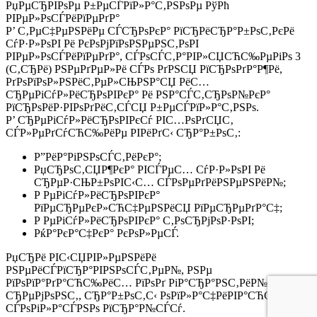
РџРµСЂРІРѕРµ Р±РµСЃРїР»Р°С‚РЅРѕРµ РўРћ
РІРµР»РѕСЃРёРїРµРґР°
Р’ С‚РµС‡РµРЅРёРµ СЃСЂРѕРєР° РїСЂРёСЂР°Р±РѕС‚РєРё
СѓР·Р»РѕРІ Рё РєРѕРјРїРѕРЅРµРЅС‚РѕРІ
РІРµР»РѕСЃРёРїРµРґР°, СЃРѕСЃС‚Р°РІР»СЏСЋС‰РµРіРѕ 3
(С‚СЂРё) РЅРµРґРµР»Рё СЃРѕ РґРЅСЏ РїСЂРѕРґР°Р¶Рё,
РґРѕРїРѕР»РЅРёС‚РµР»СЊРЅР°СЏ РёС…
СЂРµРіСѓР»РёСЂРѕРІРєР° Рё РЅР°СЃС‚СЂРѕР№РєР°
РїСЂРѕРёР·РІРѕРґРёС‚СЃСЏ Р±РµСЃРїР»Р°С‚РЅРѕ.
Р’ СЂРµРіСѓР»РёСЂРѕРІРєСѓ РІС…РѕРґСЏС‚
СЃР»РµРґСѓСЋС‰РёРµ РІРёРґС‹ СЂР°Р±РѕС‚:
Р”РёР°РіРЅРѕСЃС‚РёРєР°;
РџСЂРѕС‚СЏР¶РєР° РІСЃРµС… СѓР·Р»РѕРІ Рё
СЂРµР·СЊР±РѕРІС‹С… СЃРѕРµРґРёРЅРµРЅРёР№;
Р РµРіСѓР»РёСЂРѕРІРєР°
РїРµСЂРµРєР»СЋС‡РµРЅРёСЏ РїРµСЂРµРґР°С‡;
Р РµРіСѓР»РёСЂРѕРІРєР° С‚РѕСЂРјРѕР·РѕРІ;
РќР°РєР°С‡РєР° РєРѕР»РµСЃ.
РџСЂРё РІС‹СЏРІР»РµРЅРёРё
РЅРµРёСЃРїСЂР°РІРЅРѕСЃС‚РµР№, РЅРµ
РїРѕРїР°РґР°СЋС‰РёС… РїРѕРґ РіР°СЂР°РЅС‚РёР№РЅС‹Р№
СЂРµРјРѕРЅС‚, СЂР°Р±РѕС‚С‹ РѕРїР»Р°С‡РёРІР°СЋС‚СЃСЏ
СЃРѕРіР»Р°СЃРЅРѕ РїСЂР°Р№СЃСѓ.