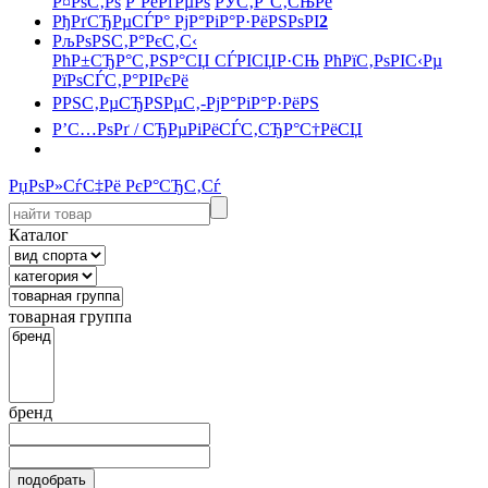
Р¤РѕС‚Рѕ
Р’РёРґРµРѕ
РЎС‚Р°С‚СЊРё
РђРґСЂРµСЃР° РјР°РіР°Р·РёРЅРѕРІ
2
РљРѕРЅС‚Р°РєС‚С‹
РћР±СЂР°С‚РЅР°СЏ СЃРІСЏР·СЊ
РћРїС‚РѕРІС‹Рµ
РїРѕСЃС‚Р°РІРєРё
РРЅС‚РµСЂРЅРµС‚-РјР°РіР°Р·РёРЅ
Р’С…РѕРґ / СЂРµРіРёСЃС‚СЂР°С†РёСЏ
РџРѕР»СѓС‡Рё РєР°СЂС‚Сѓ
Каталог
товарная группа
бренд