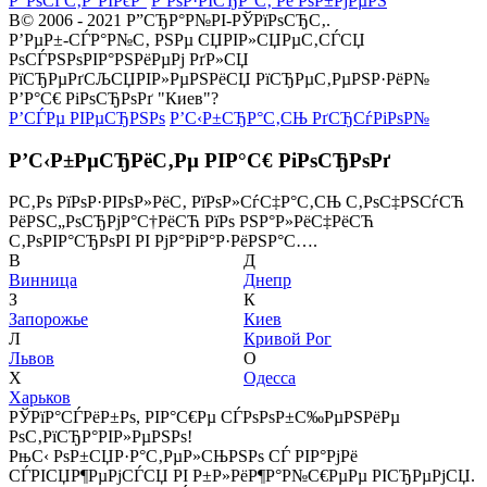
Р”РѕСЃС‚Р°РІРєР°
Р’РѕР·РІСЂР°С‚ Рё РѕР±РјРµРЅ
В© 2006 - 2021 Р”СЂР°Р№РІ-РЎРїРѕСЂС‚.
Р’РµР±-СЃР°Р№С‚ РЅРµ СЏРІР»СЏРµС‚СЃСЏ
РѕСЃРЅРѕРІР°РЅРёРµРј РґР»СЏ
РїСЂРµРґСЉСЏРІР»РµРЅРёСЏ РїСЂРµС‚РµРЅР·РёР№
Р’Р°С€ РіРѕСЂРѕРґ "Киев"?
Р’СЃРµ РІРµСЂРЅРѕ
Р’С‹Р±СЂР°С‚СЊ РґСЂСѓРіРѕР№
Р’С‹Р±РµСЂРёС‚Рµ РІР°С€ РіРѕСЂРѕРґ
Р­С‚Рѕ РїРѕР·РІРѕР»РёС‚ РїРѕР»СѓС‡Р°С‚СЊ С‚РѕС‡РЅСѓСЋ
РёРЅС„РѕСЂРјР°С†РёСЋ РїРѕ РЅР°Р»РёС‡РёСЋ
С‚РѕРІР°СЂРѕРІ РІ РјР°РіР°Р·РёРЅР°С….
В
Д
Винница
Днепр
З
К
Запорожье
Киев
Л
Кривой Рог
Львов
О
Х
Одесса
Харьков
РЎРїР°СЃРёР±Рѕ, РІР°С€Рµ СЃРѕРѕР±С‰РµРЅРёРµ
РѕС‚РїСЂР°РІР»РµРЅРѕ!
РњС‹ РѕР±СЏР·Р°С‚РµР»СЊРЅРѕ СЃ РІР°РјРё
СЃРІСЏР¶РµРјСЃСЏ РІ Р±Р»РёР¶Р°Р№С€РµРµ РІСЂРµРјСЏ.