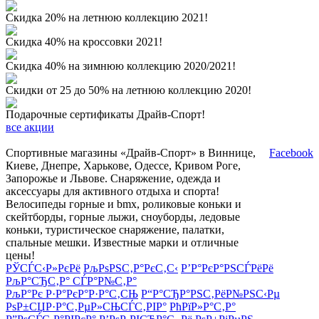
Скидка 20% на летнюю коллекцию 2021!
Скидка 40% на кроссовки 2021!
Скидка 40% на зимнюю коллекцию 2020/2021!
Скидки от 25 до 50% на летнюю коллекцию 2020!
Подарочные сертификаты Драйв-Спорт!
все акции
Спортивные магазины «Драйв-Спорт» в Виннице,
Facebook
Киеве, Днепре, Харькове, Одессе, Кривом Роге,
Запорожье и Львове. Снаряжение, одежда и
аксессуары для активного отдыха и спорта!
Велосипеды горные и bmx, роликовые коньки и
скейтборды, горные лыжи, сноуборды, ледовые
коньки, туристическое снаряжение, палатки,
спальные мешки. Известные марки и отличные
цены!
РЎСЃС‹Р»РєРё
РљРѕРЅС‚Р°РєС‚С‹
Р’Р°РєР°РЅСЃРёРё
РљР°СЂС‚Р° СЃР°Р№С‚Р°
РљР°Рє Р·Р°РєР°Р·Р°С‚СЊ
Р“Р°СЂР°РЅС‚РёР№РЅС‹Рµ
РѕР±СЏР·Р°С‚РµР»СЊСЃС‚РІР°
РћРїР»Р°С‚Р°