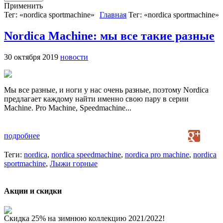
Применить
Тег: «nordica sportmachine»
Главная
Тег: «nordica sportmachine»
Nordica Machine: мы все такие разные
30 октября 2019
новости
Мы все разные, и ноги у нас очень разные, поэтому Nordica
предлагает каждому найти именно свою пару в серии
Machine. Pro Machine, Speedmachine...
подробнее
Теги:
nordica
,
nordica speedmachine
,
nordica pro machine
,
nordica
sportmachine
,
Лыжи горные
Акции и скидки
Скидка 25% на зимнюю коллекцию 2021/2022!