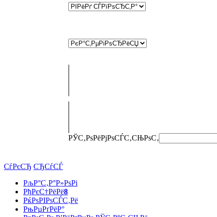
РЎС‚РѕРёРјРѕСЃС‚СЊ
РѕС‚
СѓРєСЂ
СЂСѓСЃ
РљР°С‚Р°Р»РѕРі
РђРєС†РёРё
8
РќРѕРІРѕСЃС‚Рё
РњРµРґРёР°