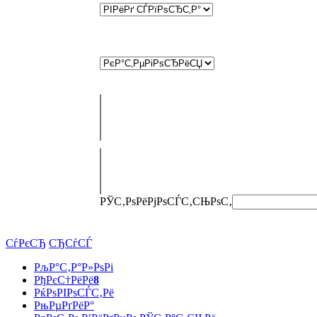
РЎС‚РѕРёРјРѕСЃС‚СЊ
РѕС‚
СѓРєСЂ
СЂСѓСЃ
РљР°С‚Р°Р»РѕРі
РђРєС†РёРё
8
РќРѕРІРѕСЃС‚Рё
РњРµРґРёР°