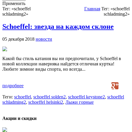
Применить
Тег: «schoeffel
Главная
Тег: «schoeffel
schladming2»
schladming2»
Schoeffel: звезда на каждом склоне
05 декабря 2018
новости
Какой бы стиль катания вы ни предпочитали, у Schoeffel в
новой коллекции наверняка найдется отличная куртка!
Любите зимние виды спорта, но всегда...
подробнее
Теги:
schoeffel
,
schoeffel solden2
,
schoeffel keystone2
,
schoeffel
schladming2
,
schoeffel helsinki2
,
Лыжи горные
Акции и скидки