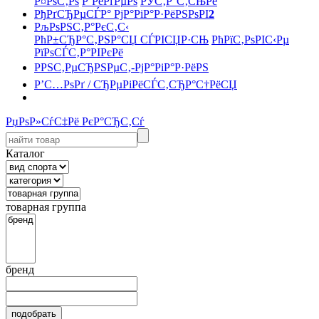
Р¤РѕС‚Рѕ
Р’РёРґРµРѕ
РЎС‚Р°С‚СЊРё
РђРґСЂРµСЃР° РјР°РіР°Р·РёРЅРѕРІ
2
РљРѕРЅС‚Р°РєС‚С‹
РћР±СЂР°С‚РЅР°СЏ СЃРІСЏР·СЊ
РћРїС‚РѕРІС‹Рµ
РїРѕСЃС‚Р°РІРєРё
РРЅС‚РµСЂРЅРµС‚-РјР°РіР°Р·РёРЅ
Р’С…РѕРґ / СЂРµРіРёСЃС‚СЂР°С†РёСЏ
РџРѕР»СѓС‡Рё РєР°СЂС‚Сѓ
Каталог
товарная группа
бренд