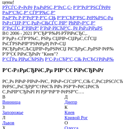
цены!
РЎСЃС‹Р»РєРё
РљРѕРЅС‚Р°РєС‚С‹
Р’Р°РєР°РЅСЃРёРё
РљР°СЂС‚Р° СЃР°Р№С‚Р°
РљР°Рє Р·Р°РєР°Р·Р°С‚СЊ
Р“Р°СЂР°РЅС‚РёР№РЅС‹Рµ
РѕР±СЏР·Р°С‚РµР»СЊСЃС‚РІР°
РћРїР»Р°С‚Р°
Р”РѕСЃС‚Р°РІРєР°
Р’РѕР·РІСЂР°С‚ Рё РѕР±РјРµРЅ
В© 2006 - 2021 Р”СЂР°Р№РІ-РЎРїРѕСЂС‚.
Р’РµР±-СЃР°Р№С‚ РЅРµ СЏРІР»СЏРµС‚СЃСЏ
РѕСЃРЅРѕРІР°РЅРёРµРј РґР»СЏ
РїСЂРµРґСЉСЏРІР»РµРЅРёСЏ РїСЂРµС‚РµРЅР·РёР№
Р’Р°С€ РіРѕСЂРѕРґ "Киев"?
Р’СЃРµ РІРµСЂРЅРѕ
Р’С‹Р±СЂР°С‚СЊ РґСЂСѓРіРѕР№
Р’С‹Р±РµСЂРёС‚Рµ РІР°С€ РіРѕСЂРѕРґ
Р­С‚Рѕ РїРѕР·РІРѕР»РёС‚ РїРѕР»СѓС‡Р°С‚СЊ С‚РѕС‡РЅСѓСЋ
РёРЅС„РѕСЂРјР°С†РёСЋ РїРѕ РЅР°Р»РёС‡РёСЋ
С‚РѕРІР°СЂРѕРІ РІ РјР°РіР°Р·РёРЅР°С….
В
Д
Винница
Днепр
З
К
Запорожье
Киев
Л
Кривой Рог
Львов
О
Х
Одесса