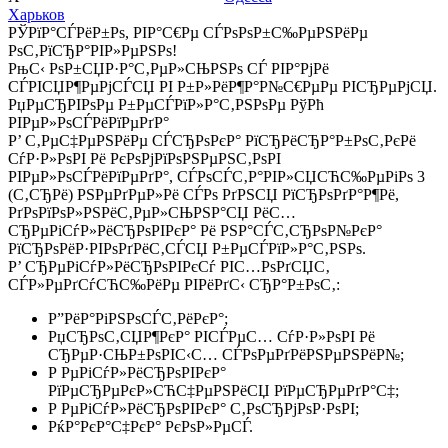
Харьков
РЎРїР°СЃРёР±Рѕ, РІР°С€Рµ СЃРѕРѕР±С‰РµРЅРёРµ
РѕС‚РїСЂР°РІР»РµРЅРѕ!
РњС‹ РѕР±СЏР·Р°С‚РµР»СЊРЅРѕ СЃ РІР°РјРё
СЃРІСЏР¶РµРјСЃСЏ РІ Р±Р»РёР¶Р°Р№С€РµРµ РІСЂРµРјСЏ.
РџРµСЂРІРѕРµ Р±РµСЃРїР»Р°С‚РЅРѕРµ РўРћ
РІРµР»РѕСЃРёРїРµРґР°
Р’ С‚РµС‡РµРЅРёРµ СЃСЂРѕРєР° РїСЂРёСЂР°Р±РѕС‚РєРё
СѓР·Р»РѕРІ Рё РєРѕРјРїРѕРЅРµРЅС‚РѕРІ
РІРµР»РѕСЃРёРїРµРґР°, СЃРѕСЃС‚Р°РІР»СЏСЋС‰РµРіРѕ 3
(С‚СЂРё) РЅРµРґРµР»Рё СЃРѕ РґРЅСЏ РїСЂРѕРґР°Р¶Рё,
РґРѕРїРѕР»РЅРёС‚РµР»СЊРЅР°СЏ РёС…
СЂРµРіСѓР»РёСЂРѕРІРєР° Рё РЅР°СЃС‚СЂРѕР№РєР°
РїСЂРѕРёР·РІРѕРґРёС‚СЃСЏ Р±РµСЃРїР»Р°С‚РЅРѕ.
Р’ СЂРµРіСѓР»РёСЂРѕРІРєСѓ РІС…РѕРґСЏС‚
СЃР»РµРґСѓСЋС‰РёРµ РІРёРґС‹ СЂР°Р±РѕС‚:
Р”РёР°РіРЅРѕСЃС‚РёРєР°;
РџСЂРѕС‚СЏР¶РєР° РІСЃРµС… СѓР·Р»РѕРІ Рё
СЂРµР·СЊР±РѕРІС‹С… СЃРѕРµРґРёРЅРµРЅРёР№;
Р РµРіСѓР»РёСЂРѕРІРєР°
РїРµСЂРµРєР»СЋС‡РµРЅРёСЏ РїРµСЂРµРґР°С‡;
Р РµРіСѓР»РёСЂРѕРІРєР° С‚РѕСЂРјРѕР·РѕРІ;
РќР°РєР°С‡РєР° РєРѕР»РµСЃ.