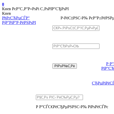
0
Киев
РєР°С‚Р°Р»РѕРі С‚РѕРІР°СЂРѕРІ
Киев
РђРґСЂРµСЃР°
Р›РёС‡РЅС‹Р№ РєР°Р±РёРЅР
РјР°РіР°Р·РёРЅРѕРІ
Р·Р
РїР°С
СЂРµРіРёС
Р Р°СЃС€РёСЂРµРЅРЅС‹Р№ РїРѕРёСЃРє