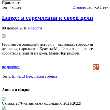
Применить
Тег: «xt free»
Главная
Тег: «xt free»
Lange: в стремлении к своей цели
09 ноября 2018
новости
Героиня сегодняшней истории – настоящая городская
девчонка, парижанка. Красота Монблана заставила ее
собраться и выйти из дома. Мари-Лор решила...
подробнее
Теги:
lange
,
xt free
,
Лыжи горные
Акции и скидки
Скидка 25% на зимнюю коллекцию 2021/2022!