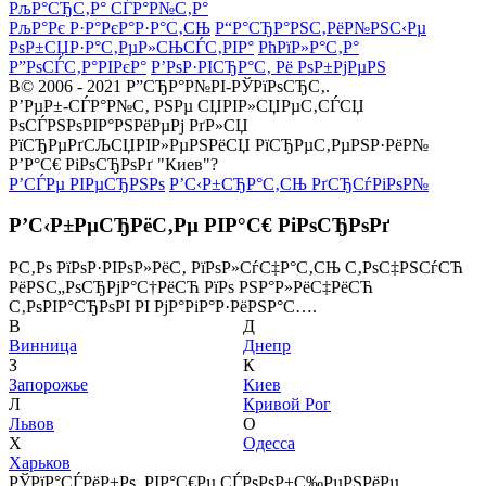
РљР°СЂС‚Р° СЃР°Р№С‚Р°
РљР°Рє Р·Р°РєР°Р·Р°С‚СЊ
Р“Р°СЂР°РЅС‚РёР№РЅС‹Рµ
РѕР±СЏР·Р°С‚РµР»СЊСЃС‚РІР°
РћРїР»Р°С‚Р°
Р”РѕСЃС‚Р°РІРєР°
Р’РѕР·РІСЂР°С‚ Рё РѕР±РјРµРЅ
В© 2006 - 2021 Р”СЂР°Р№РІ-РЎРїРѕСЂС‚.
Р’РµР±-СЃР°Р№С‚ РЅРµ СЏРІР»СЏРµС‚СЃСЏ
РѕСЃРЅРѕРІР°РЅРёРµРј РґР»СЏ
РїСЂРµРґСЉСЏРІР»РµРЅРёСЏ РїСЂРµС‚РµРЅР·РёР№
Р’Р°С€ РіРѕСЂРѕРґ "Киев"?
Р’СЃРµ РІРµСЂРЅРѕ
Р’С‹Р±СЂР°С‚СЊ РґСЂСѓРіРѕР№
Р’С‹Р±РµСЂРёС‚Рµ РІР°С€ РіРѕСЂРѕРґ
Р­С‚Рѕ РїРѕР·РІРѕР»РёС‚ РїРѕР»СѓС‡Р°С‚СЊ С‚РѕС‡РЅСѓСЋ
РёРЅС„РѕСЂРјР°С†РёСЋ РїРѕ РЅР°Р»РёС‡РёСЋ
С‚РѕРІР°СЂРѕРІ РІ РјР°РіР°Р·РёРЅР°С….
В
Д
Винница
Днепр
З
К
Запорожье
Киев
Л
Кривой Рог
Львов
О
Х
Одесса
Харьков
РЎРїР°СЃРёР±Рѕ, РІР°С€Рµ СЃРѕРѕР±С‰РµРЅРёРµ