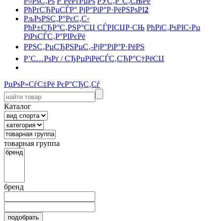
Р¤РѕС‚Рѕ
Р’РёРґРµРѕ
РЎС‚Р°С‚СЊРё
РђРґСЂРµСЃР° РјР°РіР°Р·РёРЅРѕРІ
2
РљРѕРЅС‚Р°РєС‚С‹
РћР±СЂР°С‚РЅР°СЏ СЃРІСЏР·СЊ
РћРїС‚РѕРІС‹Рµ
РїРѕСЃС‚Р°РІРєРё
РРЅС‚РµСЂРЅРµС‚-РјР°РіР°Р·РёРЅ
Р’С…РѕРґ / СЂРµРіРёСЃС‚СЂР°С†РёСЏ
РџРѕР»СѓС‡Рё РєР°СЂС‚Сѓ
Каталог
товарная группа
бренд