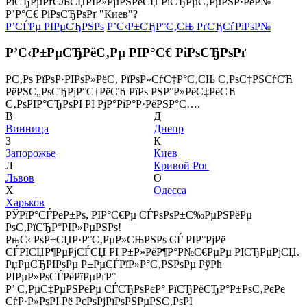
РїСЂРµРґСЉСЏРІР»РµРЅРёСЏ РїСЂРµС‚РµРЅР·РёР№
Р’Р°С€ РіРѕСЂРѕРґ "Киев"?
Р’СЃРµ РІРµСЂРЅРѕ
Р’С‹Р±СЂР°С‚СЊ РґСЂСѓРіРѕР№
Р’С‹Р±РµСЂРёС‚Рµ РІР°С€ РіРѕСЂРѕРґ
Р­С‚Рѕ РїРѕР·РІРѕР»РёС‚ РїРѕР»СѓС‡Р°С‚СЊ С‚РѕС‡РЅСѓСЋ
РёРЅС„РѕСЂРјР°С†РёСЋ РїРѕ РЅР°Р»РёС‡РёСЋ
С‚РѕРІР°СЂРѕРІ РІ РјР°РіР°Р·РёРЅР°С….
В
Д
Винница
Днепр
З
К
Запорожье
Киев
Л
Кривой Рог
Львов
О
Х
Одесса
Харьков
РЎРїР°СЃРёР±Рѕ, РІР°С€Рµ СЃРѕРѕР±С‰РµРЅРёРµ
РѕС‚РїСЂР°РІР»РµРЅРѕ!
РњС‹ РѕР±СЏР·Р°С‚РµР»СЊРЅРѕ СЃ РІР°РјРё
СЃРІСЏР¶РµРјСЃСЏ РІ Р±Р»РёР¶Р°Р№С€РµРµ РІСЂРµРјСЏ.
РџРµСЂРІРѕРµ Р±РµСЃРїР»Р°С‚РЅРѕРµ РўРћ
РІРµР»РѕСЃРёРїРµРґР°
Р’ С‚РµС‡РµРЅРёРµ СЃСЂРѕРєР° РїСЂРёСЂР°Р±РѕС‚РєРё
СѓР·Р»РѕРІ Рё РєРѕРјРїРѕРЅРµРЅС‚РѕРІ