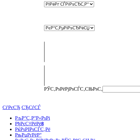
РЎС‚РѕРёРјРѕСЃС‚СЊ
РѕС‚
СѓРєСЂ
СЂСѓСЃ
РљР°С‚Р°Р»РѕРі
РђРєС†РёРё
8
РќРѕРІРѕСЃС‚Рё
РњРµРґРёР°