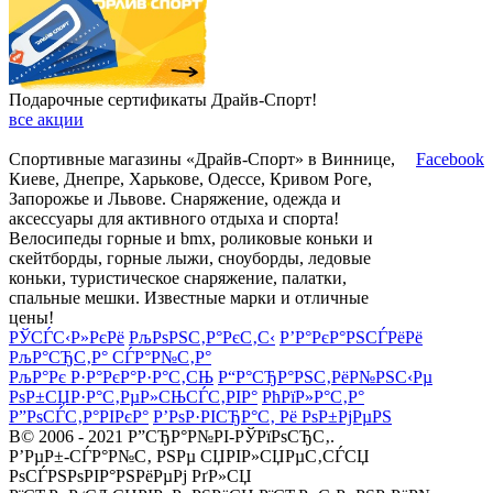
Подарочные сертификаты Драйв-Спорт!
все акции
Спортивные магазины «Драйв-Спорт» в Виннице,
Facebook
Киеве, Днепре, Харькове, Одессе, Кривом Роге,
Запорожье и Львове. Снаряжение, одежда и
аксессуары для активного отдыха и спорта!
Велосипеды горные и bmx, роликовые коньки и
скейтборды, горные лыжи, сноуборды, ледовые
коньки, туристическое снаряжение, палатки,
спальные мешки. Известные марки и отличные
цены!
РЎСЃС‹Р»РєРё
РљРѕРЅС‚Р°РєС‚С‹
Р’Р°РєР°РЅСЃРёРё
РљР°СЂС‚Р° СЃР°Р№С‚Р°
РљР°Рє Р·Р°РєР°Р·Р°С‚СЊ
Р“Р°СЂР°РЅС‚РёР№РЅС‹Рµ
РѕР±СЏР·Р°С‚РµР»СЊСЃС‚РІР°
РћРїР»Р°С‚Р°
Р”РѕСЃС‚Р°РІРєР°
Р’РѕР·РІСЂР°С‚ Рё РѕР±РјРµРЅ
В© 2006 - 2021 Р”СЂР°Р№РІ-РЎРїРѕСЂС‚.
Р’РµР±-СЃР°Р№С‚ РЅРµ СЏРІР»СЏРµС‚СЃСЏ
РѕСЃРЅРѕРІР°РЅРёРµРј РґР»СЏ