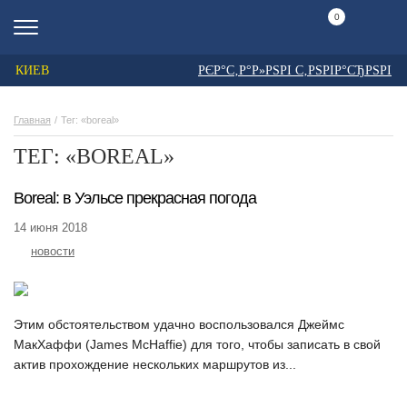
0
КИЕВ
РЄР°С‚Р°Р»РЅРІ С‚РЅРІР°СЂРЅРІ
Главная
Тег: «boreal»
ТЕГ: «BOREAL»
Boreal: в Уэльсе прекрасная погода
14 июня 2018
новости
Этим обстоятельством удачно воспользовался Джеймс
МакХаффи (James McHaffie) для того, чтобы записать в свой
актив прохождение нескольких маршрутов из...