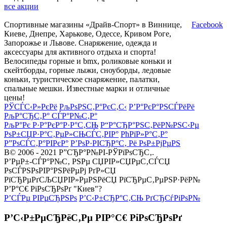
все акции
Спортивные магазины «Драйв-Спорт» в Виннице,
Facebook
Киеве, Днепре, Харькове, Одессе, Кривом Роге,
Запорожье и Львове. Снаряжение, одежда и
аксессуары для активного отдыха и спорта!
Велосипеды горные и bmx, роликовые коньки и
скейтборды, горные лыжи, сноуборды, ледовые
коньки, туристическое снаряжение, палатки,
спальные мешки. Известные марки и отличные
цены!
РЎСЃС‹Р»РєРё
РљРѕРЅС‚Р°РєС‚С‹
Р’Р°РєР°РЅСЃРёРё
РљР°СЂС‚Р° СЃР°Р№С‚Р°
РљР°Рє Р·Р°РєР°Р·Р°С‚СЊ
Р“Р°СЂР°РЅС‚РёР№РЅС‹Рµ
РѕР±СЏР·Р°С‚РµР»СЊСЃС‚РІР°
РћРїР»Р°С‚Р°
Р”РѕСЃС‚Р°РІРєР°
Р’РѕР·РІСЂР°С‚ Рё РѕР±РјРµРЅ
В© 2006 - 2021 Р”СЂР°Р№РІ-РЎРїРѕСЂС‚.
Р’РµР±-СЃР°Р№С‚ РЅРµ СЏРІР»СЏРµС‚СЃСЏ
РѕСЃРЅРѕРІР°РЅРёРµРј РґР»СЏ
РїСЂРµРґСЉСЏРІР»РµРЅРёСЏ РїСЂРµС‚РµРЅР·РёР№
Р’Р°С€ РіРѕСЂРѕРґ "Киев"?
Р’СЃРµ РІРµСЂРЅРѕ
Р’С‹Р±СЂР°С‚СЊ РґСЂСѓРіРѕР№
Р’С‹Р±РµСЂРёС‚Рµ РІР°С€ РіРѕСЂРѕРґ