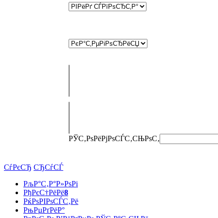
РЎС‚РѕРёРјРѕСЃС‚СЊ
РѕС‚
СѓРєСЂ
СЂСѓСЃ
РљР°С‚Р°Р»РѕРі
РђРєС†РёРё
8
РќРѕРІРѕСЃС‚Рё
РњРµРґРёР°