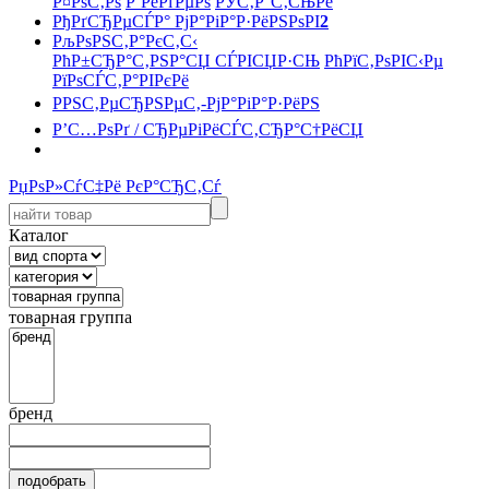
Р¤РѕС‚Рѕ
Р’РёРґРµРѕ
РЎС‚Р°С‚СЊРё
РђРґСЂРµСЃР° РјР°РіР°Р·РёРЅРѕРІ
2
РљРѕРЅС‚Р°РєС‚С‹
РћР±СЂР°С‚РЅР°СЏ СЃРІСЏР·СЊ
РћРїС‚РѕРІС‹Рµ
РїРѕСЃС‚Р°РІРєРё
РРЅС‚РµСЂРЅРµС‚-РјР°РіР°Р·РёРЅ
Р’С…РѕРґ / СЂРµРіРёСЃС‚СЂР°С†РёСЏ
РџРѕР»СѓС‡Рё РєР°СЂС‚Сѓ
Каталог
товарная группа
бренд