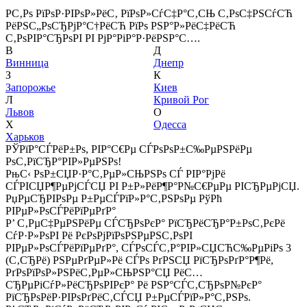
Р­С‚Рѕ РїРѕР·РІРѕР»РёС‚ РїРѕР»СѓС‡Р°С‚СЊ С‚РѕС‡РЅСѓСЋ
РёРЅС„РѕСЂРјР°С†РёСЋ РїРѕ РЅР°Р»РёС‡РёСЋ
С‚РѕРІР°СЂРѕРІ РІ РјР°РіР°Р·РёРЅР°С….
В
Д
Винница
Днепр
З
К
Запорожье
Киев
Л
Кривой Рог
Львов
О
Х
Одесса
Харьков
РЎРїР°СЃРёР±Рѕ, РІР°С€Рµ СЃРѕРѕР±С‰РµРЅРёРµ
РѕС‚РїСЂР°РІР»РµРЅРѕ!
РњС‹ РѕР±СЏР·Р°С‚РµР»СЊРЅРѕ СЃ РІР°РјРё
СЃРІСЏР¶РµРјСЃСЏ РІ Р±Р»РёР¶Р°Р№С€РµРµ РІСЂРµРјСЏ.
РџРµСЂРІРѕРµ Р±РµСЃРїР»Р°С‚РЅРѕРµ РўРћ
РІРµР»РѕСЃРёРїРµРґР°
Р’ С‚РµС‡РµРЅРёРµ СЃСЂРѕРєР° РїСЂРёСЂР°Р±РѕС‚РєРё
СѓР·Р»РѕРІ Рё РєРѕРјРїРѕРЅРµРЅС‚РѕРІ
РІРµР»РѕСЃРёРїРµРґР°, СЃРѕСЃС‚Р°РІР»СЏСЋС‰РµРіРѕ 3
(С‚СЂРё) РЅРµРґРµР»Рё СЃРѕ РґРЅСЏ РїСЂРѕРґР°Р¶Рё,
РґРѕРїРѕР»РЅРёС‚РµР»СЊРЅР°СЏ РёС…
СЂРµРіСѓР»РёСЂРѕРІРєР° Рё РЅР°СЃС‚СЂРѕР№РєР°
РїСЂРѕРёР·РІРѕРґРёС‚СЃСЏ Р±РµСЃРїР»Р°С‚РЅРѕ.